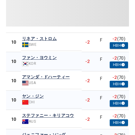
リネア・ストロム
-2
(70)
F
-2
10
SWE
HBH
ファン・ヨウミン
-2
(70)
F
-2
10
KOR
HBH
アマンダ・ドハーティー
-2
(70)
F
-2
10
USA
HBH
ヤン・ジン
-2
(70)
F
-2
10
CHI
HBH
ステファニー・キリアコウ
-2
(70)
F
-2
10
AUS
HBH
ジェニファー・ソング