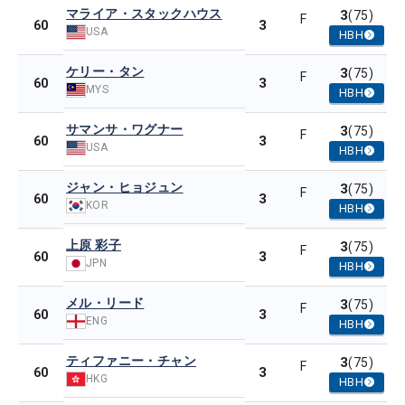
マライア・スタックハウス
3
(75)
F
3
60
USA
HBH
ケリー・タン
3
(75)
F
3
60
MYS
HBH
サマンサ・ワグナー
3
(75)
F
3
60
USA
HBH
ジャン・ヒョジュン
3
(75)
F
3
60
KOR
HBH
上原 彩子
3
(75)
F
3
60
JPN
HBH
メル・リード
3
(75)
F
3
60
ENG
HBH
ティファニー・チャン
3
(75)
F
3
60
HKG
HBH