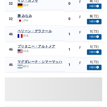
イジ・ガブサ
0
(72)
F
0
32
GER
HBH
勝 みなみ
0
(72)
F
0
32
JPN
HBH
ペリーン・デラクール
1
(73)
F
1
46
FRA
HBH
ブリタニー・アルトメア
1
(73)
F
1
46
USA
HBH
マグダレーナ・シマーマッハ
1
(73)
F
1
46
ARG
HBH