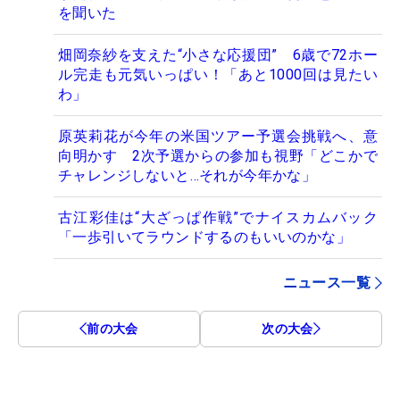
を聞いた
畑岡奈紗を支えた“小さな応援団” 6歳で72ホー
ル完走も元気いっぱい！「あと1000回は見たい
わ」
原英莉花が今年の米国ツアー予選会挑戦へ、意
向明かす 2次予選からの参加も視野「どこかで
チャレンジしないと…それが今年かな」
古江彩佳は“大ざっぱ作戦”でナイスカムバック
「一歩引いてラウンドするのもいいのかな」
ニュース一覧
前の大会
次の大会