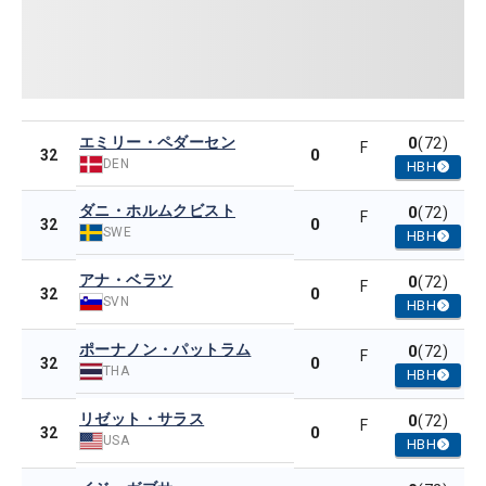
エミリー・ペダーセン
0
(72)
F
0
32
DEN
HBH
ダニ・ホルムクビスト
0
(72)
F
0
32
SWE
HBH
アナ・ベラツ
0
(72)
F
0
32
SVN
HBH
ポーナノン・パットラム
0
(72)
F
0
32
THA
HBH
リゼット・サラス
0
(72)
F
0
32
USA
HBH