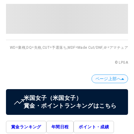
WD=棄権,
DQ=失格,
CUT=予選落ち,
MDF=Made Cut/DNF,
＠=アマチュア
© LPGA
ページ上部へ
米国女子
（米国女子）
賞金・ポイントランキングはこちら
賞金ランキング
年間日程
ポイント・成績