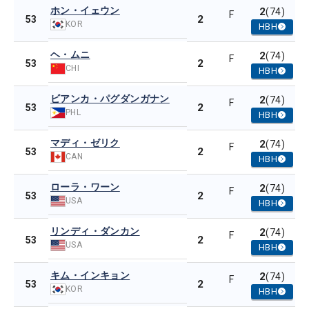
ホン・イェウン
2
(74)
F
2
53
KOR
HBH
ヘ・ムニ
2
(74)
F
2
53
CHI
HBH
ビアンカ・パグダンガナン
2
(74)
F
2
53
PHL
HBH
マディ・ゼリク
2
(74)
F
2
53
CAN
HBH
ローラ・ワーン
2
(74)
F
2
53
USA
HBH
リンディ・ダンカン
2
(74)
F
2
53
USA
HBH
キム・インキョン
2
(74)
F
2
53
KOR
HBH