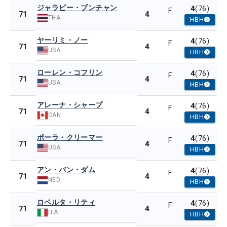
ジャラビー・ブンチャン
4
(76)
F
4
71
THA
HBH
ヤーリミ・ノー
4
(76)
F
4
71
USA
HBH
ローレン・コフリン
4
(76)
F
4
71
USA
HBH
アレーナ・シャープ
4
(76)
F
4
71
CAN
HBH
ポーラ・クリーマー
4
(76)
F
4
71
USA
HBH
アン・バン・ダム
4
(76)
F
4
71
NED
HBH
ロベルタ・リティ
4
(76)
F
4
71
ITA
HBH