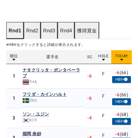
Rnd1
Rnd2
Rnd3
Rnd4
獲得賞金
※HBHをクリックすると詳細が表示されます。
順位
HOLE
TODAY
選手名
SC
ナタクリッタ・ボンタベーラ
-6
(66)
F
プ
-6
1
HBH
THA
フリダ・カインハルト
-6
(66)
F
-6
1
SWE
HBH
ソン・ユジン
-4
(68)
F
-4
3
KOR
HBH
畑岡 奈紗
-4
(68)
F
-4
3