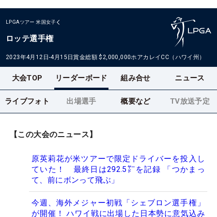
LPGAツアー
米国女子
ロッテ選手権
2023年4月12日-4月15日
賞金総額
$2,000,000
ホアカレイCC（ハワイ州）
大会TOP
リーダーボード
組み合せ
ニュース
ライブフォト
出場選手
概要など
TV放送予定
【この大会のニュース】
原英莉花が米ツアーで限定ドライバーを投入し
ていた！ 最終日は292.5㍎を記録 「つかまっ
て、前にボンって飛ぶ」
今週、海外メジャー初戦「シェブロン選手権」
が開催！ ハワイ戦に出場した日本勢に意気込み