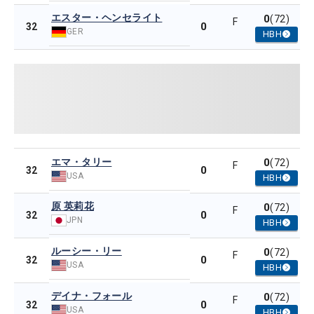
エスター・ヘンセライト
0
(72)
F
0
32
GER
HBH
エマ・タリー
0
(72)
F
0
32
USA
HBH
原 英莉花
0
(72)
F
0
32
JPN
HBH
ルーシー・リー
0
(72)
F
0
32
USA
HBH
デイナ・フォール
0
(72)
F
0
32
USA
HBH