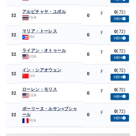
アルピチャヤ・ユボル
0
(72)
F
0
32
THA
HBH
マリア・トーレス
0
(72)
F
0
32
PRI
HBH
ライアン・オトゥール
0
(72)
F
0
32
USA
HBH
イン・シアオウェン
0
(72)
F
0
32
CHI
HBH
ローレン・モリス
0
(72)
F
0
32
USA
HBH
ポーリーヌ・ルサン=ブシャ
0
(72)
F
ール
0
32
HBH
FRA