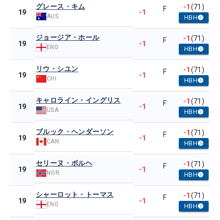
グレース・キム
-1
(71)
F
-1
19
AUS
HBH
ジョージア・ホール
-1
(71)
F
-1
19
ENG
HBH
リウ・シユン
-1
(71)
F
-1
19
CHI
HBH
キャロライン・イングリス
-1
(71)
F
-1
19
USA
HBH
ブルック・ヘンダーソン
-1
(71)
F
-1
19
CAN
HBH
セリーヌ・ボルヘ
-1
(71)
F
-1
19
NOR
HBH
シャーロット・トーマス
-1
(71)
F
-1
19
ENG
HBH