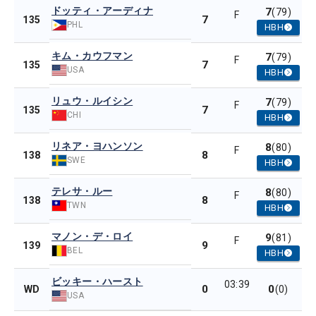
ドッティ・アーディナ
7
(79)
F
7
135
PHL
HBH
キム・カウフマン
7
(79)
F
7
135
USA
HBH
リュウ・ルイシン
7
(79)
F
7
135
CHI
HBH
リネア・ヨハンソン
8
(80)
F
8
138
SWE
HBH
テレサ・ルー
8
(80)
F
8
138
TWN
HBH
マノン・デ・ロイ
9
(81)
F
9
139
BEL
HBH
ビッキー・ハースト
03:39
0
0
WD
(0)
USA