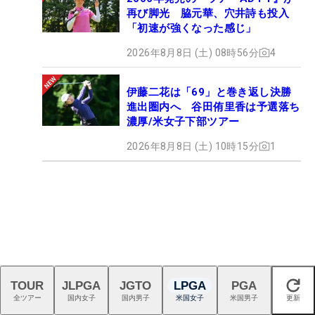
再び脚光 脇元華、穴井詩も投入
「初速が強くなった感じ」
2026年8月8日 (土) 08時56分
4
伊藤二花は「69」と巻き返し決勝
進出圏内へ 谷田侑里香は予選落ち
濃厚/米女子下部ツアー
2026年8月8日 (土) 10時15分
1
TOUR
JLPGA
JGTO
LPGA
PGA
閉じる
全ツアー
国内女子
国内男子
米国女子
米国男子
更新