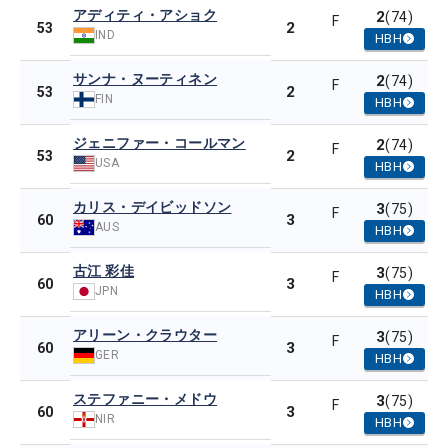
アディティ・アショク
2
(74)
F
2
53
IND
HBH
サンナ・ヌーティネン
2
(74)
F
2
53
FIN
HBH
ジェニファー・コールマン
2
(74)
F
2
53
USA
HBH
カリス・デイビッドソン
3
(75)
F
3
60
AUS
HBH
古江 彩佳
3
(75)
F
3
60
JPN
HBH
アリーン・クラウター
3
(75)
F
3
60
GER
HBH
ステファニー・メドウ
3
(75)
F
3
60
NIR
HBH