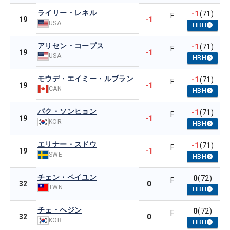
ライリー・レネル
-1
(71)
F
-1
19
USA
HBH
アリセン・コープス
-1
(71)
F
-1
19
USA
HBH
モウデ・エイミー・ルブラン
-1
(71)
F
-1
19
CAN
HBH
パク・ソンヒョン
-1
(71)
F
-1
19
KOR
HBH
エリナー・スドウ
-1
(71)
F
-1
19
SWE
HBH
チェン・ペイユン
0
(72)
F
0
32
TWN
HBH
チェ・ヘジン
0
(72)
F
0
32
KOR
HBH