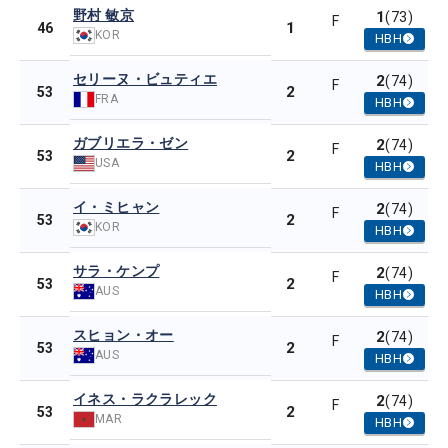
野村 敏京
1
(73)
F
1
46
KOR
HBH
セリーヌ・ビュティエ
2
(74)
F
2
53
FRA
HBH
ガブリエラ・ゼン
2
(74)
F
2
53
USA
HBH
イ・ミヒャン
2
(74)
F
2
53
KOR
HBH
サラ・ケンプ
2
(74)
F
2
53
AUS
HBH
スヒョン・オー
2
(74)
F
2
53
AUS
HBH
イネス・ラクラレック
2
(74)
F
2
53
MAR
HBH