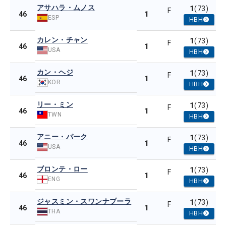
アサハラ・ムノス
1
(73)
F
1
46
ESP
HBH
カレン・チャン
1
(73)
F
1
46
USA
HBH
カン・ヘジ
1
(73)
F
1
46
KOR
HBH
リー・ミン
1
(73)
F
1
46
TWN
HBH
アニー・パーク
1
(73)
F
1
46
USA
HBH
ブロンテ・ロー
1
(73)
F
1
46
ENG
HBH
ジャスミン・スワンナプーラ
1
(73)
F
1
46
THA
HBH