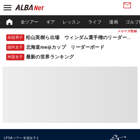
全ツアー
ギア
レッスン
ライフ
漫画
ゴルフ
メルマガ登録
松山英樹ら出場 ウィンダム選手権のリーダーボード
米国男子
北海道meijiカップ リーダーボード
国内女子
最新の世界ランキング
米国女子
LPGAツアー
米国女子