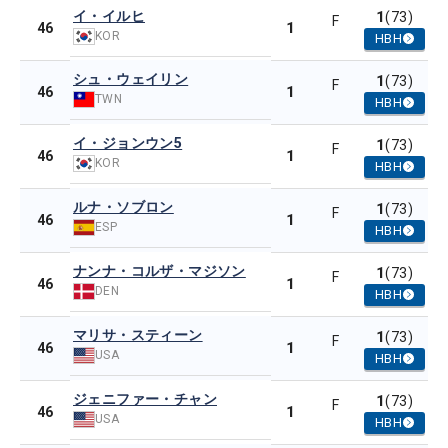
イ・イルヒ
1
(73)
F
1
46
KOR
HBH
シュ・ウェイリン
1
(73)
F
1
46
TWN
HBH
イ・ジョンウン5
1
(73)
F
1
46
KOR
HBH
ルナ・ソブロン
1
(73)
F
1
46
ESP
HBH
ナンナ・コルザ・マジソン
1
(73)
F
1
46
DEN
HBH
マリサ・スティーン
1
(73)
F
1
46
USA
HBH
ジェニファー・チャン
1
(73)
F
1
46
USA
HBH