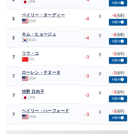
JPN
HBH
ベイリー・ターディー
-4
(68)
F
-4
3
USA
HBH
キム・ヒョージュ
-4
(68)
F
-4
3
KOR
HBH
リウ・ユ
-3
(69)
F
-3
7
CHI
HBH
ローレン・テヌータ
-3
(69)
F
-3
7
USA
HBH
渋野 日向子
-3
(69)
F
-3
7
JPN
HBH
ヘイリー・ハーフォード
-3
(69)
F
-3
7
USA
HBH