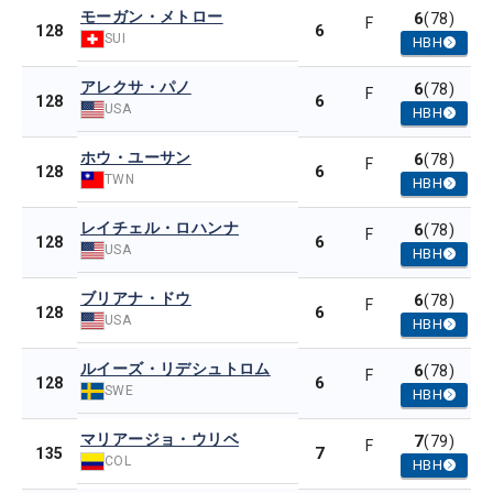
モーガン・メトロー
6
(78)
F
6
128
SUI
HBH
アレクサ・パノ
6
(78)
F
6
128
USA
HBH
ホウ・ユーサン
6
(78)
F
6
128
TWN
HBH
レイチェル・ロハンナ
6
(78)
F
6
128
USA
HBH
ブリアナ・ドウ
6
(78)
F
6
128
USA
HBH
ルイーズ・リデシュトロム
6
(78)
F
6
128
SWE
HBH
マリアージョ・ウリベ
7
(79)
F
7
135
COL
HBH