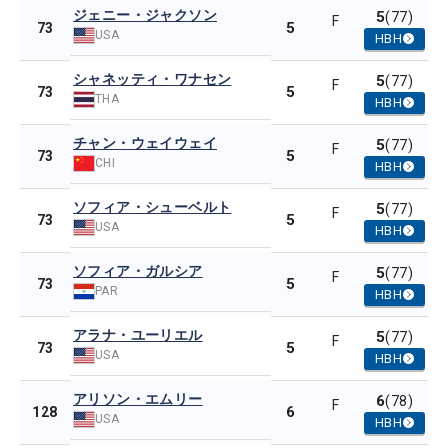
ジェニー・ジャクソン
5
(77)
F
5
73
USA
HBH
シャネッティ・ワナセン
5
(77)
F
5
73
THA
HBH
チャン・ウェイウェイ
5
(77)
F
5
73
CHI
HBH
ソフィア・シューベルト
5
(77)
F
5
73
USA
HBH
ソフィア・ガルシア
5
(77)
F
5
73
PAR
HBH
アラナ・ユーリエル
5
(77)
F
5
73
USA
HBH
アリソン・エムリー
6
(78)
F
6
128
USA
HBH