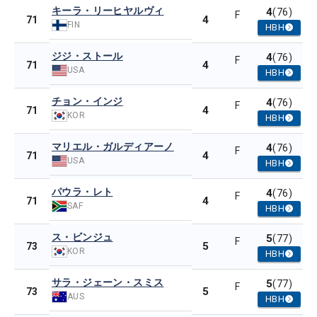
キーラ・リーヒヤルヴィ
4
(76)
F
4
71
FIN
HBH
ジジ・ストール
4
(76)
F
4
71
USA
HBH
チョン・インジ
4
(76)
F
4
71
KOR
HBH
マリエル・ガルディアーノ
4
(76)
F
4
71
USA
HBH
パウラ・レト
4
(76)
F
4
71
SAF
HBH
ス・ビンジュ
5
(77)
F
5
73
KOR
HBH
サラ・ジェーン・スミス
5
(77)
F
5
73
AUS
HBH