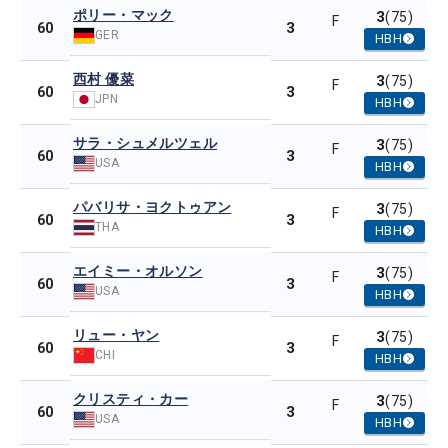
ポリー・マック
3
(75)
F
3
60
GER
HBH
西村 優菜
3
(75)
F
3
60
JPN
HBH
サラ・シュメルツェル
3
(75)
F
3
60
USA
HBH
パバリサ・ヨクトゥアン
3
(75)
F
3
60
THA
HBH
エイミー・オルソン
3
(75)
F
3
60
USA
HBH
リュー・ヤン
3
(75)
F
3
60
CHI
HBH
クリスティ・カー
3
(75)
F
3
60
USA
HBH