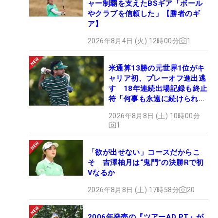
ャー制覇を支えたBSギア「ボール
やクラブを信頼した」【勝者のギ
ア】
2026年8月4日 (火) 12時00分
1
米通算13勝の元世界1位がキ
ャリア初、プレーオフ進出逃
す 18年連続出場記録も終止
符「何事も永遠に続けられな
い」
2026年8月8日 (土) 10時00分
1
「欲が出せない」コースだからこ
そ 吉澤柚月は“鬼門”の決勝Rで初
Vなるか
2026年8月8日 (土) 17時58分
20
2006年発売の『ツアーAD PT』が