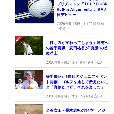
ブリヂストン『TOUR B JGR
Roll-in Alignment』、8月7
日デビュー
2026年8月8日 (土) 11時35分
13
「打ち方が変わってしまう」洋芝へ
の苦手意識 安田祐香が“克服”の首
位浮上
2026年8月8日 (土) 18時49分
20
笹生優花が6度目のジュニアイベン
ト開催 ゴルフを通じて伝えたいこ
と「真剣だけど、それを楽しむ」
2026年8月6日 (木) 17時43分
19
全英女王・桑木志帆の14本 メジ