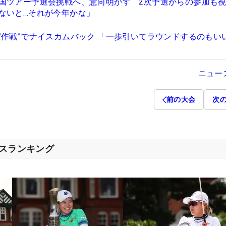
国ツアー予選会挑戦へ、意向明かす 2次予選からの参加も
ないと…それが今年かな」
ぱ作戦”でナイスカムバック 「一歩引いてラウンドするのもい
ニュー
前の大会
次
セスランキング