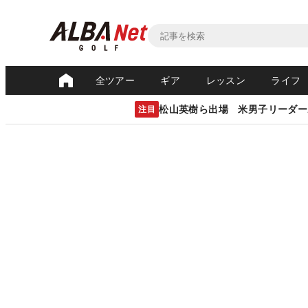
全ツアー
ギア
レッスン
ライフ
松山英樹ら出場 米男子リーダー
注目