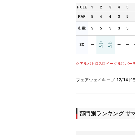
HOLE
1
2
3
4
5
PAR
5
4
4
3
5
打数
5
5
5
3
5
SC
ー
ー
ー
+1
+1
アルバトロス
イーグル
バー
フェアウェイキープ
12/14
ド
部門別ランキング サ