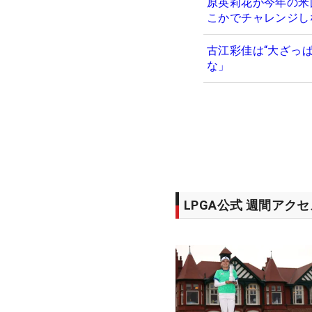
原英莉花が今年の米
こかでチャレンジし
古江彩佳は“大ざっ
な」
LPGA公式 週間アク