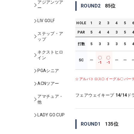
アジアンツア
ROUND
2
85
位
ー
LIV GOLF
HOLE
1
2
3
4
5
PAR
5
4
4
3
5
ステップ・ア
ップ
打数
5
3
3
3
5
ネクストヒロ
イン
SC
ー
ー
ー
-1
-1
PGAシニア
アルバトロス
イーグル
バー
ACNツアー
フェアウェイキープ
14/14
ド
アマチュア・
他
LADY GO CUP
ROUND
1
135
位