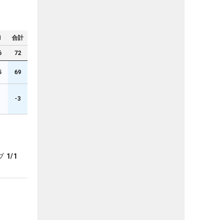
N
合計
6
72
5
69
1
-3
ブ
1/1