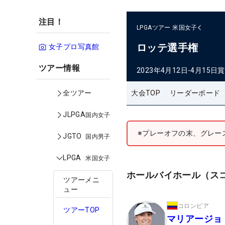
注目！
LPGAツアー
米国女子
ロッテ選手権
女子プロ写真館
ツアー情報
2023年4月12日-4月15日
賞
大会TOP
リーダーボード
全ツアー
JLPGA
国内女子
※プレーオフの末、グレー
JGTO
国内男子
LPGA
米国女子
ホールバイホール（ス
ツアーメニ
ュー
コロンビア
ツアーTOP
マリアージョ