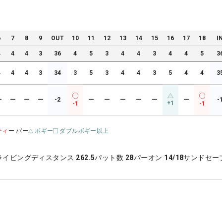
6
7
8
9
OUT
10
11
12
13
14
15
16
17
18
I
4
4
4
3
36
4
5
3
4
4
3
4
4
5
3
4
4
4
3
34
3
5
3
4
4
3
5
4
4
3
ー
ー
ー
ー
-2
ー
ー
ー
ー
ー
ー
-
+1
-1
-1
ティ
ー パー
ボギー
ダブルボギー以上
ライビングディスタンス
262.5
パット数
28
パーオン
14/18
サンドセー