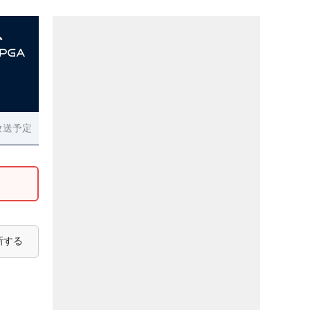
放送予定
新する