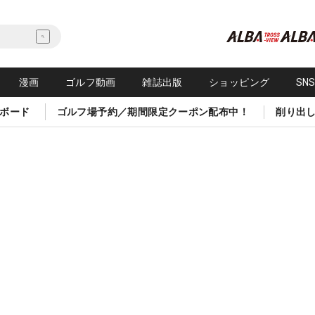
漫画
ゴルフ動画
雑誌出版
ショッピング
SN
ボード
ゴルフ場予約／期間限定クーポン配布中！
削り出