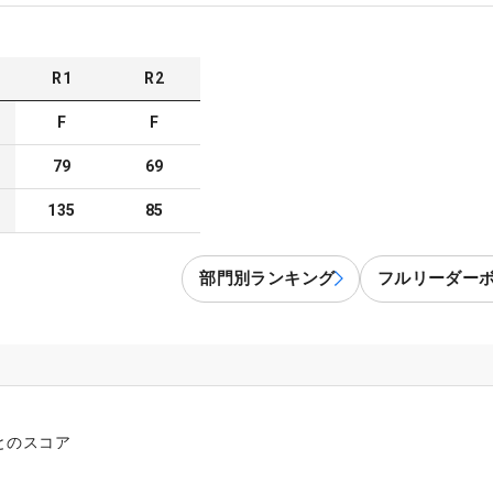
R
1
R
2
F
F
79
69
135
85
部門別ランキング
フルリーダー
とのスコア