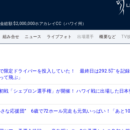
金総額
$2,000,000
ホアカレイCC（ハワイ州）
組み合せ
ニュース
ライブフォト
出場選手
概要など
TV
で限定ドライバーを投入していた！ 最終日は292.5㍎を記録
って飛ぶ」
初戦「シェブロン選手権」が開催！ ハワイ戦に出場した日本
さな応援団” 6歳で72ホール完走も元気いっぱい！「あと10