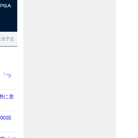
放送予定
 「つ
勢に意
00回