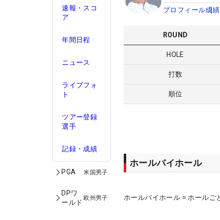
速報・スコ
プロフィール
成績
ア
ROUND
年間日程
HOLE
ニュース
打数
ライブフォ
順位
ト
ツアー登録
選手
記録・成績
ホールバイホール
PGA
米国男子
DPワ
ホールバイホール = ホールご
欧州男子
ールド