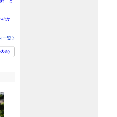
視野「ど
いのか
ス一覧
の大会