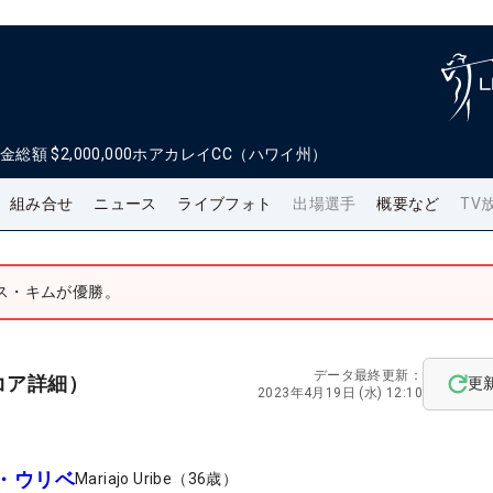
金総額
$2,000,000
ホアカレイCC（ハワイ州）
組み合せ
ニュース
ライブフォト
出場選手
概要など
TV
ス・キムが優勝。
データ最終更新：
コア詳細）
更
2023年4月19日 (水) 12:10
・ウリベ
Mariajo Uribe
（
36
歳）