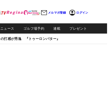
メルマガ登録
ログイン
Sニュース
ゴルフ場予約
連載
プレゼント
しの打感が秀逸 『トゥーロンパター』