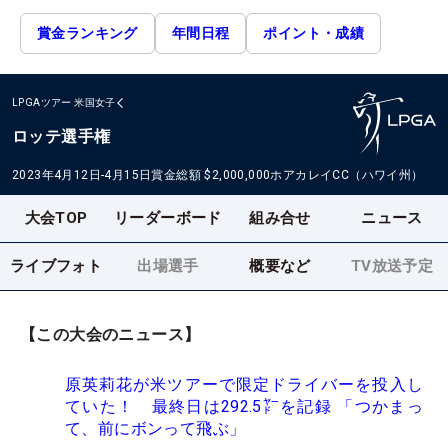
賞金ランキング
年間日程
ポイント・成績
LPGAツアー
米国女子
ロッテ選手権
2023年4月12日-4月15日
賞金総額
$2,000,000
ホアカレイCC（ハワイ州）
大会TOP
リーダーボード
組み合せ
ニュース
ライブフォト
出場選手
概要など
TV放送予定
【この大会のニュース】
原英莉花が米ツアーで限定ドライバーを投入し
ていた！ 最終日は292.5㍎を記録 「つかまっ
て、前にボンって飛ぶ」