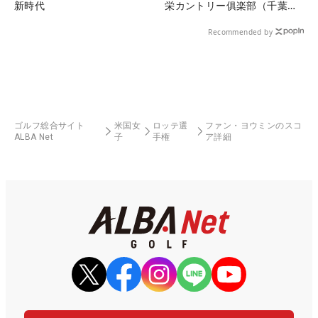
新時代
栄カントリー俱楽部（千葉
県）
Recommended by
ゴルフ総合サイト
米国女
ロッテ選
ファン・ヨウミンのスコ
ALBA Net
子
手権
ア詳細