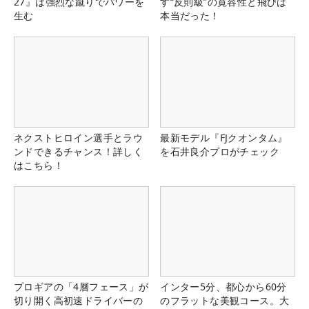
27』は強烈な蹴りでパワーを
す“反則級”の寛容性と飛びは
生む
本当だった！
ネクストヒロイン選手とラウ
最新モデル『FJクオンタム』
ンドできるチャンス！詳しく
を石井良介プロがチェック
はこちら！
プロギアの「4層フェース」が
インター5分、都心から60分
切り開く高初速ドライバーの
のフラットな美観コース。大