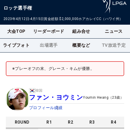
ロッテ選手権
2023年4月12日-4月15日
賞金総額
$2,000,000
ホアカレイCC（ハワイ州）
大会TOP
リーダーボード
組み合せ
ニュース
ライブフォト
出場選手
概要など
TV放送予定
※プレーオフの末、グレース・キムが優勝。
韓国
ファン・ヨウミン
Youmin Hwang
（
23
歳）
プロフィール
成績
ROUND
R
1
R
2
R
3
R
4