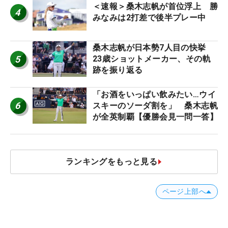
＜速報＞桑木志帆が首位浮上 勝
4
みなみは2打差で後半プレー中
桑木志帆が日本勢7人目の快挙
5
23歳ショットメーカー、その軌
跡を振り返る
「お酒をいっぱい飲みたい…ウイ
6
スキーのソーダ割を」 桑木志帆
が全英制覇【優勝会見一問一答】
ランキングをもっと見る
ページ上部へ