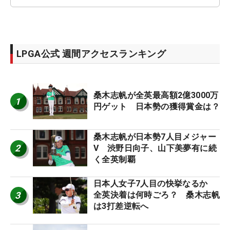
LPGA公式 週間アクセスランキング
桑木志帆が全英最高額2億3000万
1
円ゲット 日本勢の獲得賞金は？
桑木志帆が日本勢7人目メジャー
2
V 渋野日向子、山下美夢有に続
く全英制覇
日本人女子7人目の快挙なるか
3
全英決着は何時ごろ？ 桑木志帆
は3打差逆転へ