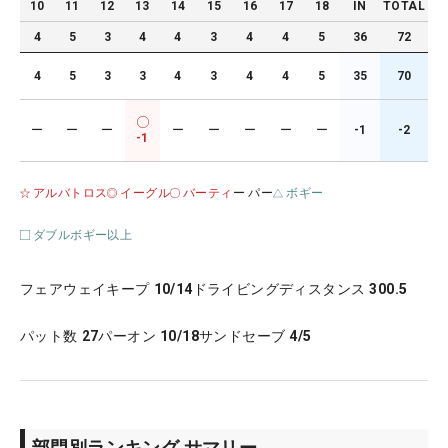
10
11
12
13
14
15
16
17
18
IN
TOTAL
4
5
3
4
4
3
4
4
5
36
72
4
5
3
3
4
3
4
4
5
35
70
ー
ー
ー
ー
ー
ー
ー
ー
-1
-2
-1
アルバトロス
イーグル
バーティ
ー パー
ボギー
ダブルボギー以上
フェアウェイキープ
10/14
ドライビングディスタンス
300.5
パット数
27
パーオン
10/18
サンドセーブ
4/5
部門別ランキング サマリー