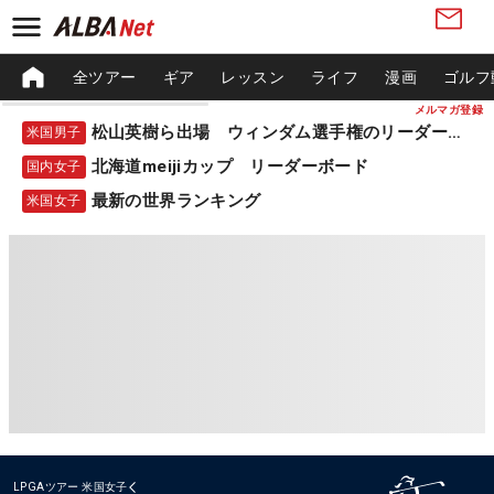
全ツアー
ギア
レッスン
ライフ
漫画
ゴルフ
メルマガ登録
松山英樹ら出場 ウィンダム選手権のリーダーボード
米国男子
北海道meijiカップ リーダーボード
国内女子
最新の世界ランキング
米国女子
LPGAツアー
米国女子