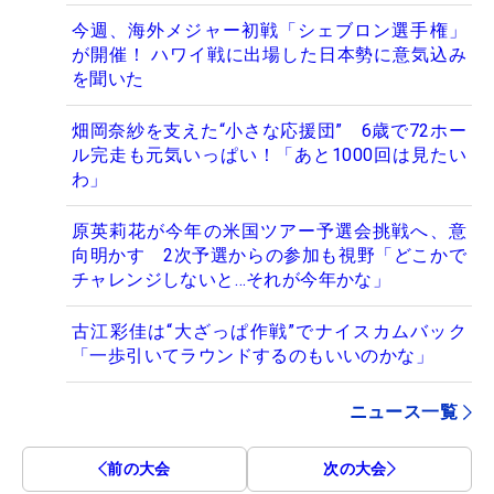
今週、海外メジャー初戦「シェブロン選手権」
が開催！ ハワイ戦に出場した日本勢に意気込み
を聞いた
畑岡奈紗を支えた“小さな応援団” 6歳で72ホー
ル完走も元気いっぱい！「あと1000回は見たい
わ」
原英莉花が今年の米国ツアー予選会挑戦へ、意
向明かす 2次予選からの参加も視野「どこかで
チャレンジしないと…それが今年かな」
古江彩佳は“大ざっぱ作戦”でナイスカムバック
「一歩引いてラウンドするのもいいのかな」
ニュース一覧
前の大会
次の大会