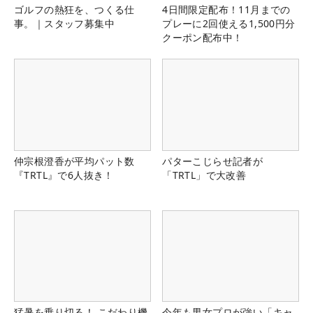
ゴルフの熱狂を、つくる仕
4日間限定配布！11月までの
事。｜スタッフ募集中
プレーに2回使える1,500円分
クーポン配布中！
仲宗根澄香が平均パット数
パターこじらせ記者が
『TRTL』で6人抜き！
「TRTL」で大改善
猛暑を乗り切る！ こだわり機
今年も男女プロが強い「キャ