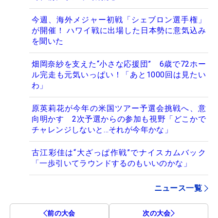
今週、海外メジャー初戦「シェブロン選手権」
が開催！ ハワイ戦に出場した日本勢に意気込み
を聞いた
畑岡奈紗を支えた“小さな応援団” 6歳で72ホー
ル完走も元気いっぱい！「あと1000回は見たい
わ」
原英莉花が今年の米国ツアー予選会挑戦へ、意
向明かす 2次予選からの参加も視野「どこかで
チャレンジしないと…それが今年かな」
古江彩佳は“大ざっぱ作戦”でナイスカムバック
「一歩引いてラウンドするのもいいのかな」
ニュース一覧
前の大会
次の大会