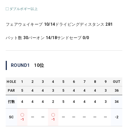
ダブルボギー以上
フェアウェイキープ
10/14
ドライビングディスタンス
281
パット数
30
パーオン
14/18
サンドセーブ
0/0
ROUND
1
10
位
HOLE
1
2
3
4
5
6
7
8
9
OUT
PAR
5
4
4
3
5
4
4
4
3
36
打数
4
4
4
2
5
4
4
4
3
34
SC
ー
ー
ー
ー
ー
ー
ー
-2
-1
-1