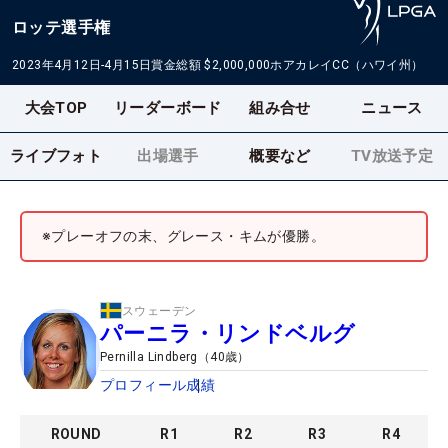
ロッテ選手権
2023年4月12日-4月15日
賞金総額
$2,000,000
ホアカレイCC（ハワイ州）
大会TOP
リーダーボード
組み合せ
ニュース
ライブフォト
出場選手
概要など
TV放送予定
※プレーオフの末、グレース・キムが優勝。
スウェーデン
パーニラ・リンドベルグ
Pernilla Lindberg
（
40
歳）
プロフィール
成績
ROUND
R
1
R
2
R
3
R
4