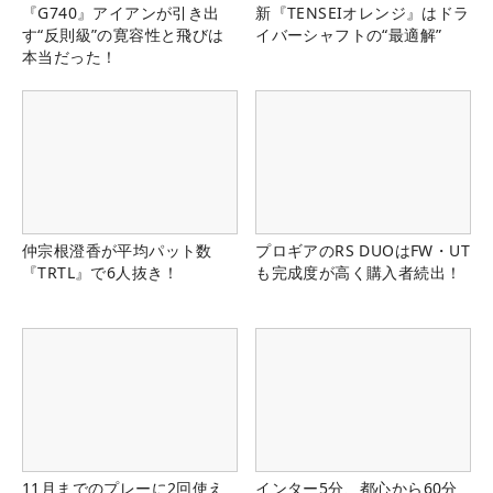
『G740』アイアンが引き出
新『TENSEIオレンジ』はドラ
す“反則級”の寛容性と飛びは
イバーシャフトの“最適解”
本当だった！
仲宗根澄香が平均パット数
プロギアのRS DUOはFW・UT
『TRTL』で6人抜き！
も完成度が高く購入者続出！
11月までのプレーに2回使え
インター5分、都心から60分