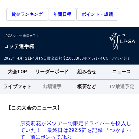
賞金ランキング
年間日程
ポイント・成績
LPGAツアー
米国女子
ロッテ選手権
2023年4月12日-4月15日
賞金総額
$2,000,000
ホアカレイCC（ハワイ州）
大会TOP
リーダーボード
組み合せ
ニュース
ライブフォト
出場選手
概要など
TV放送予定
【この大会のニュース】
原英莉花が米ツアーで限定ドライバーを投入し
ていた！ 最終日は292.5㍎を記録 「つかまっ
て、前にボンって飛ぶ」