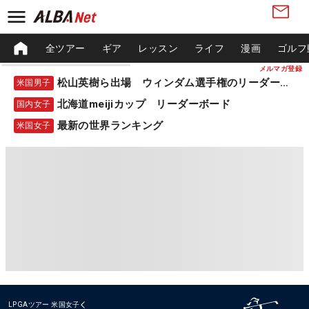
全ツアー
ギア
レッスン
ライフ
漫画
ゴルフ
メルマガ登録
松山英樹ら出場 ウィンダム選手権のリーダーボード
米国男子
北海道meijiカップ リーダーボード
国内女子
最新の世界ランキング
米国女子
LPGAツアー
米国女子