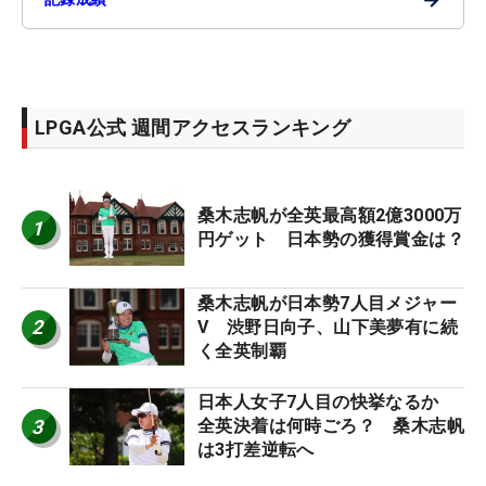
LPGA公式 週間アクセスランキング
桑木志帆が全英最高額2億3000万
1
円ゲット 日本勢の獲得賞金は？
桑木志帆が日本勢7人目メジャー
2
V 渋野日向子、山下美夢有に続
く全英制覇
日本人女子7人目の快挙なるか
3
全英決着は何時ごろ？ 桑木志帆
は3打差逆転へ