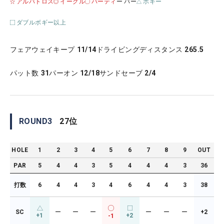
アルバトロス
イーグル
バーティ
ー パー
ボギー
ダブルボギー以上
フェアウェイキープ
11/14
ドライビングディスタンス
265.5
パット数
31
パーオン
12/18
サンドセーブ
2/4
ROUND
3
27
位
HOLE
1
2
3
4
5
6
7
8
9
OUT
PAR
5
4
4
3
5
4
4
4
3
36
打数
6
4
4
3
4
6
4
4
3
38
SC
ー
ー
ー
ー
ー
ー
+2
+1
+2
-1