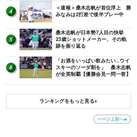
＜速報＞桑木志帆が首位浮上 勝
4
みなみは2打差で後半プレー中
桑木志帆が日本勢7人目の快挙
5
23歳ショットメーカー、その軌
跡を振り返る
「お酒をいっぱい飲みたい…ウイ
6
スキーのソーダ割を」 桑木志帆
が全英制覇【優勝会見一問一答】
ランキングをもっと見る
ページ上部へ