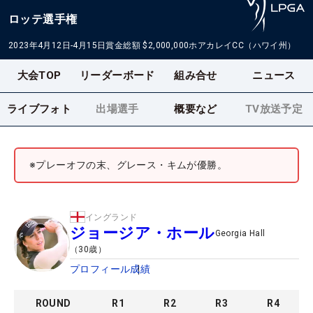
ロッテ選手権
2023年4月12日-4月15日
賞金総額
$2,000,000
ホアカレイCC（ハワイ州）
大会TOP
リーダーボード
組み合せ
ニュース
ライブフォト
出場選手
概要など
TV放送予定
※プレーオフの末、グレース・キムが優勝。
イングランド
ジョージア・ホール
Georgia Hall
（
30
歳）
プロフィール
成績
ROUND
R
1
R
2
R
3
R
4