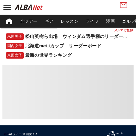
全ツアー
ギア
レッスン
ライフ
漫画
ゴルフ
メルマガ登録
松山英樹ら出場 ウィンダム選手権のリーダーボード
米国男子
北海道meijiカップ リーダーボード
国内女子
最新の世界ランキング
米国女子
LPGAツアー
米国女子