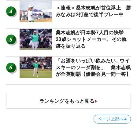
＜速報＞桑木志帆が首位浮上 勝
4
みなみは2打差で後半プレー中
桑木志帆が日本勢7人目の快挙
5
23歳ショットメーカー、その軌
跡を振り返る
「お酒をいっぱい飲みたい…ウイ
6
スキーのソーダ割を」 桑木志帆
が全英制覇【優勝会見一問一答】
ランキングをもっと見る
ページ上部へ