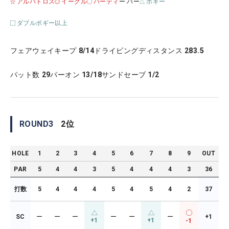
アルバトロス
イーグル
バーティ
ー パー
ボギー
ダブルボギー以上
フェアウェイキープ
8/14
ドライビングディスタンス
283.5
パット数
29
パーオン
13/18
サンドセーブ
1/2
ROUND
3
2
位
HOLE
1
2
3
4
5
6
7
8
9
OUT
PAR
5
4
4
3
5
4
4
4
3
36
打数
5
4
4
4
5
4
5
4
2
37
SC
ー
ー
ー
ー
ー
ー
+1
+1
+1
-1