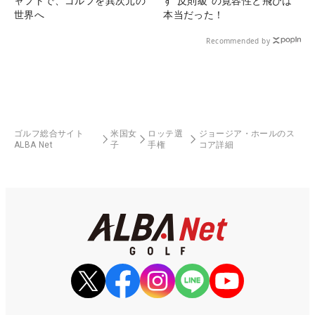
ャフトで、ゴルフを異次元の
す“反則級”の寛容性と飛びは
世界へ
本当だった！
Recommended by
ゴルフ総合サイト
米国女
ロッテ選
ジョージア・ホールのス
ALBA Net
子
手権
コア詳細