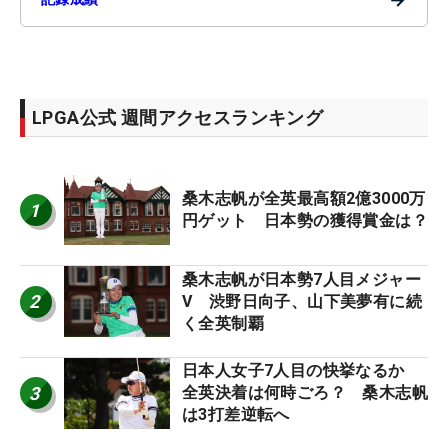
LPGA公式 週間アクセスランキング
桑木志帆が全英最高額2億3000万
1
円ゲット 日本勢の獲得賞金は？
桑木志帆が日本勢7人目メジャー
2
V 渋野日向子、山下美夢有に続
く全英制覇
日本人女子7人目の快挙なるか
3
全英決着は何時ごろ？ 桑木志帆
は3打差逆転へ