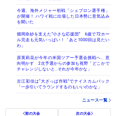
今週、海外メジャー初戦「シェブロン選手権」
が開催！ ハワイ戦に出場した日本勢に意気込み
を聞いた
畑岡奈紗を支えた“小さな応援団” 6歳で72ホー
ル完走も元気いっぱい！「あと1000回は見たい
わ」
原英莉花が今年の米国ツアー予選会挑戦へ、意
向明かす 2次予選からの参加も視野「どこかで
チャレンジしないと…それが今年かな」
古江彩佳は“大ざっぱ作戦”でナイスカムバック
「一歩引いてラウンドするのもいいのかな」
ニュース一覧
前の大会
次の大会