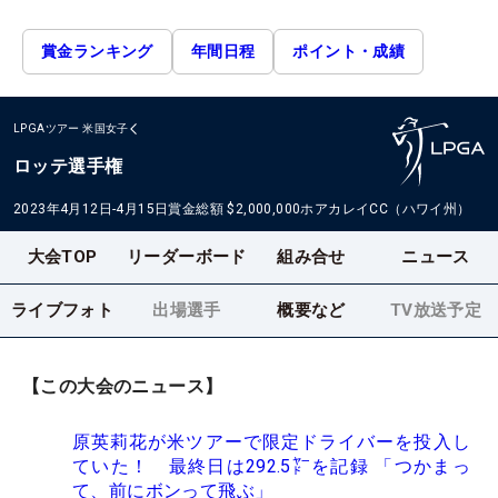
賞金ランキング
年間日程
ポイント・成績
LPGAツアー
米国女子
ロッテ選手権
2023年4月12日-4月15日
賞金総額
$2,000,000
ホアカレイCC（ハワイ州）
大会TOP
リーダーボード
組み合せ
ニュース
ライブフォト
出場選手
概要など
TV放送予定
【この大会のニュース】
原英莉花が米ツアーで限定ドライバーを投入し
ていた！ 最終日は292.5㍎を記録 「つかまっ
て、前にボンって飛ぶ」