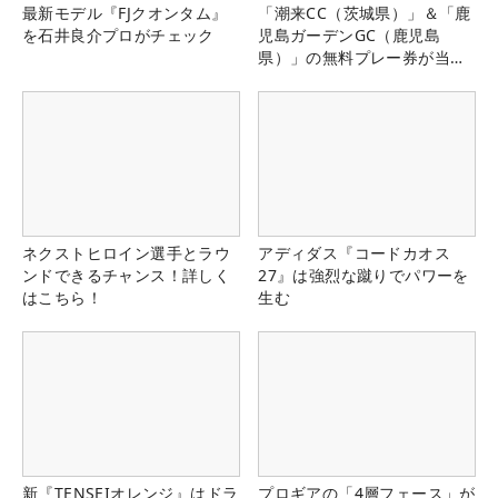
最新モデル『FJクオンタム』
「潮来CC（茨城県）」＆「鹿
を石井良介プロがチェック
児島ガーデンGC（鹿児島
県）」の無料プレー券が当た
る！！
ネクストヒロイン選手とラウ
アディダス『コードカオス
ンドできるチャンス！詳しく
27』は強烈な蹴りでパワーを
はこちら！
生む
新『TENSEIオレンジ』はドラ
プロギアの「4層フェース」が