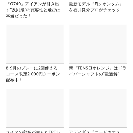
『G740』アイアンが引き出
最新モデル『FJクオンタム』
す“反則級”の寛容性と飛びは
を石井良介プロがチェック
本当だった！
8-9月のプレーに2回使える！
新『TENSEIオレンジ』はドラ
コース限定2,000円クーポン
イバーシャフトの“最適解”
配布中！
スイスの叡智が生んだTPTシ
アディダス『コードカオス