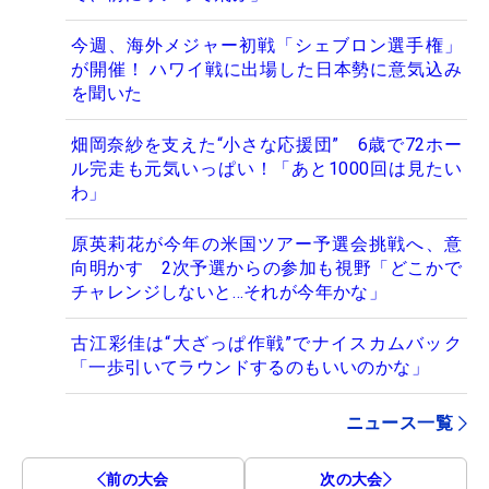
今週、海外メジャー初戦「シェブロン選手権」
が開催！ ハワイ戦に出場した日本勢に意気込み
を聞いた
畑岡奈紗を支えた“小さな応援団” 6歳で72ホー
ル完走も元気いっぱい！「あと1000回は見たい
わ」
原英莉花が今年の米国ツアー予選会挑戦へ、意
向明かす 2次予選からの参加も視野「どこかで
チャレンジしないと…それが今年かな」
古江彩佳は“大ざっぱ作戦”でナイスカムバック
「一歩引いてラウンドするのもいいのかな」
ニュース一覧
前の大会
次の大会