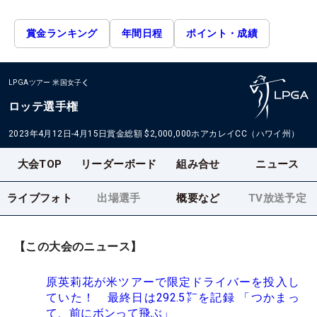
賞金ランキング
年間日程
ポイント・成績
LPGAツアー
米国女子
ロッテ選手権
2023年4月12日-4月15日
賞金総額
$2,000,000
ホアカレイCC（ハワイ州）
大会TOP
リーダーボード
組み合せ
ニュース
ライブフォト
出場選手
概要など
TV放送予定
【この大会のニュース】
原英莉花が米ツアーで限定ドライバーを投入し
ていた！ 最終日は292.5㍎を記録 「つかまっ
て、前にボンって飛ぶ」