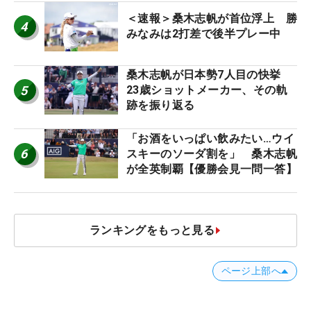
＜速報＞桑木志帆が首位浮上 勝
4
みなみは2打差で後半プレー中
桑木志帆が日本勢7人目の快挙
5
23歳ショットメーカー、その軌
跡を振り返る
「お酒をいっぱい飲みたい…ウイ
6
スキーのソーダ割を」 桑木志帆
が全英制覇【優勝会見一問一答】
ランキングをもっと見る
ページ上部へ