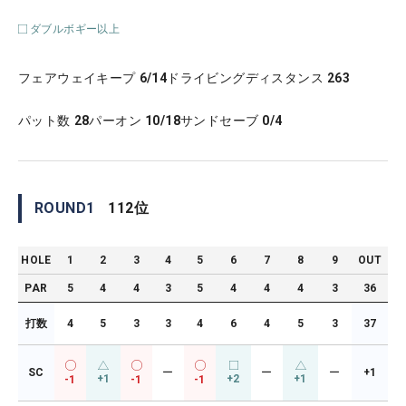
ダブルボギー以上
フェアウェイキープ
6/14
ドライビングディスタンス
263
パット数
28
パーオン
10/18
サンドセーブ
0/4
ROUND
1
112
位
HOLE
1
2
3
4
5
6
7
8
9
OUT
PAR
5
4
4
3
5
4
4
4
3
36
打数
4
5
3
3
4
6
4
5
3
37
SC
ー
ー
ー
+1
+1
+2
+1
-1
-1
-1