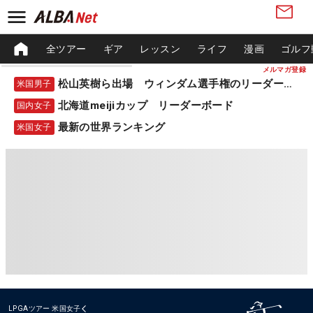
全ツアー
ギア
レッスン
ライフ
漫画
ゴルフ
メルマガ登録
松山英樹ら出場 ウィンダム選手権のリーダーボード
米国男子
北海道meijiカップ リーダーボード
国内女子
最新の世界ランキング
米国女子
LPGAツアー
米国女子