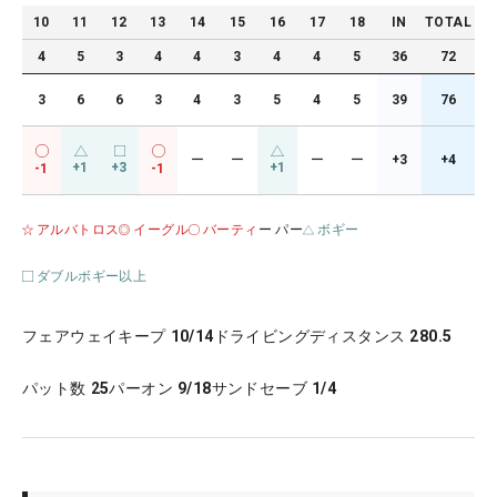
10
11
12
13
14
15
16
17
18
IN
TOTAL
4
5
3
4
4
3
4
4
5
36
72
3
6
6
3
4
3
5
4
5
39
76
ー
ー
ー
ー
+3
+4
+1
+3
+1
-1
-1
アルバトロス
イーグル
バーティ
ー パー
ボギー
ダブルボギー以上
フェアウェイキープ
10/14
ドライビングディスタンス
280.5
パット数
25
パーオン
9/18
サンドセーブ
1/4