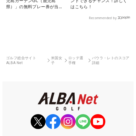
児島ガーデンGC（鹿児島
ンドできるチャンス！詳しく
県）」の無料プレー券が当た
はこちら！
る！！
Recommended by
ゴルフ総合サイト
米国女
ロッテ選
パウラ・レトのスコア
ALBA Net
子
手権
詳細