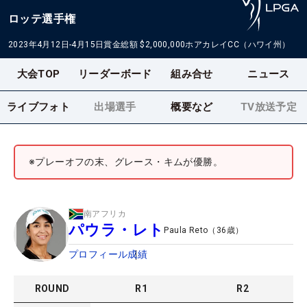
ロッテ選手権
2023年4月12日-4月15日
賞金総額
$2,000,000
ホアカレイCC（ハワイ州）
大会TOP
リーダーボード
組み合せ
ニュース
ライブフォト
出場選手
概要など
TV放送予定
※プレーオフの末、グレース・キムが優勝。
南アフリカ
パウラ・レト
Paula Reto
（
36
歳）
プロフィール
成績
ROUND
R
1
R
2