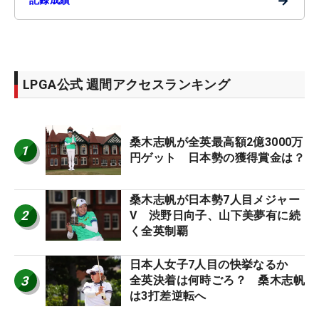
→
LPGA公式 週間アクセスランキング
桑木志帆が全英最高額2億3000万
1
円ゲット 日本勢の獲得賞金は？
桑木志帆が日本勢7人目メジャー
2
V 渋野日向子、山下美夢有に続
く全英制覇
日本人女子7人目の快挙なるか
3
全英決着は何時ごろ？ 桑木志帆
は3打差逆転へ