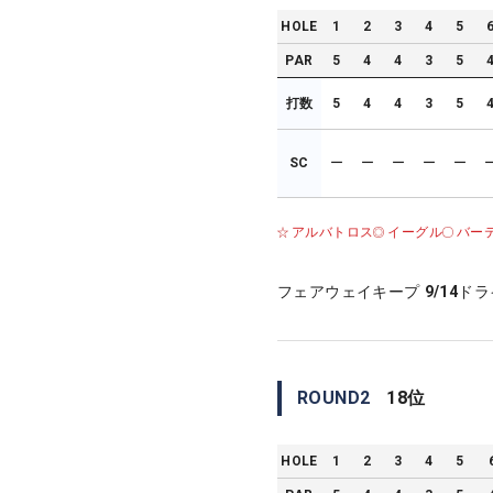
HOLE
1
2
3
4
5
PAR
5
4
4
3
5
打数
5
4
4
3
5
SC
ー
ー
ー
ー
ー
アルバトロス
イーグル
バー
フェアウェイキープ
9/14
ドラ
ROUND
2
18
位
HOLE
1
2
3
4
5