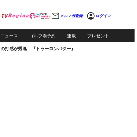
メルマガ登録
ログイン
Sニュース
ゴルフ場予約
連載
プレゼント
しの打感が秀逸 『トゥーロンパター』