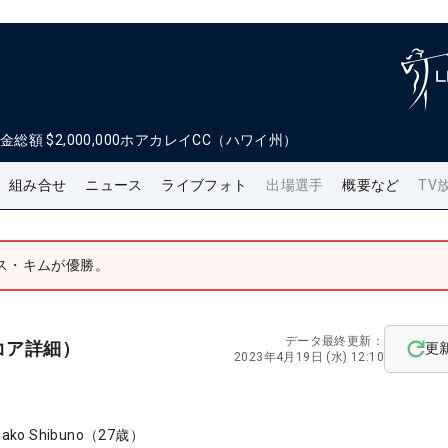
金総額
$2,000,000
ホアカレイCC（ハワイ州）
組み合せ
ニュース
ライブフォト
出場選手
概要など
TV
ス・キムが優勝。
データ最終更新：
コア詳細）
更
2023年4月19日 (水) 12:10
nako Shibuno
（
27
歳）