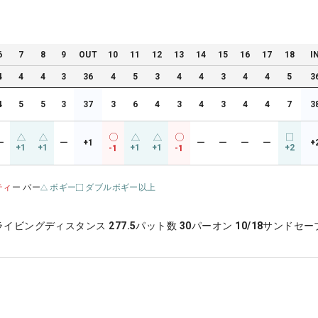
6
7
8
9
OUT
10
11
12
13
14
15
16
17
18
I
4
4
4
3
36
4
5
3
4
4
3
4
4
5
3
4
5
5
3
37
3
6
4
3
4
3
4
4
7
3
ー
ー
+1
ー
ー
ー
ー
+
+1
+1
+1
+1
+2
-1
-1
ティ
ー パー
ボギー
ダブルボギー以上
ライビングディスタンス
277.5
パット数
30
パーオン
10/18
サンドセー