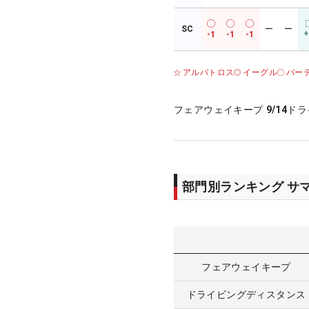
SC
ー
ー
+
-1
-1
-1
アルバトロス
イーグル
バー
フェアウェイキープ
9/14
ドラ
部門別ランキング サ
フェアウェイキープ
ドライビングディスタンス