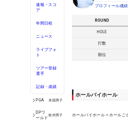
速報・スコ
プロフィール
成績
ア
ROUND
年間日程
HOLE
ニュース
打数
ライブフォ
順位
ト
ツアー登録
選手
記録・成績
ホールバイホール
PGA
米国男子
DPワ
ホールバイホール = ホールご
欧州男子
ールド