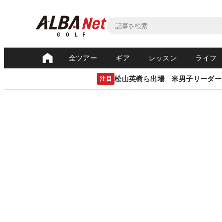
全ツアー
ギア
レッスン
ライフ
松山英樹ら出場 米男子リーダー
注目