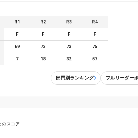
R
1
R
2
R
3
R
4
F
F
F
F
69
73
73
75
7
18
32
57
部門別ランキング
フルリーダー
とのスコア