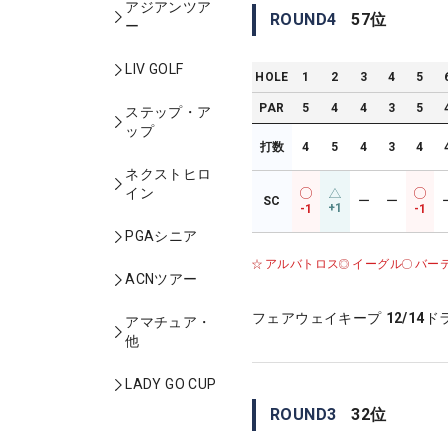
アジアンツア
ROUND
4
57
位
ー
LIV GOLF
HOLE
1
2
3
4
5
PAR
5
4
4
3
5
ステップ・ア
ップ
打数
4
5
4
3
4
ネクストヒロ
イン
SC
ー
ー
+1
-1
-1
PGAシニア
アルバトロス
イーグル
バー
ACNツアー
フェアウェイキープ
12/14
ド
アマチュア・
他
LADY GO CUP
ROUND
3
32
位