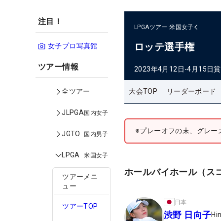
注目！
LPGAツアー
米国女子
ロッテ選手権
女子プロ写真館
ツアー情報
2023年4月12日-4月15日
賞
大会TOP
リーダーボード
全ツアー
JLPGA
国内女子
※プレーオフの末、グレー
JGTO
国内男子
LPGA
米国女子
ホールバイホール（ス
ツアーメニ
ュー
日本
ツアーTOP
渋野 日向子
Hi