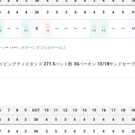
4
4
4
3
36
4
5
3
4
4
3
4
4
5
3
5
4
4
4
36
3
5
3
4
4
4
5
4
5
3
ー
ー
0
ー
ー
ー
ー
ー
ー
+
1
+1
+1
+1
-1
ティ
ー パー
ボギー
ダブルボギー以上
イビングディスタンス
271.5
パット数
30
パーオン
13/18
サンドセー
6
7
8
9
OUT
10
11
12
13
14
15
16
17
18
I
4
4
4
3
36
4
5
3
4
4
3
4
4
5
3
7
4
4
3
36
3
5
3
4
3
3
4
4
4
3