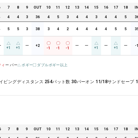
6
7
8
9
OUT
10
11
12
13
14
15
16
17
18
I
4
4
4
3
36
4
5
3
4
4
3
4
4
5
3
4
5
5
3
38
3
4
2
4
4
4
4
5
5
3
ー
ー
+2
ー
ー
ー
ー
-
+1
+1
+1
+1
-1
-1
-1
ティ
ー パー
ボギー
ダブルボギー以上
イビングディスタンス
254
パット数
30
パーオン
11/18
サンドセーブ
1
6
7
8
9
OUT
10
11
12
13
14
15
16
17
18
I