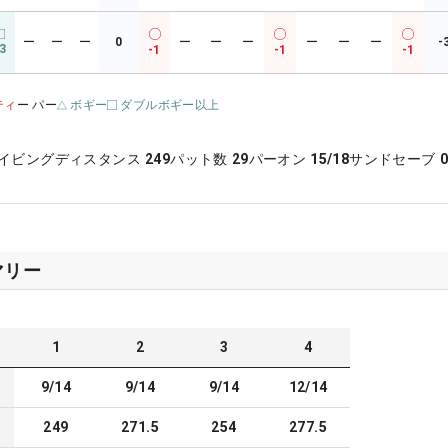
ー
ー
ー
0
ー
ー
ー
ー
ー
ー
-
3
-1
-1
-1
ティ
ー パー
ボギー
ダブルボギー以上
イビングディスタンス
249
パット数
29
パーオン
15/18
サンドセーブ
0
マリー
1
2
3
4
9/14
9/14
9/14
12/14
249
271.5
254
277.5