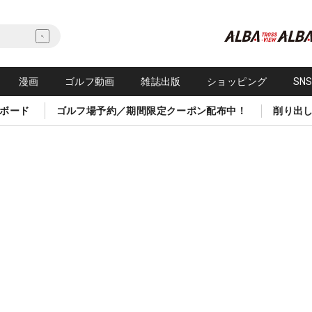
漫画
ゴルフ動画
雑誌出版
ショッピング
SN
ボード
ゴルフ場予約／期間限定クーポン配布中！
削り出