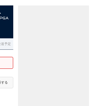
放送予定
新する