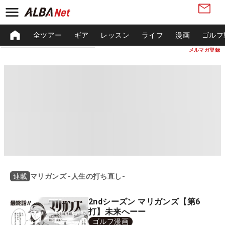
全ツアー
ギア
レッスン
ライフ
漫画
ゴルフ
メルマガ登録
マリガンズ -人生の打ち直し-
連載
2ndシーズン マリガンズ【第6
打】未来へーー
ゴルフ漫画