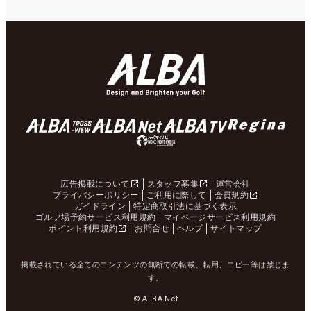
広告掲載について
スタッフ募集
運営会社
プライバシーポリシー
ご利用に際して
会員規約
ガイドライン
特定商取引法に基づく表示
ゴルフ場予約サービス利用規約
マイページサービス利用規約
ポイント利用規約
お問合せ
ヘルプ
サイトマップ
掲載されている全てのコンテンツの無断での転載、転用、コピー等は禁じま
す。
© ALBA Net