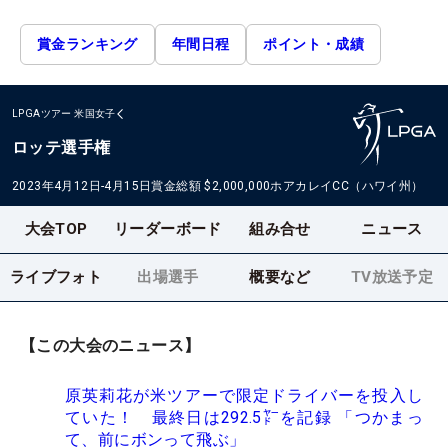
賞金ランキング
年間日程
ポイント・成績
LPGAツアー
米国女子
ロッテ選手権
2023年4月12日-4月15日
賞金総額
$2,000,000
ホアカレイCC（ハワイ州）
大会TOP
リーダーボード
組み合せ
ニュース
ライブフォト
出場選手
概要など
TV放送予定
【この大会のニュース】
原英莉花が米ツアーで限定ドライバーを投入し
ていた！ 最終日は292.5㍎を記録 「つかまっ
て、前にボンって飛ぶ」