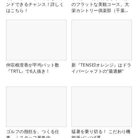
ンドできるチャンス！詳しく
のフラットな美観コース。大
はこちら！
栄カントリー俱楽部（千葉
県）
仲宗根澄香が平均パット数
新『TENSEIオレンジ』はドラ
『TRTL』で6人抜き！
イバーシャフトの“最適解”
ゴルフの熱狂を、つくる仕
猛暑を乗り切る！ こだわり機
事。｜スタッフ募集中
能派パンツ4選