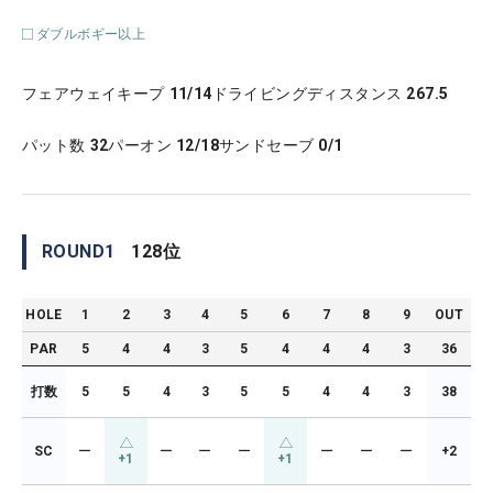
ダブルボギー以上
フェアウェイキープ
11/14
ドライビングディスタンス
267.5
パット数
32
パーオン
12/18
サンドセーブ
0/1
ROUND
1
128
位
HOLE
1
2
3
4
5
6
7
8
9
OUT
PAR
5
4
4
3
5
4
4
4
3
36
打数
5
5
4
3
5
5
4
4
3
38
SC
ー
ー
ー
ー
ー
ー
ー
+2
+1
+1