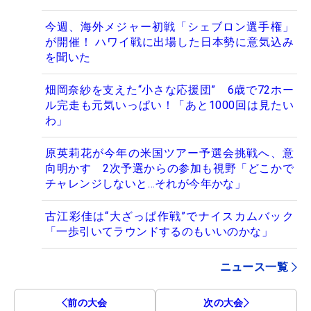
今週、海外メジャー初戦「シェブロン選手権」
が開催！ ハワイ戦に出場した日本勢に意気込み
を聞いた
畑岡奈紗を支えた“小さな応援団” 6歳で72ホー
ル完走も元気いっぱい！「あと1000回は見たい
わ」
原英莉花が今年の米国ツアー予選会挑戦へ、意
向明かす 2次予選からの参加も視野「どこかで
チャレンジしないと…それが今年かな」
古江彩佳は“大ざっぱ作戦”でナイスカムバック
「一歩引いてラウンドするのもいいのかな」
ニュース一覧
前の大会
次の大会