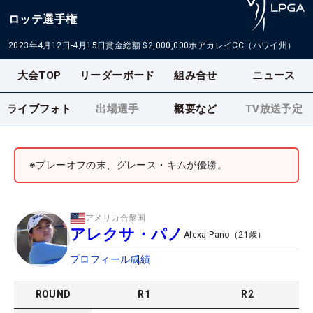
ロッテ選手権
2023年4月12日-4月15日
賞金総額
$2,000,000
ホアカレイCC（ハワイ州）
大会TOP
リーダーボード
組み合せ
ニュース
ライブフォト
出場選手
概要など
TV放送予定
※プレーオフの末、グレース・キムが優勝。
アメリカ合衆国
アレクサ・パノ
Alexa Pano
（
21
歳）
プロフィール
成績
ROUND
R
1
R
2