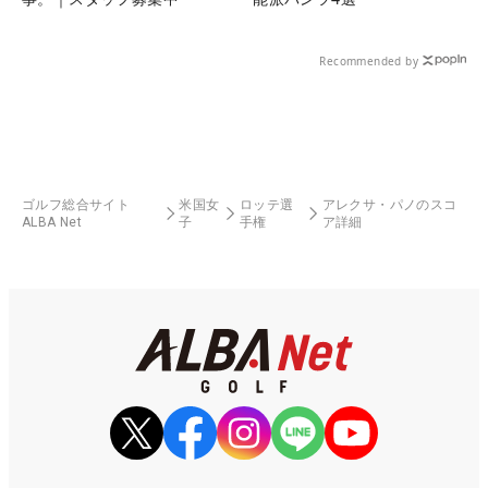
Recommended by
ゴルフ総合サイト
米国女
ロッテ選
アレクサ・パノのスコ
ALBA Net
子
手権
ア詳細