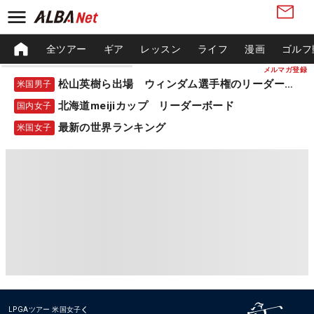
全ツアー
ギア
レッスン
ライフ
漫画
ゴルフ
メルマガ登録
松山英樹ら出場 ウィンダム選手権のリーダーボード
米国男子
北海道meijiカップ リーダーボード
国内女子
最新の世界ランキング
米国女子
LPGAツアー
米国女子