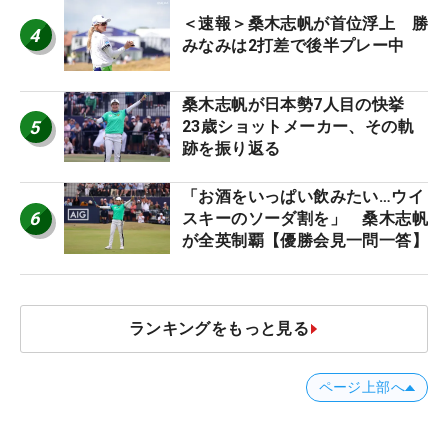
＜速報＞桑木志帆が首位浮上 勝
4
みなみは2打差で後半プレー中
桑木志帆が日本勢7人目の快挙
5
23歳ショットメーカー、その軌
跡を振り返る
「お酒をいっぱい飲みたい…ウイ
6
スキーのソーダ割を」 桑木志帆
が全英制覇【優勝会見一問一答】
ランキングをもっと見る
ページ上部へ