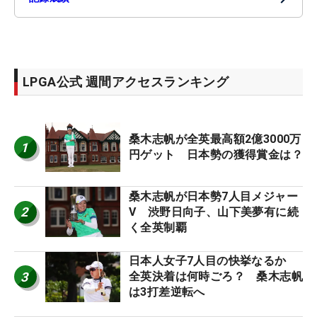
LPGA公式 週間アクセスランキング
桑木志帆が全英最高額2億3000万
1
円ゲット 日本勢の獲得賞金は？
桑木志帆が日本勢7人目メジャー
2
V 渋野日向子、山下美夢有に続
く全英制覇
日本人女子7人目の快挙なるか
3
全英決着は何時ごろ？ 桑木志帆
は3打差逆転へ