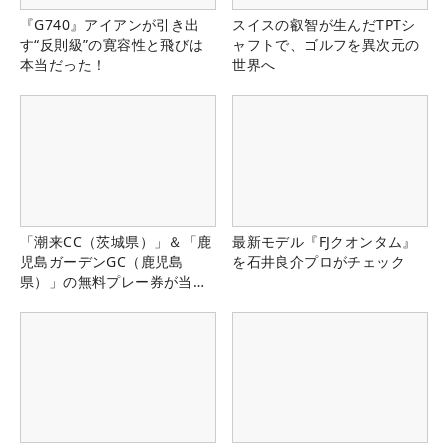
『G740』アイアンが引き出
スイスの叡智が生んだTPTシ
す“反則級”の寛容性と飛びは
ャフトで、ゴルフを異次元の
本当だった！
世界へ
「潮来CC（茨城県）」＆「鹿
最新モデル『FJクオンタム』
児島ガーデンGC（鹿児島
を石井良介プロがチェック
県）」の無料プレー券が当た
る！！