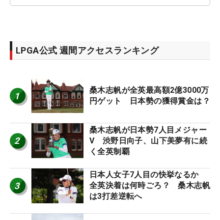
LPGA公式 週間アクセスランキング
桑木志帆が全英最高額2億3000万
1
円ゲット 日本勢の獲得賞金は？
桑木志帆が日本勢7人目メジャー
2
V 渋野日向子、山下美夢有に続
く全英制覇
日本人女子7人目の快挙なるか
3
全英決着は何時ごろ？ 桑木志帆
は3打差逆転へ