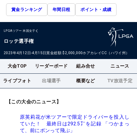
賞金ランキング
年間日程
ポイント・成績
LPGAツアー
米国女子
ロッテ選手権
2023年4月12日-4月15日
賞金総額
$2,000,000
ホアカレイCC（ハワイ州）
大会TOP
リーダーボード
組み合せ
ニュース
ライブフォト
出場選手
概要など
TV放送予定
【この大会のニュース】
原英莉花が米ツアーで限定ドライバーを投入し
ていた！ 最終日は292.5㍎を記録 「つかまっ
て、前にボンって飛ぶ」