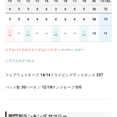
10
11
12
13
14
15
16
17
18
IN
TOTAL
4
5
3
4
4
3
4
4
5
36
72
3
5
4
4
4
4
4
4
6
38
73
ー
ー
ー
ー
ー
+2
+1
+1
+1
+1
-1
アルバトロス
イーグル
バーティ
ー パー
ボギー
ダブルボギー以上
フェアウェイキープ
14/14
ドライビングディスタンス
257
パット数
30
パーオン
12/18
サンドセーブ
0/0
部門別ランキング サマリー