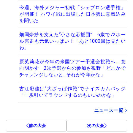
今週、海外メジャー初戦「シェブロン選手権」
が開催！ ハワイ戦に出場した日本勢に意気込み
を聞いた
畑岡奈紗を支えた“小さな応援団” 6歳で72ホー
ル完走も元気いっぱい！「あと1000回は見たい
わ」
原英莉花が今年の米国ツアー予選会挑戦へ、意
向明かす 2次予選からの参加も視野「どこかで
チャレンジしないと…それが今年かな」
古江彩佳は“大ざっぱ作戦”でナイスカムバック
「一歩引いてラウンドするのもいいのかな」
ニュース一覧
前の大会
次の大会