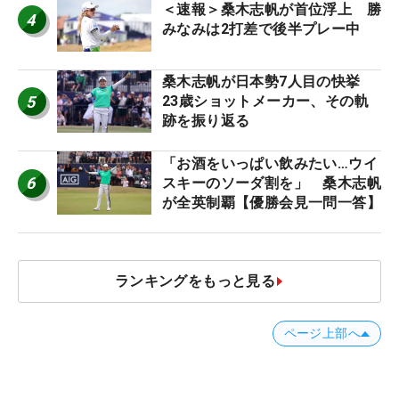
＜速報＞桑木志帆が首位浮上 勝
4
みなみは2打差で後半プレー中
桑木志帆が日本勢7人目の快挙
5
23歳ショットメーカー、その軌
跡を振り返る
「お酒をいっぱい飲みたい…ウイ
6
スキーのソーダ割を」 桑木志帆
が全英制覇【優勝会見一問一答】
ランキングをもっと見る
ページ上部へ