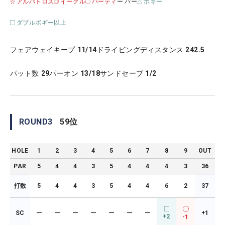
アルバトロス
イーグル
バーティ
ー パー
ボギー
ダブルボギー以上
フェアウェイキープ
11/14
ドライビングディスタンス
242.5
パット数
29
パーオン
13/18
サンドセーブ
1/2
ROUND
3
59
位
HOLE
1
2
3
4
5
6
7
8
9
OUT
PAR
5
4
4
3
5
4
4
4
3
36
打数
5
4
4
3
5
4
4
6
2
37
SC
ー
ー
ー
ー
ー
ー
ー
+1
+2
-1