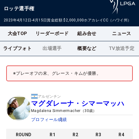
ロッテ選手権
2023年4月12日-4月15日
賞金総額
$2,000,000
ホアカレイCC（ハワイ州）
大会TOP
リーダーボード
組み合せ
ニュース
ライブフォト
出場選手
概要など
TV放送予定
※プレーオフの末、グレース・キムが優勝。
アルゼンチン
マグダレーナ・シマーマッハ
Magdalena Simmermacher
（
30
歳）
プロフィール
成績
ROUND
R
1
R
2
R
3
R
4