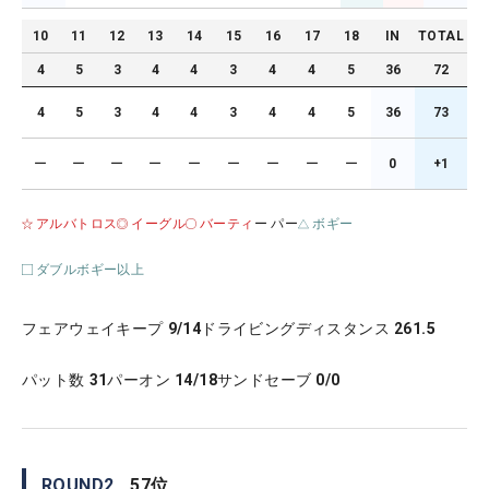
10
11
12
13
14
15
16
17
18
IN
TOTAL
4
5
3
4
4
3
4
4
5
36
72
4
5
3
4
4
3
4
4
5
36
73
ー
ー
ー
ー
ー
ー
ー
ー
ー
0
+1
アルバトロス
イーグル
バーティ
ー パー
ボギー
ダブルボギー以上
フェアウェイキープ
9/14
ドライビングディスタンス
261.5
パット数
31
パーオン
14/18
サンドセーブ
0/0
ROUND
2
57
位