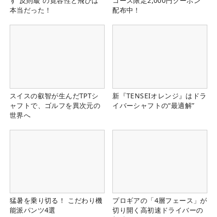
す“反則級”の寛容性と飛びは
コース限定2,000円クーポン
本当だった！
配布中！
スイスの叡智が生んだTPTシ
新『TENSEIオレンジ』はドラ
ャフトで、ゴルフを異次元の
イバーシャフトの“最適解”
世界へ
猛暑を乗り切る！ こだわり機
プロギアの「4層フェース」が
能派パンツ4選
切り開く高初速ドライバーの