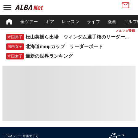
全ツアー
ギア
レッスン
ライフ
漫画
ゴルフ
メルマガ登録
松山英樹ら出場 ウィンダム選手権のリーダーボード
米国男子
北海道meijiカップ リーダーボード
国内女子
最新の世界ランキング
米国女子
LPGAツアー
米国女子