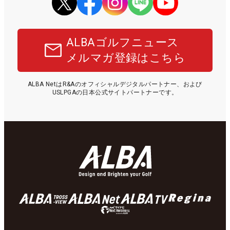
ALBAゴルフニュース
メルマガ登録はこちら
ALBA NetはR&Aのオフィシャルデジタルパートナー、および
USLPGAの日本公式サイトパートナーです。