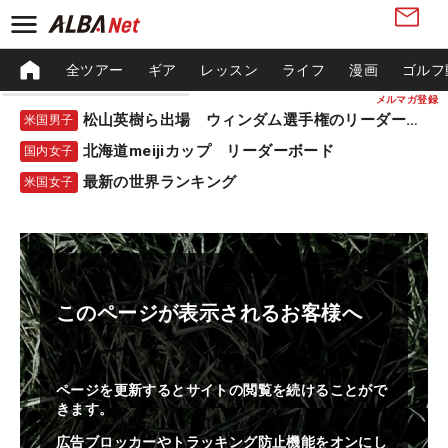
全ツアー
ギア
レッスン
ライフ
漫画
ゴルフ
メルマガ登録
松山英樹ら出場 ウィンダム選手権のリーダーボード
米国男子
北海道meijiカップ リーダーボード
国内女子
最新の世界ランキング
米国女子
このページが表示されるお客様へ
ページを更新するとサイトの閲覧を続けることがで
きます。
広告ブロッカーやトラッキング防止機能をオンにし