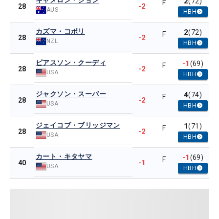
キャメロン・ジョン
2
(72)
F
-2
28
AUS
HBH
カズマ・コボリ
2
(72)
F
-2
28
NZL
HBH
ピアスソン・クーディ
-1
(69)
F
-2
28
USA
HBH
ジャクソン・スーバー
4
(74)
F
-2
28
USA
HBH
ジェイコブ・ブリッジマン
1
(71)
F
-2
28
USA
HBH
カート・キタヤマ
-1
(69)
F
-1
40
USA
HBH