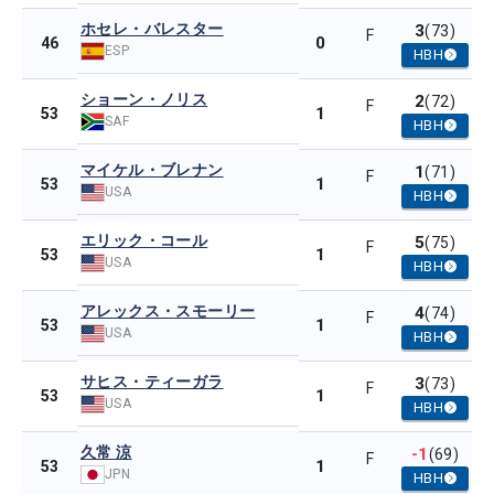
ホセレ・バレスター
3
(73)
F
0
46
ESP
HBH
ショーン・ノリス
2
(72)
F
1
53
SAF
HBH
マイケル・ブレナン
1
(71)
F
1
53
USA
HBH
エリック・コール
5
(75)
F
1
53
USA
HBH
アレックス・スモーリー
4
(74)
F
1
53
USA
HBH
サヒス・ティーガラ
3
(73)
F
1
53
USA
HBH
久常 涼
-1
(69)
F
1
53
JPN
HBH