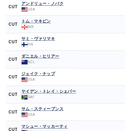
アンドリュー・ノバク
CUT
USA
トム・マキビン
CUT
NIR
サミ・ヴァリマキ
CUT
FIN
ダニエル・ヒリアー
CUT
NZL
ジェイク・ナップ
CUT
USA
ヤイデン・トレイ・シェパー
CUT
SAF
サム・スティーブンス
CUT
USA
マシュー・マッカーティ
CUT