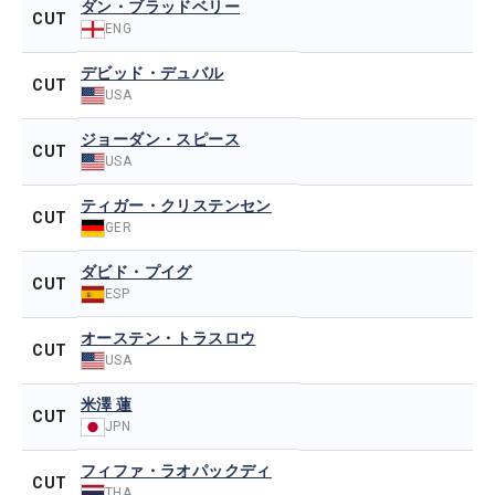
ダン・ブラッドベリー
CUT
ENG
デビッド・デュバル
CUT
USA
ジョーダン・スピース
CUT
USA
ティガー・クリステンセン
CUT
GER
ダビド・プイグ
CUT
ESP
オーステン・トラスロウ
CUT
USA
米澤 蓮
CUT
JPN
フィファ・ラオパックディ
CUT
THA