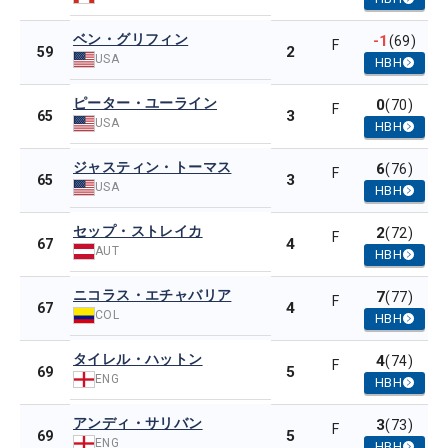
ベン・グリフィン
-1
(69)
F
2
59
USA
HBH
ピーター・ユーライン
0
(70)
F
3
65
USA
HBH
ジャスティン・トーマス
6
(76)
F
3
65
USA
HBH
セップ・ストレイカ
2
(72)
F
4
67
AUT
HBH
ニコラス・エチャバリア
7
(77)
F
4
67
COL
HBH
タイレル・ハットン
4
(74)
F
5
69
ENG
HBH
アンディ・サリバン
3
(73)
F
5
69
ENG
HBH