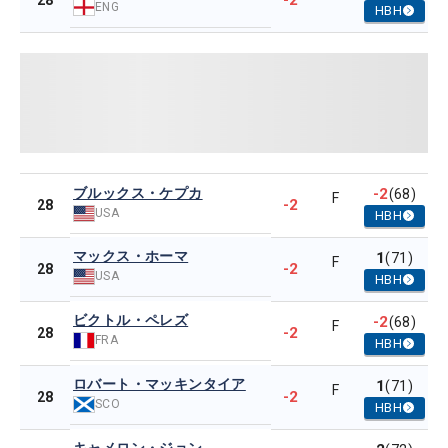
-2
28
ENG
HBH
ブルックス・ケプカ
-2
(68)
F
-2
28
USA
HBH
マックス・ホーマ
1
(71)
F
-2
28
USA
HBH
ビクトル・ペレズ
-2
(68)
F
-2
28
FRA
HBH
ロバート・マッキンタイア
1
(71)
F
-2
28
SCO
HBH