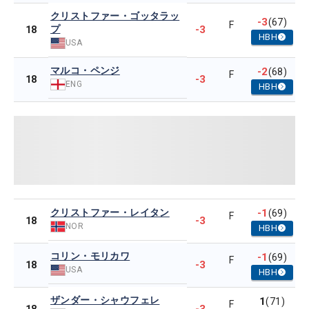
クリストファー・ゴッタラッ
-3
(67)
F
プ
-3
18
HBH
USA
マルコ・ペンジ
-2
(68)
F
-3
18
ENG
HBH
クリストファー・レイタン
-1
(69)
F
-3
18
NOR
HBH
コリン・モリカワ
-1
(69)
F
-3
18
USA
HBH
ザンダー・シャウフェレ
1
(71)
F