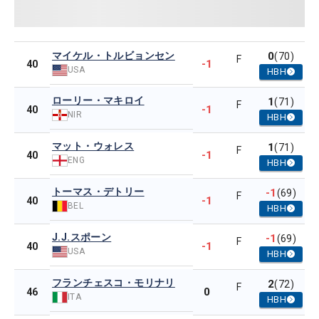
マイケル・トルビョンセン
0
(70)
F
-1
40
USA
HBH
ローリー・マキロイ
1
(71)
F
-1
40
NIR
HBH
マット・ウォレス
1
(71)
F
-1
40
ENG
HBH
トーマス・デトリー
-1
(69)
F
-1
40
BEL
HBH
J.J.スポーン
-1
(69)
F
-1
40
USA
HBH
フランチェスコ・モリナリ
2
(72)
F
0
46
ITA
HBH