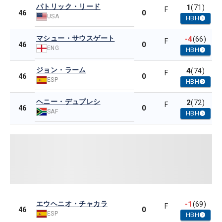
パトリック・リード
1
(71)
F
0
46
USA
HBH
マシュー・サウスゲート
-4
(66)
F
0
46
ENG
HBH
ジョン・ラーム
4
(74)
F
0
46
ESP
HBH
ヘニー・デュプレシ
2
(72)
F
0
46
SAF
HBH
エウヘニオ・チャカラ
-1
(69)
F
0
46
ESP
HBH