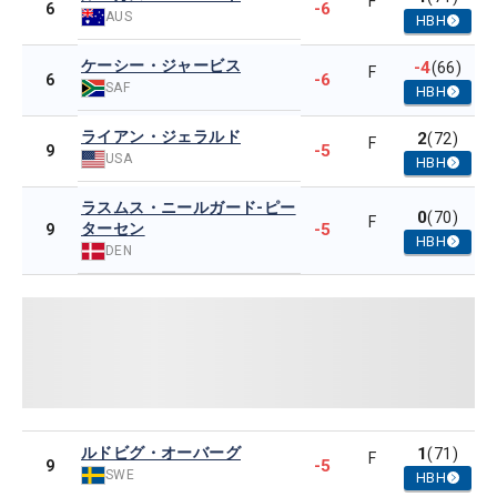
F
-6
6
AUS
HBH
ケーシー・ジャービス
-4
(66)
F
-6
6
SAF
HBH
ライアン・ジェラルド
2
(72)
F
-5
9
USA
HBH
ラスムス・ニールガード-ピー
0
(70)
F
ターセン
-5
9
HBH
DEN
ルドビグ・オーバーグ
1
(71)
F
-5
9
SWE
HBH