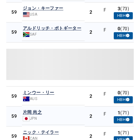
ジョン・キーファー
3
(73)
F
2
59
USA
HBH
アルドリッチ・ポトギーター
0
(70)
F
2
59
SAF
HBH
ミンウー・リー
0
(70)
F
2
59
AUS
HBH
片岡 尚之
1
(71)
F
2
59
JPN
HBH
ニック・テイラー
1
(71)
F
2
59
CAN
HBH