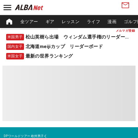
全ツアー
ギア
レッスン
ライフ
漫画
ゴルフ
メルマガ登録
松山英樹ら出場 ウィンダム選手権のリーダーボード
米国男子
北海道meijiカップ リーダーボード
国内女子
最新の世界ランキング
米国女子
DPワールドツアー
欧州男子