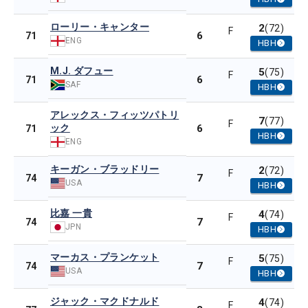
ローリー・キャンター
2
(72)
F
6
71
ENG
HBH
M.J. ダフュー
5
(75)
F
6
71
SAF
HBH
アレックス・フィッツパトリ
7
(77)
F
ック
6
71
HBH
ENG
キーガン・ブラッドリー
2
(72)
F
7
74
USA
HBH
比嘉 一貴
4
(74)
F
7
74
JPN
HBH
マーカス・プランケット
5
(75)
F
7
74
USA
HBH
ジャック・マクドナルド
4
(74)
F