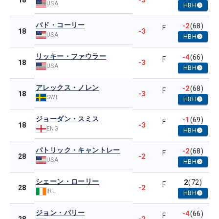
-3
18
USA
HBH
バド・コーリー
-2
(68)
F
-3
18
USA
HBH
リッキー・ファウラー
-4
(66)
F
-3
18
USA
HBH
アレックス・ノレン
-2
(68)
F
-3
18
SWE
HBH
ジョーダン・スミス
-1
(69)
F
-3
18
ENG
HBH
パトリック・キャントレー
-2
(68)
F
-2
28
USA
HBH
シェーン・ローリー
2
(72)
F
-2
28
IRL
HBH
ジョン・パリー
-4
(66)
F