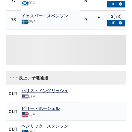
8
77
SCO
HBH
イェスパー・スベンソン
3
(73)
F
9
78
SWE
HBH
- - - 以上、予選通過
ハリス・イングリッシュ
CUT
USA
ビリー・ホーシェル
CUT
USA
ヘンリック・ステンソン
CUT
SWE