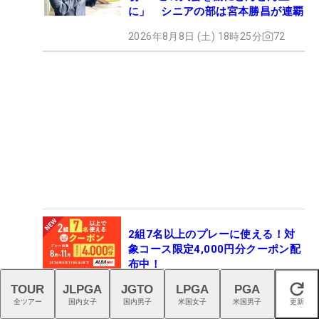
に」 シニアの部は宮本勝昌が連覇
2026年8月8日 (土) 18時25分
72
2組7名以上のプレーに使える！対
象コース限定4,000円分クーポン配
布中！
TOUR
JLPGA
JGTO
LPGA
PGA
2026年8月9日 (日) 06時00分
1
閉じる
全ツアー
国内女子
国内男子
米国女子
米国男子
更新