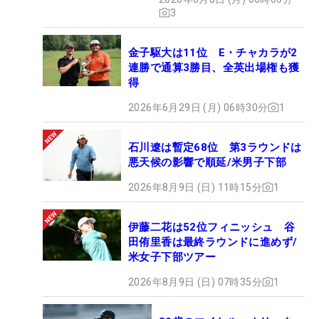
3
金子駆大は11位 E・チャカラが2
連勝で通算3勝目、全英出場権も獲
得
2026年6月29日 (月) 06時30分
1
石川遼は暫定68位 第3ラウンドは
悪天候の影響で順延/米男子下部
2026年8月9日 (日) 11時15分
1
伊藤二花は52位フィニッシュ 谷
田侑里香は最終ラウンドに進めず/
米女子下部ツアー
2026年8月9日 (日) 07時35分
1