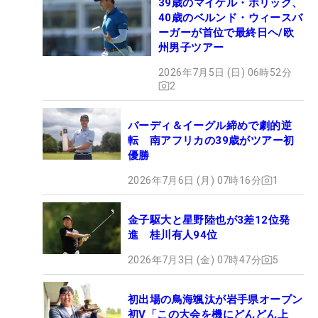
39歳のマイケル・ホリック、
40歳のベルンド・ウィースバ
ーガーが首位で最終日ヘ/欧
州男子ツアー
2026年7月5日 (日) 06時52分
2
バーディ＆イーグル締めで劇的逆
転 南アフリカの39歳がツアー初
優勝
2026年7月6日 (月) 07時16分
1
金子駆大と星野陸也が3差12位発
進 桂川有人94位
2026年7月3日 (金) 07時47分
5
初出場の鳥海颯汰が岩手県オープン
初V「この大会を機にどんどん上