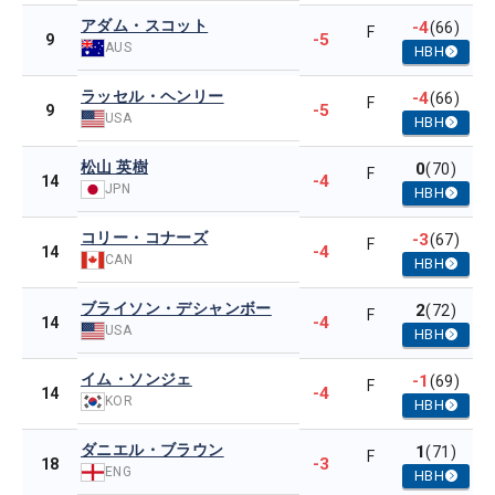
アダム・スコット
-4
(66)
F
-5
9
AUS
HBH
ラッセル・ヘンリー
-4
(66)
F
-5
9
USA
HBH
松山 英樹
0
(70)
F
-4
14
JPN
HBH
コリー・コナーズ
-3
(67)
F
-4
14
CAN
HBH
ブライソン・デシャンボー
2
(72)
F
-4
14
USA
HBH
イム・ソンジェ
-1
(69)
F
-4
14
KOR
HBH
ダニエル・ブラウン
1
(71)
F
-3
18
ENG
HBH