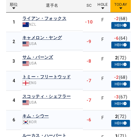
順位
HOLE
TODAY
選手名
SC
ライアン・フォックス
-2
(68)
F
-10
1
NZL
HBH
キャメロン・ヤング
-6
(64)
F
-9
2
USA
HBH
サム・バーンズ
2
(72)
F
-8
3
USA
HBH
トミー・フリートウッド
-2
(68)
F
-7
4
ENG
HBH
スコッティ・シェフラー
-3
(67)
F
-7
4
USA
HBH
キム・シウー
2
(72)
F
-6
6
KOR
HBH
ルーカス・ハーバート
1
(71)