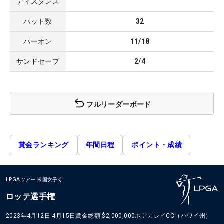
ディスタンス
パット数
32
パーオン
11/18
サンドセーブ
2/4
フルリーダーボード
賞金ランキング
年間日程
ポイント・成績
LPGAツアー
米国女子
ロッテ選手権
2023年4月12日-4月15日
賞金総額
$2,000,000
ホアカレイCC（ハワイ州）