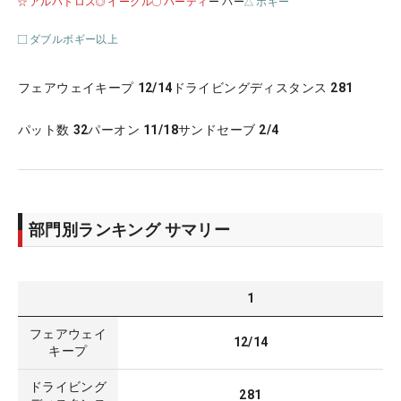
アルバトロス
イーグル
バーティ
ー パー
ボギー
ダブルボギー以上
フェアウェイキープ
12/14
ドライビングディスタンス
281
パット数
32
パーオン
11/18
サンドセーブ
2/4
部門別ランキング サマリー
1
フェアウェイ
12/14
キープ
ドライビング
281