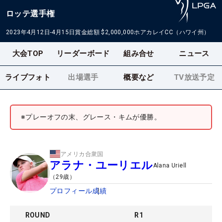
ロッテ選手権
2023年4月12日-4月15日
賞金総額
$2,000,000
ホアカレイCC（ハワイ州）
大会TOP
リーダーボード
組み合せ
ニュース
ライブフォト
出場選手
概要など
TV放送予定
※プレーオフの末、グレース・キムが優勝。
アメリカ合衆国
アラナ・ユーリエル
Alana Uriell
（
29
歳）
プロフィール
成績
ROUND
R
1