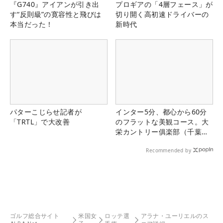
『G740』アイアンが引き出
プロギアの「4層フェース」が
す“反則級”の寛容性と飛びは
切り開く高初速ドライバーの
本当だった！
新時代
パターこじらせ記者が
インター5分、都心から60分
「TRTL」で大改善
のフラットな美観コース。大
栄カントリー俱楽部（千葉
県）
Recommended by
ゴルフ総合サイト
米国女
ロッテ選
アラナ・ユーリエルのス