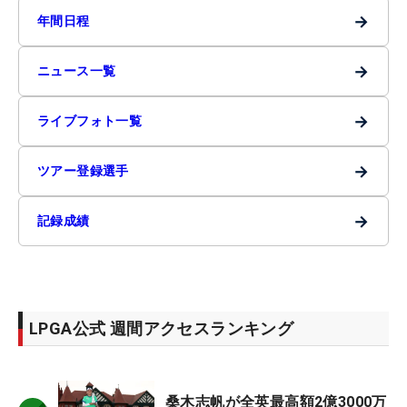
→
年間日程
→
ニュース一覧
→
ライブフォト一覧
→
ツアー登録選手
→
記録成績
LPGA公式 週間アクセスランキング
桑木志帆が全英最高額2億3000万