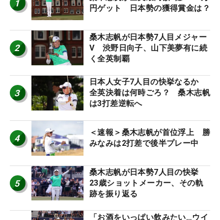
1
円ゲット 日本勢の獲得賞金は？
桑木志帆が日本勢7人目メジャー
2
V 渋野日向子、山下美夢有に続
く全英制覇
日本人女子7人目の快挙なるか
3
全英決着は何時ごろ？ 桑木志帆
は3打差逆転へ
＜速報＞桑木志帆が首位浮上 勝
4
みなみは2打差で後半プレー中
桑木志帆が日本勢7人目の快挙
5
23歳ショットメーカー、その軌
跡を振り返る
「お酒をいっぱい飲みたい…ウイ