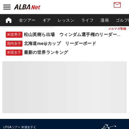
全ツアー
ギア
レッスン
ライフ
漫画
ゴルフ
メルマガ登録
松山英樹ら出場 ウィンダム選手権のリーダーボード
米国男子
北海道meijiカップ リーダーボード
国内女子
最新の世界ランキング
米国女子
LPGAツアー
米国女子