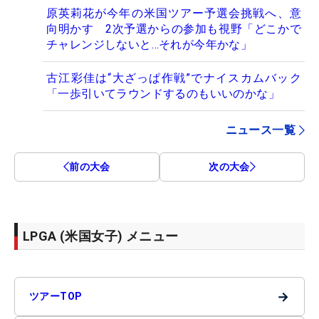
原英莉花が今年の米国ツアー予選会挑戦へ、意
向明かす 2次予選からの参加も視野「どこかで
チャレンジしないと…それが今年かな」
古江彩佳は“大ざっぱ作戦”でナイスカムバック
「一歩引いてラウンドするのもいいのかな」
ニュース一覧
前の大会
次の大会
LPGA (米国女子) メニュー
→
ツアーTOP