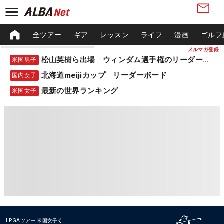
全ツアー
ギア
レッスン
ライフ
漫画
ゴルフ
メルマガ登録
松山英樹ら出場 ウィンダム選手権のリーダーボード
米国男子
北海道meijiカップ リーダーボード
国内女子
最新の世界ランキング
米国女子
LPGAツアー
米国女子