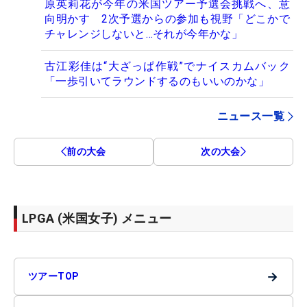
原英莉花が今年の米国ツアー予選会挑戦へ、意
向明かす 2次予選からの参加も視野「どこかで
チャレンジしないと…それが今年かな」
古江彩佳は“大ざっぱ作戦”でナイスカムバック
「一歩引いてラウンドするのもいいのかな」
ニュース一覧
前の大会
次の大会
LPGA (米国女子) メニュー
→
ツアーTOP