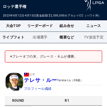
ロッテ選手権
2023年4月12日-4月15日
賞金総額
$2,000,000
ホアカレイCC（ハワイ州）
大会TOP
リーダーボード
組み合せ
ニュース
ライブフォト
出場選手
概要など
TV放送予定
※プレーオフの末、グレース・キムが優勝。
台湾
テレサ・ルー
Teresa Lu
（
38
歳）
プロフィール
成績
ROUND
R
1