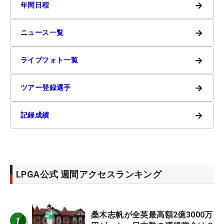
→
年間日程
→
ニュース一覧
→
ライブフォト一覧
→
ツアー登録選手
→
記録成績
LPGA公式 週間アクセスランキング
桑木志帆が全英最高額2億3000万
1