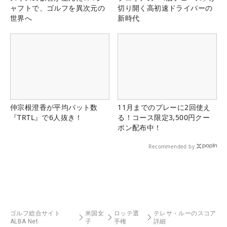
ャフトで、ゴルフを異次元の
切り開く高初速ドライバーの
世界へ
新時代
仲宗根澄香が平均パット数
11月までのプレーに2回使え
『TRTL』で6人抜き！
る！コース限定3,500円クー
ポン配布中！
Recommended by
ゴルフ総合サイト
米国女
ロッテ選
テレサ・ルーのスコア
ALBA Net
子
手権
詳細