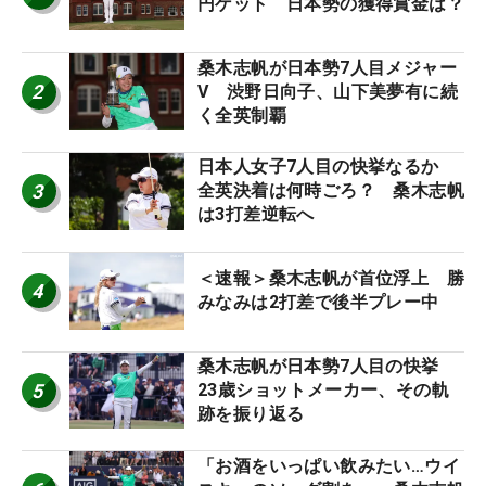
円ゲット 日本勢の獲得賞金は？
桑木志帆が日本勢7人目メジャー
2
V 渋野日向子、山下美夢有に続
く全英制覇
日本人女子7人目の快挙なるか
3
全英決着は何時ごろ？ 桑木志帆
は3打差逆転へ
＜速報＞桑木志帆が首位浮上 勝
4
みなみは2打差で後半プレー中
桑木志帆が日本勢7人目の快挙
5
23歳ショットメーカー、その軌
跡を振り返る
「お酒をいっぱい飲みたい…ウイ