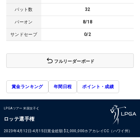
パット数
32
パーオン
8/18
サンドセーブ
0/2
フルリーダーボード
賞金ランキング
年間日程
ポイント・成績
LPGAツアー
米国女子
ロッテ選手権
2023年4月12日-4月15日
賞金総額
$2,000,000
ホアカレイCC（ハワイ州）