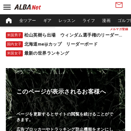
全ツアー
ギア
レッスン
ライフ
漫画
ゴルフ
メルマガ登録
松山英樹ら出場 ウィンダム選手権のリーダーボード
米国男子
北海道meijiカップ リーダーボード
国内女子
最新の世界ランキング
米国女子
このページが表示されるお客様へ
ページを更新するとサイトの閲覧を続けることがで
きます。
広告ブロッカーやトラッキング防止機能をオンにし