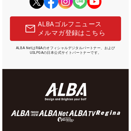
ALBAゴルフニュース
メルマガ登録はこちら
ALBA NetはR&Aのオフィシャルデジタルパートナー、および
USLPGAの日本公式サイトパートナーです。