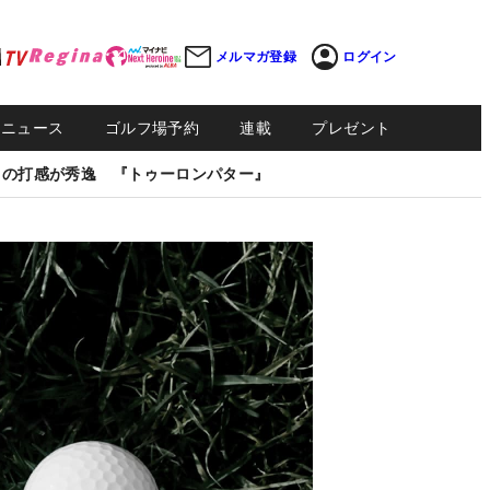
メルマガ登録
ログイン
Sニュース
ゴルフ場予約
連載
プレゼント
しの打感が秀逸 『トゥーロンパター』