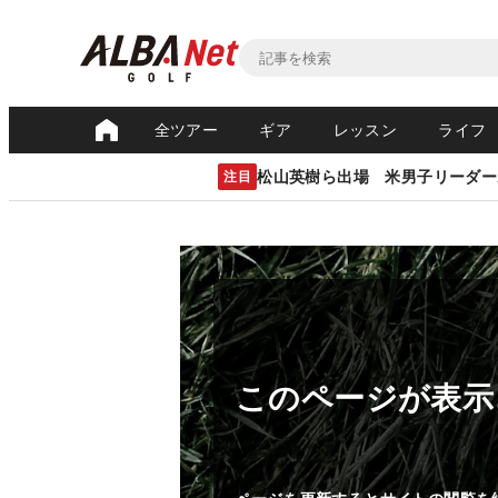
全ツアー
ギア
レッスン
ライフ
松山英樹ら出場 米男子リーダー
注目
このページが表示