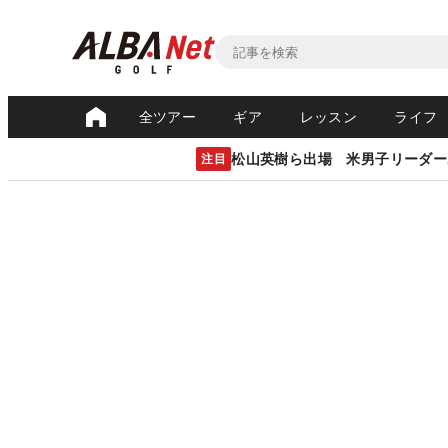
全ツアー
ギア
レッスン
ライフ
松山英樹ら出場 米男子リーダー
注目