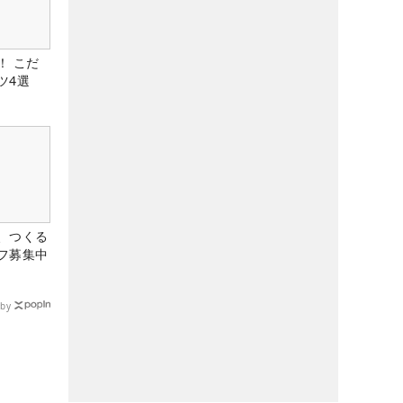
！ こだ
ツ4選
、つくる
フ募集中
by