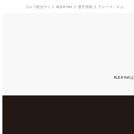
ゴルフ総合サイト ALBA Net
選手情報
グレース・キム
ALBA N