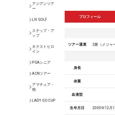
アジアンツア
ー
プロフィール
LIV GOLF
ステップ・ア
ップ
ツアー通算
2勝（メジャ
ネクストヒロ
イン
PGAシニア
身長
ACNツアー
体重
アマチュア・
他
血液型
LADY GO CUP
生年月日
2000年12月