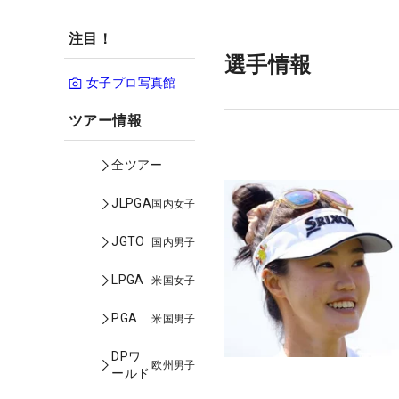
注目！
選手情報
女子プロ写真館
ツアー情報
全ツアー
JLPGA
国内女子
JGTO
国内男子
LPGA
米国女子
PGA
米国男子
DPワ
欧州男子
ールド