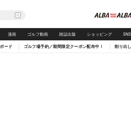
漫画
ゴルフ動画
雑誌出版
ショッピング
SN
ボード
ゴルフ場予約／期間限定クーポン配布中！
削り出