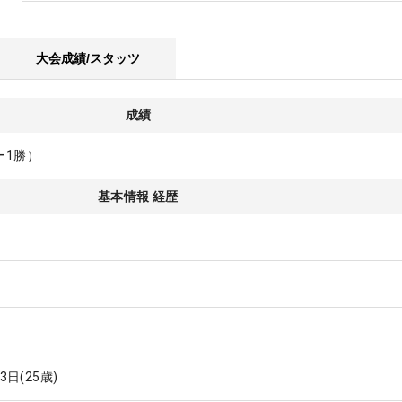
大会成績/スタッツ
成績
ー1勝）
基本情報 経歴
13日
(25歳)