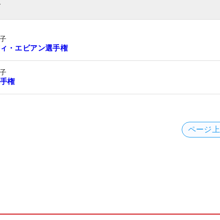
ト
子
ィ・エビアン選手権
子
手権
ページ