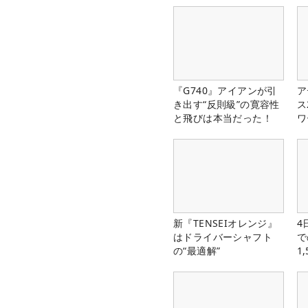
『G740』アイアンが引
ア
き出す“反則級”の寛容性
ス
と飛びは本当だった！
ワ
新『TENSEIオレンジ』
4
はドライバーシャフト
で
の“最適解”
1
中