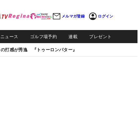
メルマガ登録
ログイン
Sニュース
ゴルフ場予約
連載
プレゼント
しの打感が秀逸 『トゥーロンパター』