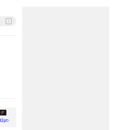
ング
42pt