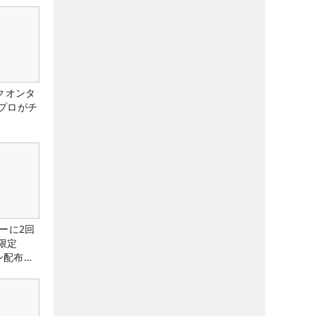
クオンタ
プロがチ
ーに2回
限定
ン配布