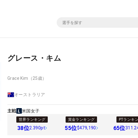
グレース・キム
Grace Kim
（25歳）
オーストラリア
主戦
米国女子
世界ランキング
賞金ランキング
PTランキ
38
位
55
位
65
位
2.390pt
$479,190
311.2