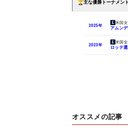
主な優勝トーナメン
米国女
2025
年
アムンデ
米国女
2023
年
ロッテ選
オススメの記事