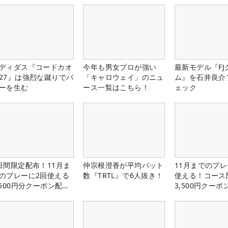
ディダス『コードカオ
今年も男女プロが強い
最新モデル『FJ
27』は強烈な蹴りでパ
「キャロウェイ」のニュ
ム』を石井良介
ーを生む
ース一覧はこちら！
ェック
日間限定配布！11月ま
仲宗根澄香が平均パット
11月までのプレ
のプレーに2回使える
数『TRTL』で6人抜き！
使える！コース
,500円分クーポン配布
3,500円クーポ
！
中！