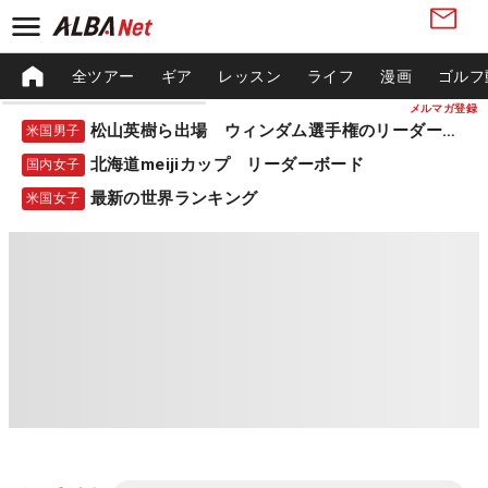
全ツアー
ギア
レッスン
ライフ
漫画
ゴルフ
メルマガ登録
松山英樹ら出場 ウィンダム選手権のリーダーボード
米国男子
北海道meijiカップ リーダーボード
国内女子
最新の世界ランキング
米国女子