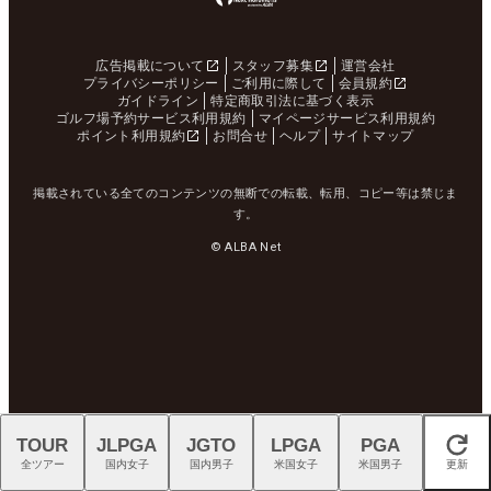
広告掲載について
スタッフ募集
運営会社
プライバシーポリシー
ご利用に際して
会員規約
ガイドライン
特定商取引法に基づく表示
ゴルフ場予約サービス利用規約
マイページサービス利用規約
ポイント利用規約
お問合せ
ヘルプ
サイトマップ
掲載されている全てのコンテンツの無断での転載、転用、コピー等は禁じま
す。
© ALBA Net
TOUR
JLPGA
JGTO
LPGA
PGA
閉じる
全ツアー
国内女子
国内男子
米国女子
米国男子
更新