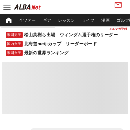
全ツアー
ギア
レッスン
ライフ
漫画
ゴルフ
メルマガ登録
松山英樹ら出場 ウィンダム選手権のリーダーボード
米国男子
北海道meijiカップ リーダーボード
国内女子
最新の世界ランキング
米国女子