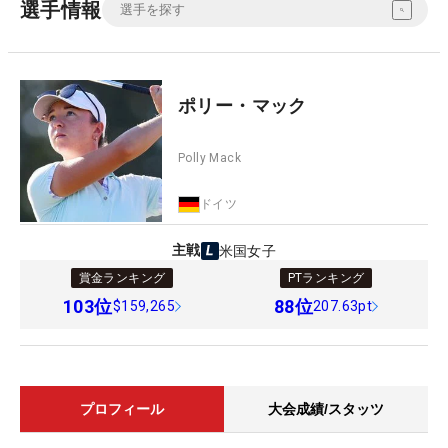
選手情報
ポリー・マック
Polly Mack
ドイツ
主戦
米国女子
賞金ランキング
PTランキング
103
位
88
位
$159,265
207.63pt
プロフィール
大会成績/スタッツ