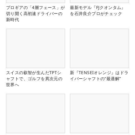
プロギアの「4層フェース」が
最新モデル『FJクオンタム』
切り開く高初速ドライバーの
を石井良介プロがチェック
新時代
スイスの叡智が生んだTPTシ
新『TENSEIオレンジ』はドラ
ャフトで、ゴルフを異次元の
イバーシャフトの“最適解”
世界へ