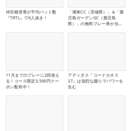
仲宗根澄香が平均パット数
「潮来CC（茨城県）」＆「鹿
『TRTL』で6人抜き！
児島ガーデンGC（鹿児島
県）」の無料プレー券が当た
る！！
11月までのプレーに2回使え
アディダス『コードカオス
る！コース限定3,500円クー
27』は強烈な蹴りでパワーを
ポン配布中！
生む