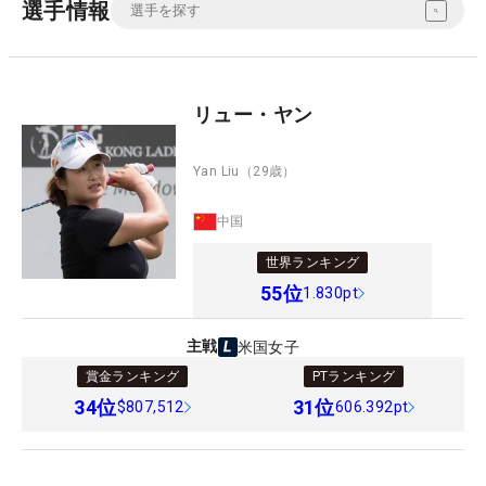
選手情報
リュー・ヤン
Yan Liu
（29歳）
中国
世界ランキング
55
位
1.830pt
主戦
米国女子
賞金ランキング
PTランキング
34
位
31
位
$807,512
606.392pt