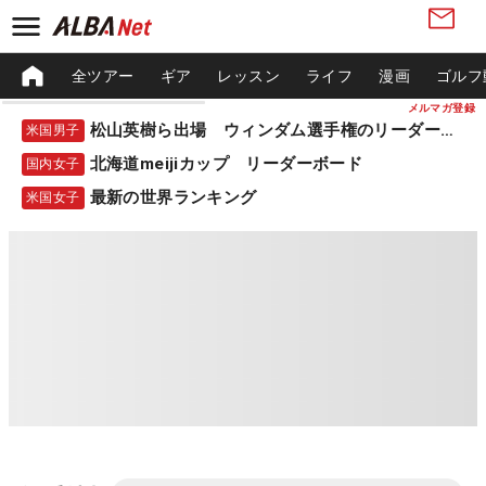
全ツアー
ギア
レッスン
ライフ
漫画
ゴルフ
メルマガ登録
松山英樹ら出場 ウィンダム選手権のリーダーボード
米国男子
北海道meijiカップ リーダーボード
国内女子
最新の世界ランキング
米国女子