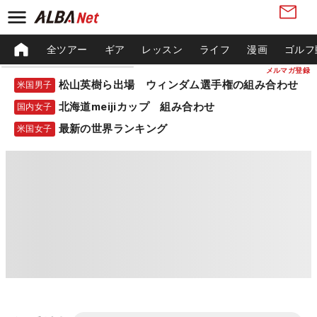
全ツアー
ギア
レッスン
ライフ
漫画
ゴルフ
メルマガ登録
松山英樹ら出場 ウィンダム選手権の組み合わせ
米国男子
北海道meijiカップ 組み合わせ
国内女子
最新の世界ランキング
米国女子