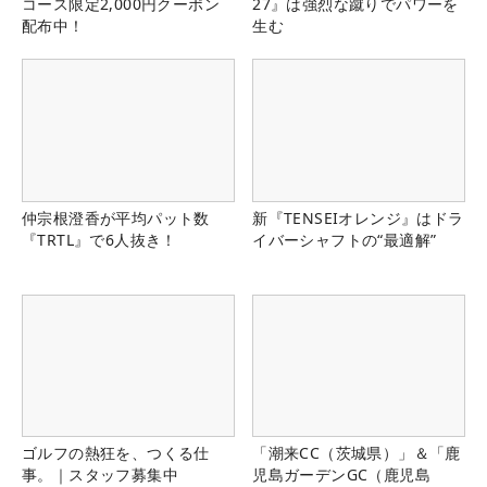
コース限定2,000円クーポン
27』は強烈な蹴りでパワーを
配布中！
生む
仲宗根澄香が平均パット数
新『TENSEIオレンジ』はドラ
『TRTL』で6人抜き！
イバーシャフトの“最適解”
ゴルフの熱狂を、つくる仕
「潮来CC（茨城県）」＆「鹿
事。｜スタッフ募集中
児島ガーデンGC（鹿児島