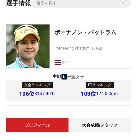
選手情報
ポーナノン・パットラム
Pornanong Phatlum
（36歳）
タイ
主戦
米国女子
賞金ランキング
PTランキング
106
位
103
位
$137,401
124.065pt
プロフィール
大会成績/スタッツ