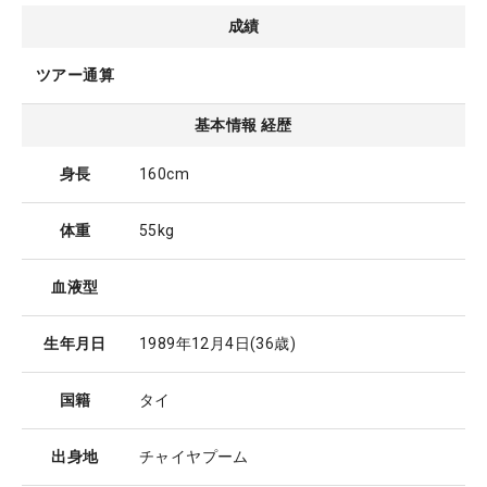
成績
ツアー通算
基本情報 経歴
身長
160cm
体重
55kg
血液型
生年月日
1989年12月4日
(36歳)
国籍
タイ
出身地
チャイヤプーム