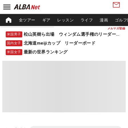
全ツアー
ギア
レッスン
ライフ
漫画
ゴルフ
メルマガ登録
松山英樹ら出場 ウィンダム選手権のリーダーボード
米国男子
北海道meijiカップ リーダーボード
国内女子
最新の世界ランキング
米国女子