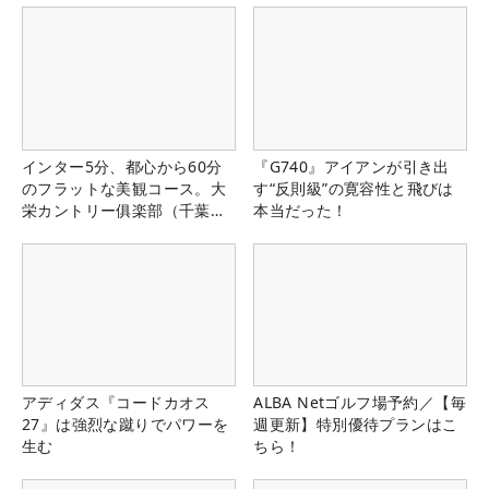
インター5分、都心から60分
『G740』アイアンが引き出
のフラットな美観コース。大
す“反則級”の寛容性と飛びは
栄カントリー俱楽部（千葉
本当だった！
県）
アディダス『コードカオス
ALBA Netゴルフ場予約／【毎
27』は強烈な蹴りでパワーを
週更新】特別優待プランはこ
生む
ちら！