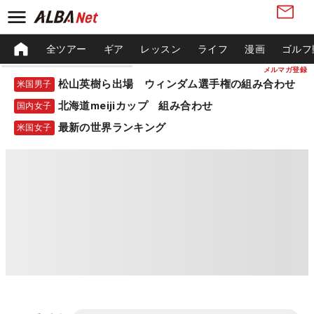
全ツアー
ギア
レッスン
ライフ
漫画
ゴルフ
メルマガ登録
松山英樹ら出場 ウィンダム選手権の組み合わせ
米国男子
北海道meijiカップ 組み合わせ
国内女子
最新の世界ランキング
米国女子