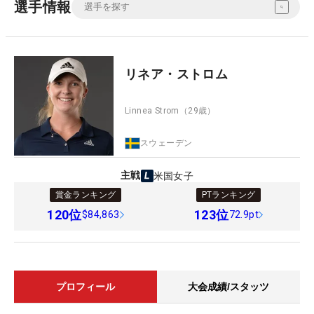
選手情報
リネア・ストロム
Linnea Strom
（29歳）
スウェーデン
主戦
米国女子
賞金ランキング
PTランキング
120
位
123
位
$84,863
72.9pt
プロフィール
大会成績/スタッツ