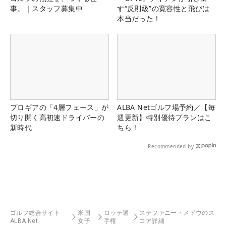
事。｜スタッフ募集中
す“反則級”の寛容性と飛びは
本当だった！
プロギアの「4層フェース」が
ALBA Netゴルフ場予約／【毎
切り開く高初速ドライバーの
週更新】特別優待プランはこ
新時代
ちら！
Recommended by
ゴルフ総合サイト
米国
ロッテ選
ステファニー・メドウのス
ALBA Net
女子
手権
コア詳細