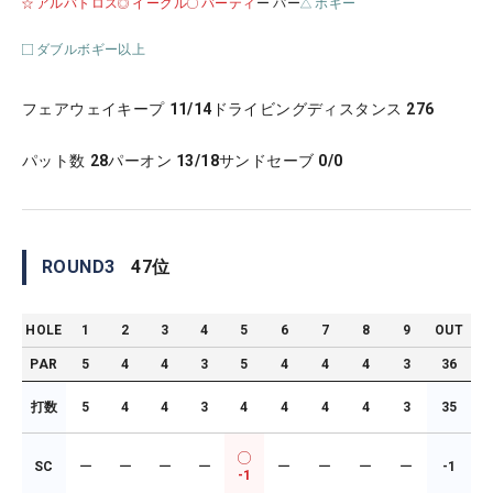
アルバトロス
イーグル
バーティ
ー パー
ボギー
ダブルボギー以上
フェアウェイキープ
11/14
ドライビングディスタンス
276
パット数
28
パーオン
13/18
サンドセーブ
0/0
ROUND
3
47
位
HOLE
1
2
3
4
5
6
7
8
9
OUT
PAR
5
4
4
3
5
4
4
4
3
36
打数
5
4
4
3
4
4
4
4
3
35
SC
ー
ー
ー
ー
ー
ー
ー
ー
-1
-1