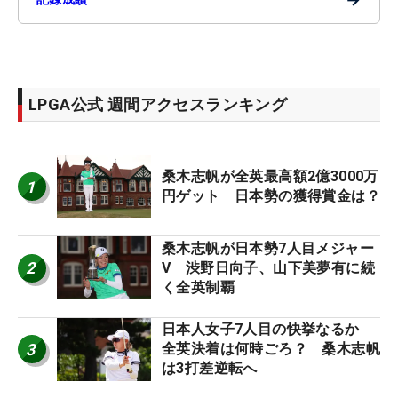
LPGA公式 週間アクセスランキング
桑木志帆が全英最高額2億3000万
1
円ゲット 日本勢の獲得賞金は？
桑木志帆が日本勢7人目メジャー
2
V 渋野日向子、山下美夢有に続
く全英制覇
日本人女子7人目の快挙なるか
3
全英決着は何時ごろ？ 桑木志帆
は3打差逆転へ