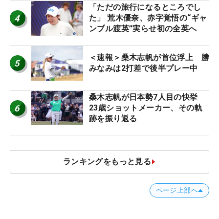
「ただの旅行になるところでし
4
た」 荒木優奈、赤字覚悟の“ギャ
ンブル渡英”実らせ初の全英へ
＜速報＞桑木志帆が首位浮上 勝
5
みなみは2打差で後半プレー中
桑木志帆が日本勢7人目の快挙
6
23歳ショットメーカー、その軌
跡を振り返る
ランキングをもっと見る
ページ上部へ