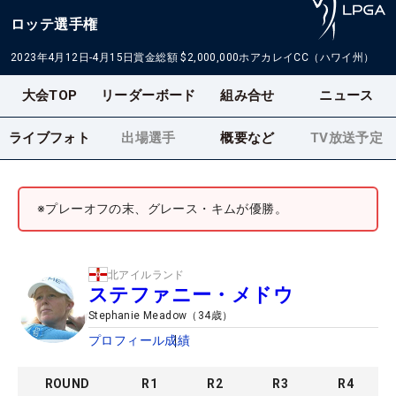
ロッテ選手権
2023年4月12日-4月15日
賞金総額
$2,000,000
ホアカレイCC（ハワイ州）
大会TOP
リーダーボード
組み合せ
ニュース
ライブフォト
出場選手
概要など
TV放送予定
※プレーオフの末、グレース・キムが優勝。
北アイルランド
ステファニー・メドウ
Stephanie Meadow
（
34
歳）
プロフィール
成績
ROUND
R
1
R
2
R
3
R
4