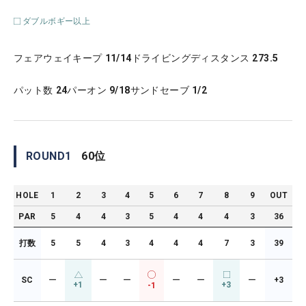
ダブルボギー以上
フェアウェイキープ
11/14
ドライビングディスタンス
273.5
パット数
24
パーオン
9/18
サンドセーブ
1/2
ROUND
1
60
位
HOLE
1
2
3
4
5
6
7
8
9
OUT
PAR
5
4
4
3
5
4
4
4
3
36
打数
5
5
4
3
4
4
4
7
3
39
SC
ー
ー
ー
ー
ー
ー
+3
+1
+3
-1