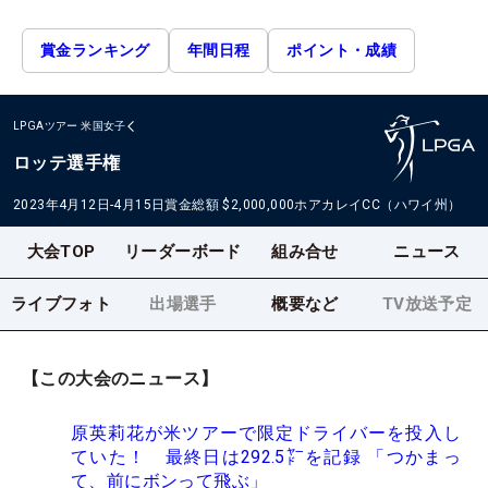
賞金ランキング
年間日程
ポイント・成績
LPGAツアー
米国女子
ロッテ選手権
2023年4月12日-4月15日
賞金総額
$2,000,000
ホアカレイCC（ハワイ州）
大会TOP
リーダーボード
組み合せ
ニュース
ライブフォト
出場選手
概要など
TV放送予定
【この大会のニュース】
原英莉花が米ツアーで限定ドライバーを投入し
ていた！ 最終日は292.5㍎を記録 「つかまっ
て、前にボンって飛ぶ」