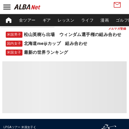
全ツアー
ギア
レッスン
ライフ
漫画
ゴルフ
メルマガ登録
松山英樹ら出場 ウィンダム選手権の組み合わせ
米国男子
北海道meijiカップ 組み合わせ
国内女子
最新の世界ランキング
米国女子
LPGAツアー
米国女子