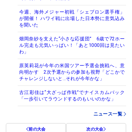
今週、海外メジャー初戦「シェブロン選手権」
が開催！ ハワイ戦に出場した日本勢に意気込み
を聞いた
畑岡奈紗を支えた“小さな応援団” 6歳で72ホー
ル完走も元気いっぱい！「あと1000回は見たい
わ」
原英莉花が今年の米国ツアー予選会挑戦へ、意
向明かす 2次予選からの参加も視野「どこかで
チャレンジしないと…それが今年かな」
古江彩佳は“大ざっぱ作戦”でナイスカムバック
「一歩引いてラウンドするのもいいのかな」
ニュース一覧
前の大会
次の大会