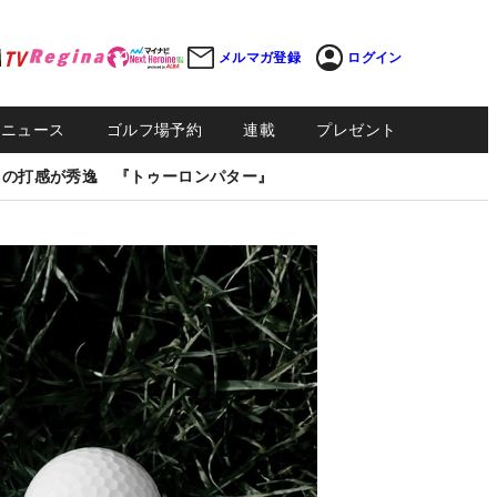
メルマガ登録
ログイン
Sニュース
ゴルフ場予約
連載
プレゼント
しの打感が秀逸 『トゥーロンパター』