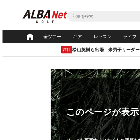
全ツアー
ギア
レッスン
ライフ
松山英樹ら出場 米男子リーダー
注目
このページが表示