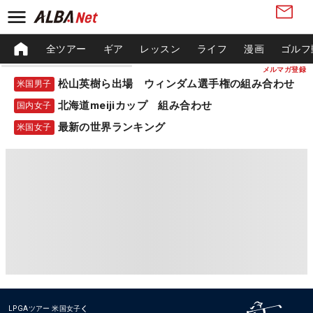
全ツアー
ギア
レッスン
ライフ
漫画
ゴルフ
メルマガ登録
松山英樹ら出場 ウィンダム選手権の組み合わせ
米国男子
北海道meijiカップ 組み合わせ
国内女子
最新の世界ランキング
米国女子
LPGAツアー
米国女子