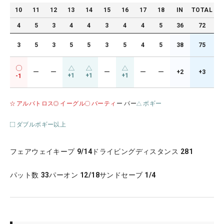
10
11
12
13
14
15
16
17
18
IN
TOTAL
4
5
3
4
4
3
4
4
5
36
72
3
5
3
5
5
3
5
4
5
38
75
ー
ー
ー
ー
ー
+2
+3
+1
+1
+1
-1
アルバトロス
イーグル
バーティ
ー パー
ボギー
ダブルボギー以上
フェアウェイキープ
9/14
ドライビングディスタンス
281
パット数
33
パーオン
12/18
サンドセーブ
1/4