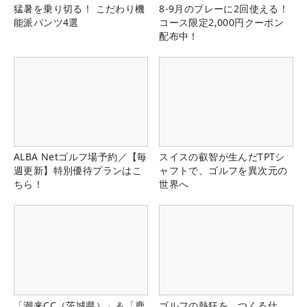
猛暑を乗り切る！ こだわり機
8-9月のプレーに2回使える！
能派パンツ4選
コース限定2,000円クーポン
配布中！
ALBA Netゴルフ場予約／【毎
スイスの叡智が生んだTPTシ
週更新】特別優待プランはこ
ャフトで、ゴルフを異次元の
ちら！
世界へ
「潮来CC（茨城県）」＆「鹿
ゴルフの熱狂を、つくる仕