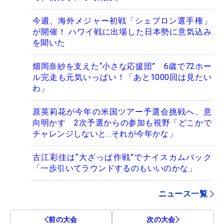
今週、海外メジャー初戦「シェブロン選手権」
が開催！ ハワイ戦に出場した日本勢に意気込み
を聞いた
畑岡奈紗を支えた“小さな応援団” 6歳で72ホー
ル完走も元気いっぱい！「あと1000回は見たい
わ」
原英莉花が今年の米国ツアー予選会挑戦へ、意
向明かす 2次予選からの参加も視野「どこかで
チャレンジしないと…それが今年かな」
古江彩佳は“大ざっぱ作戦”でナイスカムバック
「一歩引いてラウンドするのもいいのかな」
ニュース一覧
前の大会
次の大会