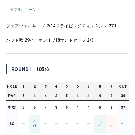
ダブルボギー以上
フェアウェイキープ
7/14
ドライビングディスタンス
271
パット数
29
パーオン
11/18
サンドセーブ
2/3
ROUND
1
105
位
HOLE
1
2
3
4
5
6
7
8
9
OUT
PAR
5
4
4
3
5
4
4
4
3
36
打数
5
5
4
3
5
4
4
5
2
37
SC
ー
ー
ー
ー
ー
ー
+1
+1
+1
-1