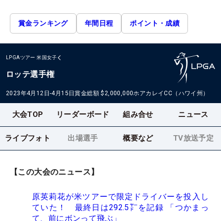
賞金ランキング
年間日程
ポイント・成績
LPGAツアー
米国女子
ロッテ選手権
2023年4月12日-4月15日
賞金総額
$2,000,000
ホアカレイCC（ハワイ州）
大会TOP
リーダーボード
組み合せ
ニュース
ライブフォト
出場選手
概要など
TV放送予定
【この大会のニュース】
原英莉花が米ツアーで限定ドライバーを投入し
ていた！ 最終日は292.5㍎を記録 「つかまっ
て、前にボンって飛ぶ」