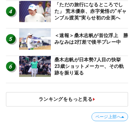
「ただの旅行になるところでし
4
た」 荒木優奈、赤字覚悟の“ギャ
ンブル渡英”実らせ初の全英へ
＜速報＞桑木志帆が首位浮上 勝
5
みなみは2打差で後半プレー中
桑木志帆が日本勢7人目の快挙
6
23歳ショットメーカー、その軌
跡を振り返る
ランキングをもっと見る
ページ上部へ