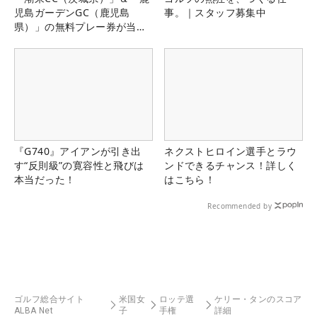
児島ガーデンGC（鹿児島
事。｜スタッフ募集中
県）」の無料プレー券が当た
る！！
『G740』アイアンが引き出
ネクストヒロイン選手とラウ
す“反則級”の寛容性と飛びは
ンドできるチャンス！詳しく
本当だった！
はこちら！
Recommended by
ゴルフ総合サイト
米国女
ロッテ選
ケリー・タンのスコア
ALBA Net
子
手権
詳細