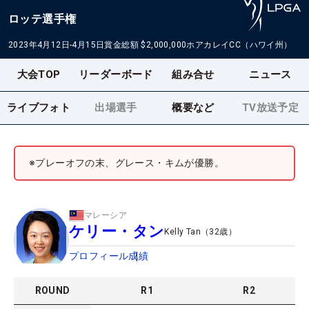
ロッテ選手権
2023年4月12日-4月15日
賞金総額
$2,000,000
ホアカレイCC（ハワイ州）
大会TOP
リーダーボード
組み合せ
ニュース
ライブフォト
出場選手
概要など
TV放送予定
※プレーオフの末、グレース・キムが優勝。
マレーシア
ケリー・タン
Kelly Tan
（
32
歳）
プロフィール
成績
ROUND
R
1
R
2