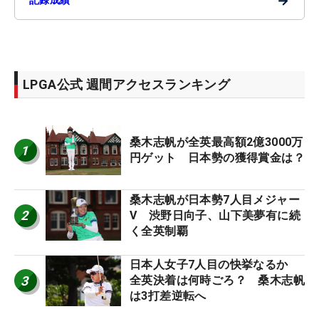
→
LPGA公式 週間アクセスランキング
桑木志帆が全英最高額2億3000万
1
円ゲット 日本勢の獲得賞金は？
桑木志帆が日本勢7人目メジャー
2
V 渋野日向子、山下美夢有に続
く全英制覇
日本人女子7人目の快挙なるか
3
全英決着は何時ごろ？ 桑木志帆
は3打差逆転へ