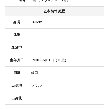
ツアー通算
7勝（うちメジャー1勝）
基本情報 経歴
身長
160cm
体重
血液型
生年月日
1988年6月13日
(38歳)
国籍
韓国
出身地
ソウル
出身校