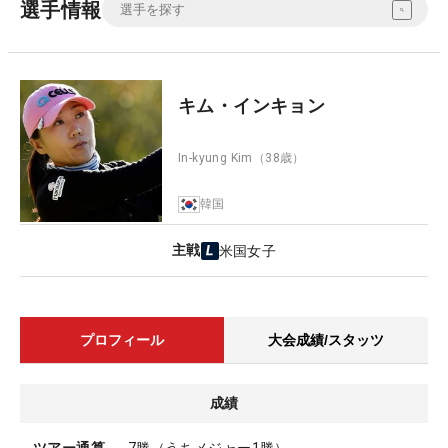
選手情報
キム・インキョン
In-kyung Kim
（38歳）
韓国
主戦
米国女子
プロフィール
大会成績/スタッツ
成績