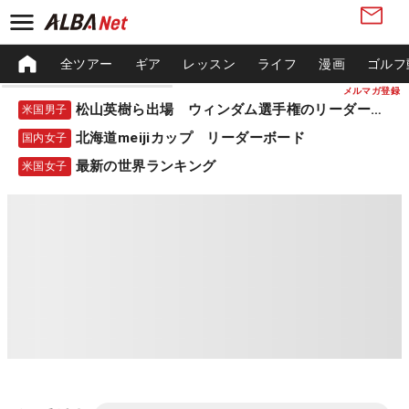
全ツアー
ギア
レッスン
ライフ
漫画
ゴルフ
メルマガ登録
松山英樹ら出場 ウィンダム選手権のリーダーボード
米国男子
北海道meijiカップ リーダーボード
国内女子
最新の世界ランキング
米国女子