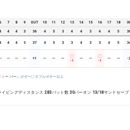
6
7
8
9
OUT
10
11
12
13
14
15
16
17
18
I
4
4
4
3
36
4
5
3
4
4
3
4
4
5
3
4
4
4
3
37
4
5
3
3
4
3
3
4
5
3
ー
ー
ー
ー
+1
ー
ー
ー
ー
ー
ー
ー
-
-1
-1
ティ
ー パー
ボギー
ダブルボギー以上
ライビングディスタンス
283
パット数
30
パーオン
13/18
サンドセーブ