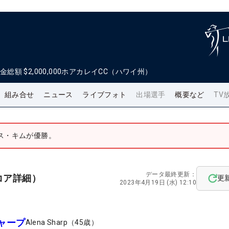
金総額
$2,000,000
ホアカレイCC（ハワイ州）
組み合せ
ニュース
ライブフォト
出場選手
概要など
TV
ス・キムが優勝。
データ最終更新：
コア詳細）
更
2023年4月19日 (水) 12:10
ャープ
Alena Sharp
（
45
歳）