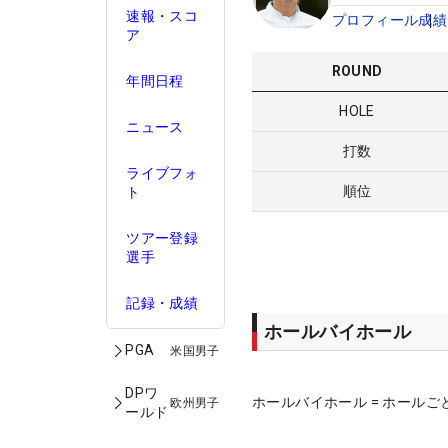
速報・スコ
プロフィール
成績
ア
ROUND
年間日程
HOLE
ニュース
打数
ライブフォ
順位
ト
ツアー登録
選手
記録・成績
ホールバイホール
PGA
米国男子
DPワ
ホールバイホール = ホールご
欧州男子
ールド