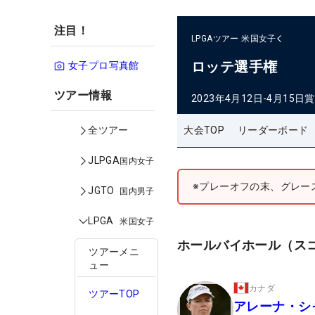
注目！
LPGAツアー
米国女子
ロッテ選手権
女子プロ写真館
ツアー情報
2023年4月12日-4月15日
賞
大会TOP
リーダーボード
全ツアー
JLPGA
国内女子
※プレーオフの末、グレー
JGTO
国内男子
LPGA
米国女子
ホールバイホール（ス
ツアーメニ
ュー
カナダ
ツアーTOP
アレーナ・シ