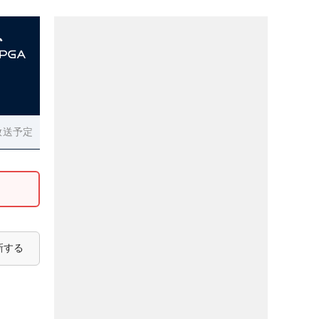
放送予定
新する