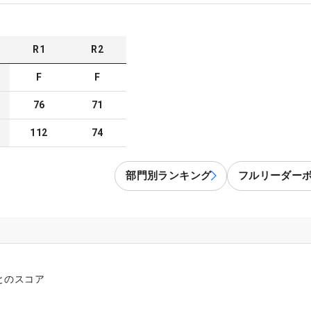
R
1
R
2
F
F
76
71
112
74
部門別ランキング
フルリーダー
とのスコア