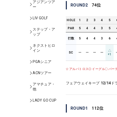
アジアンツア
ROUND
2
74
位
ー
LIV GOLF
HOLE
1
2
3
4
5
PAR
5
4
4
3
5
ステップ・ア
ップ
打数
5
4
4
3
6
ネクストヒロ
イン
SC
ー
ー
ー
ー
+1
PGAシニア
アルバトロス
イーグル
バー
ACNツアー
フェアウェイキープ
12/14
ド
アマチュア・
他
LADY GO CUP
ROUND
1
112
位