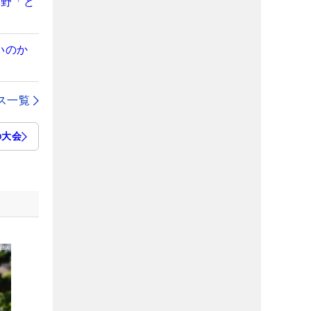
視野「ど
いのか
ス一覧
の大会