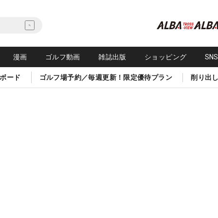
漫画
ゴルフ動画
雑誌出版
ショッピング
SN
ボード
ゴルフ場予約／毎週更新！限定優待プラン
削り出