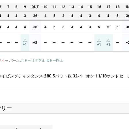
6
7
8
9
OUT
10
11
12
13
14
15
16
17
18
I
4
4
4
3
36
4
5
3
4
4
3
4
4
5
3
4
4
4
4
38
4
5
3
4
4
3
5
5
5
3
ー
ー
ー
+2
ー
ー
ー
ー
ー
ー
ー
+
+1
+1
+1
ティ
ー パー
ボギー
ダブルボギー以上
ライビングディスタンス
280.5
パット数
32
パーオン
11/18
サンドセー
マリー