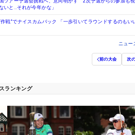
国ツアー予選会挑戦へ、意向明かす 2次予選からの参加も
ないと…それが今年かな」
ぱ作戦”でナイスカムバック 「一歩引いてラウンドするのもい
ニュー
前の大会
次
セスランキング