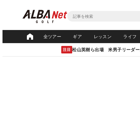
全ツアー
ギア
レッスン
ライフ
松山英樹ら出場 米男子リーダー
注目