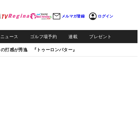
メルマガ登録
ログイン
Sニュース
ゴルフ場予約
連載
プレゼント
しの打感が秀逸 『トゥーロンパター』