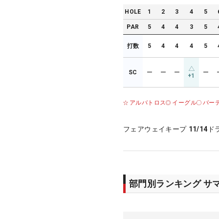
HOLE
1
2
3
4
5
PAR
5
4
4
3
5
打数
5
4
4
4
5
SC
ー
ー
ー
ー
+1
アルバトロス
イーグル
バー
フェアウェイキープ
11/14
ド
部門別ランキング サ