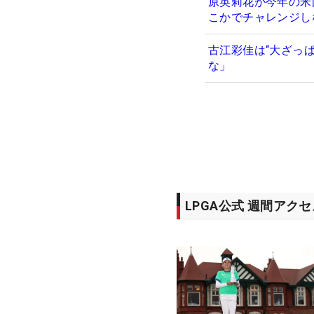
原英莉花が今年の米
こかでチャレンジし
古江彩佳は“大ざっ
な」
LPGA公式 週間アク