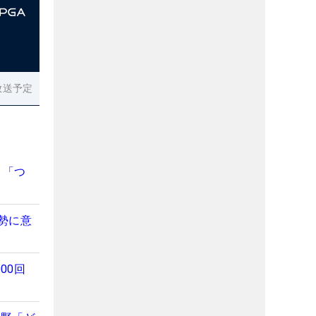
放送予定
 「つ
勢に意
00回