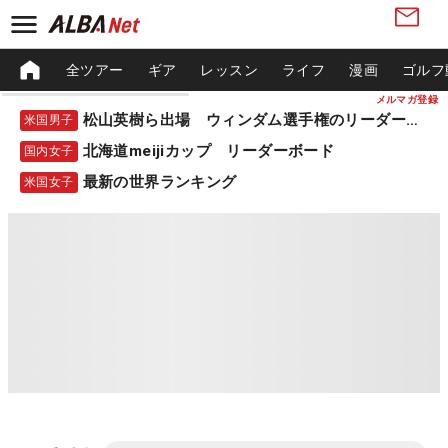
全ツアー
ギア
レッスン
ライフ
漫画
ゴルフ
メルマガ登録
松山英樹ら出場 ウィンダム選手権のリーダーボード
米国男子
北海道meijiカップ リーダーボード
国内女子
最新の世界ランキング
米国女子