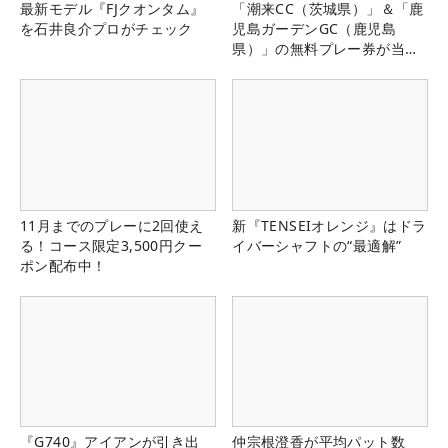
最新モデル『FJクオンタム』
「潮来CC（茨城県）」＆「鹿
を石井良介プロがチェック
児島ガーデンGC（鹿児島
県）」の無料プレー券が当た
る！！
11月までのプレーに2回使え
新『TENSEIオレンジ』はドラ
る！コース限定3,500円クー
イバーシャフトの“最適解”
ポン配布中！
『G740』アイアンが引き出
仲宗根澄香が平均パット数