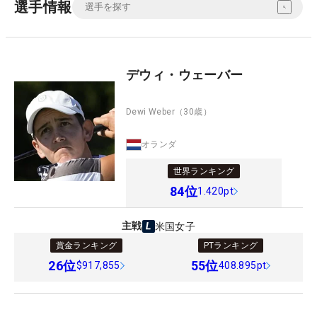
選手情報
デウィ・ウェーバー
Dewi Weber
（30歳）
オランダ
世界ランキング
84
位
1.420pt
主戦
米国女子
賞金ランキング
PTランキング
26
位
55
位
$917,855
408.895pt