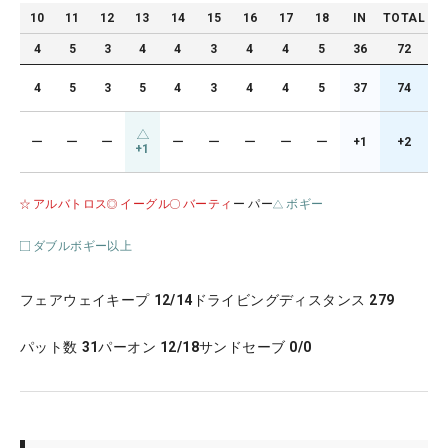
10
11
12
13
14
15
16
17
18
IN
TOTAL
4
5
3
4
4
3
4
4
5
36
72
4
5
3
5
4
3
4
4
5
37
74
ー
ー
ー
ー
ー
ー
ー
ー
+1
+2
+1
アルバトロス
イーグル
バーティ
ー パー
ボギー
ダブルボギー以上
フェアウェイキープ
12/14
ドライビングディスタンス
279
パット数
31
パーオン
12/18
サンドセーブ
0/0