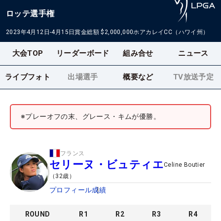
ロッテ選手権
2023年4月12日-4月15日
賞金総額
$2,000,000
ホアカレイCC（ハワイ州）
大会TOP
リーダーボード
組み合せ
ニュース
ライブフォト
出場選手
概要など
TV放送予定
※プレーオフの末、グレース・キムが優勝。
フランス
セリーヌ・ビュティエ
Celine Boutier
（
32
歳）
プロフィール
成績
ROUND
R
1
R
2
R
3
R
4