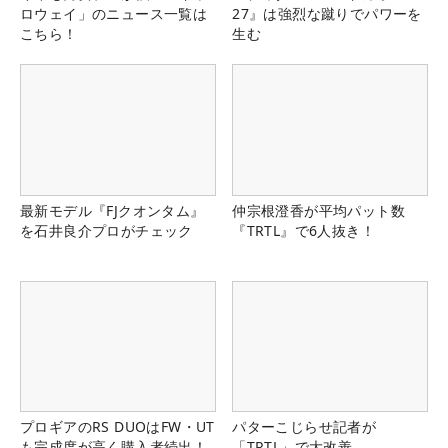
ロウェイ」のニュース一覧は
27』は強烈な蹴りでパワーを
こちら！
生む
最新モデル『FJクオンタム』
仲宗根澄香が平均パット数
を石井良介プロがチェック
『TRTL』で6人抜き！
プロギアのRS DUOはFW・UT
パターこじらせ記者が
も完成度が高く購入者続出！
「TRTL」で大改善