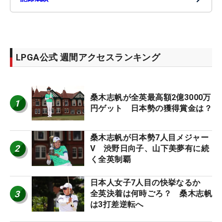
LPGA公式 週間アクセスランキング
桑木志帆が全英最高額2億3000万
1
円ゲット 日本勢の獲得賞金は？
桑木志帆が日本勢7人目メジャー
2
V 渋野日向子、山下美夢有に続
く全英制覇
日本人女子7人目の快挙なるか
3
全英決着は何時ごろ？ 桑木志帆
は3打差逆転へ