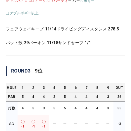
アルバトロス
イーグル
バーティ
ー パー
ボギー
ダブルボギー以上
フェアウェイキープ
11/14
ドライビングディスタンス
278.5
パット数
29
パーオン
11/18
サンドセーブ
1/1
ROUND
3
9
位
HOLE
1
2
3
4
5
6
7
8
9
OUT
PAR
5
4
4
3
5
4
4
4
3
36
打数
4
3
3
3
5
4
4
4
3
33
SC
ー
ー
ー
ー
ー
ー
-3
-1
-1
-1