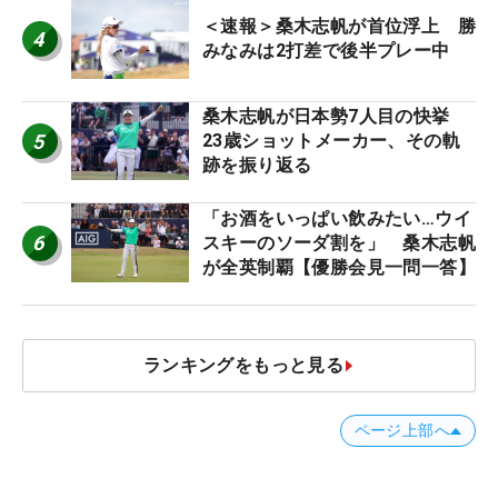
＜速報＞桑木志帆が首位浮上 勝
4
みなみは2打差で後半プレー中
桑木志帆が日本勢7人目の快挙
5
23歳ショットメーカー、その軌
跡を振り返る
「お酒をいっぱい飲みたい…ウイ
6
スキーのソーダ割を」 桑木志帆
が全英制覇【優勝会見一問一答】
ランキングをもっと見る
ページ上部へ