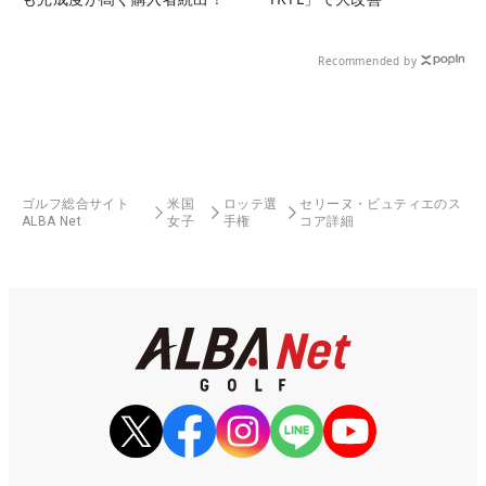
Recommended by
ゴルフ総合サイト
米国
ロッテ選
セリーヌ・ビュティエのス
ALBA Net
女子
手権
コア詳細