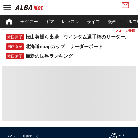
全ツアー
ギア
レッスン
ライフ
漫画
ゴルフ
メルマガ登録
松山英樹ら出場 ウィンダム選手権のリーダーボード
米国男子
北海道meijiカップ リーダーボード
国内女子
最新の世界ランキング
米国女子
LPGAツアー
米国女子