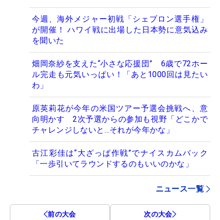
今週、海外メジャー初戦「シェブロン選手権」
が開催！ ハワイ戦に出場した日本勢に意気込み
を聞いた
畑岡奈紗を支えた“小さな応援団” 6歳で72ホー
ル完走も元気いっぱい！「あと1000回は見たい
わ」
原英莉花が今年の米国ツアー予選会挑戦へ、意
向明かす 2次予選からの参加も視野「どこかで
チャレンジしないと…それが今年かな」
古江彩佳は“大ざっぱ作戦”でナイスカムバック
「一歩引いてラウンドするのもいいのかな」
ニュース一覧
前の大会
次の大会