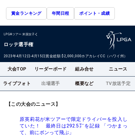
賞金ランキング
年間日程
ポイント・成績
LPGAツアー
米国女子
ロッテ選手権
2023年4月12日-4月15日
賞金総額
$2,000,000
ホアカレイCC（ハワイ州）
大会TOP
リーダーボード
組み合せ
ニュース
ライブフォト
出場選手
概要など
TV放送予定
【この大会のニュース】
原英莉花が米ツアーで限定ドライバーを投入し
ていた！ 最終日は292.5㍎を記録 「つかまっ
て、前にボンって飛ぶ」