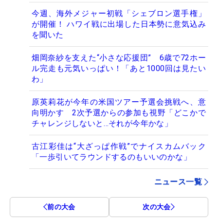
今週、海外メジャー初戦「シェブロン選手権」
が開催！ ハワイ戦に出場した日本勢に意気込み
を聞いた
畑岡奈紗を支えた“小さな応援団” 6歳で72ホー
ル完走も元気いっぱい！「あと1000回は見たい
わ」
原英莉花が今年の米国ツアー予選会挑戦へ、意
向明かす 2次予選からの参加も視野「どこかで
チャレンジしないと…それが今年かな」
古江彩佳は“大ざっぱ作戦”でナイスカムバック
「一歩引いてラウンドするのもいいのかな」
ニュース一覧
前の大会
次の大会