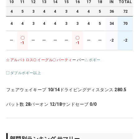
10
11
12
13
14
15
16
17
18
IN
TOTAL
4
5
3
4
4
3
4
4
5
36
72
4
4
3
4
4
3
3
4
5
34
70
ー
ー
ー
ー
ー
ー
ー
-2
-2
-1
-1
アルバトロス
イーグル
バーティ
ー パー
ボギー
ダブルボギー以上
フェアウェイキープ
10/14
ドライビングディスタンス
280.5
パット数
28
パーオン
12/18
サンドセーブ
0/0
部門別ランキング サマリー