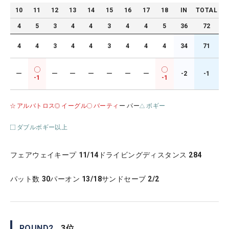
10
11
12
13
14
15
16
17
18
IN
TOTAL
4
5
3
4
4
3
4
4
5
36
72
4
4
3
4
4
3
4
4
4
34
71
ー
ー
ー
ー
ー
ー
ー
-2
-1
-1
-1
アルバトロス
イーグル
バーティ
ー パー
ボギー
ダブルボギー以上
フェアウェイキープ
11/14
ドライビングディスタンス
284
パット数
30
パーオン
13/18
サンドセーブ
2/2
ROUND
2
3
位