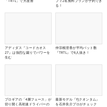
「TRTL」で大改善
フィ2名無料プランが予約でき
る！
アディダス『コードカオス
仲宗根澄香が平均パット数
27』は強烈な蹴りでパワーを
『TRTL』で6人抜き！
生む
プロギアの「4層フェース」が
最新モデル『FJクオンタム』
切り開く高初速ドライバーの
を石井良介プロがチェック