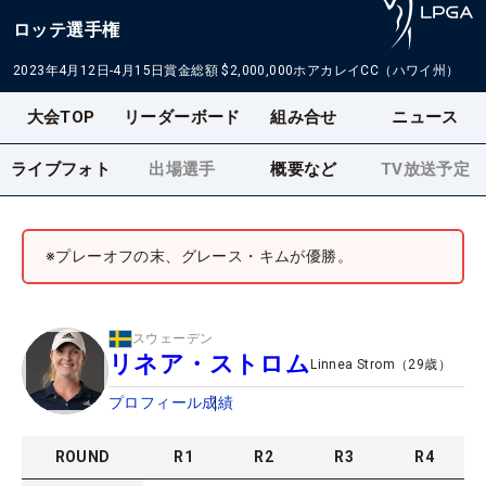
ロッテ選手権
2023年4月12日-4月15日
賞金総額
$2,000,000
ホアカレイCC（ハワイ州）
大会TOP
リーダーボード
組み合せ
ニュース
ライブフォト
出場選手
概要など
TV放送予定
※プレーオフの末、グレース・キムが優勝。
スウェーデン
リネア・ストロム
Linnea Strom
（
29
歳）
プロフィール
成績
ROUND
R
1
R
2
R
3
R
4