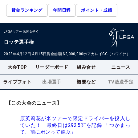
賞金ランキング
年間日程
ポイント・成績
LPGAツアー
米国女子
ロッテ選手権
2023年4月12日-4月15日
賞金総額
$2,000,000
ホアカレイCC（ハワイ州）
大会TOP
リーダーボード
組み合せ
ニュース
ライブフォト
出場選手
概要など
TV放送予定
【この大会のニュース】
原英莉花が米ツアーで限定ドライバーを投入し
ていた！ 最終日は292.5㍎を記録 「つかまっ
て、前にボンって飛ぶ」