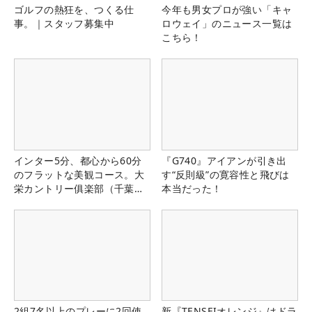
ゴルフの熱狂を、つくる仕
今年も男女プロが強い「キャ
事。｜スタッフ募集中
ロウェイ」のニュース一覧は
こちら！
インター5分、都心から60分
『G740』アイアンが引き出
のフラットな美観コース。大
す“反則級”の寛容性と飛びは
栄カントリー俱楽部（千葉
本当だった！
県）
2組7名以上のプレーに2回使
新『TENSEIオレンジ』はドラ