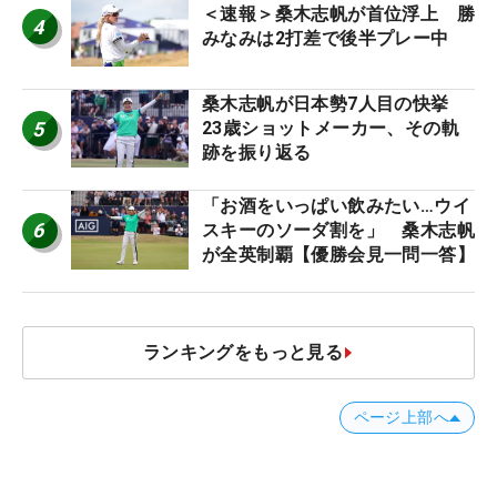
＜速報＞桑木志帆が首位浮上 勝
4
みなみは2打差で後半プレー中
桑木志帆が日本勢7人目の快挙
5
23歳ショットメーカー、その軌
跡を振り返る
「お酒をいっぱい飲みたい…ウイ
6
スキーのソーダ割を」 桑木志帆
が全英制覇【優勝会見一問一答】
ランキングをもっと見る
ページ上部へ