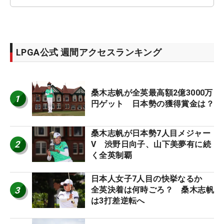
LPGA公式 週間アクセスランキング
桑木志帆が全英最高額2億3000万
1
円ゲット 日本勢の獲得賞金は？
桑木志帆が日本勢7人目メジャー
2
V 渋野日向子、山下美夢有に続
く全英制覇
日本人女子7人目の快挙なるか
3
全英決着は何時ごろ？ 桑木志帆
は3打差逆転へ