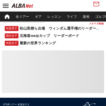
全ツアー
ギア
レッスン
ライフ
漫画
ゴルフ
メルマガ登録
松山英樹ら出場 ウィンダム選手権のリーダーボード
米国男子
北海道meijiカップ リーダーボード
国内女子
最新の世界ランキング
米国女子
LPGAツアー
米国女子