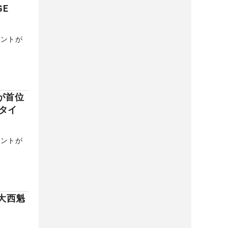
GE
メントが
が首位
タイ
メントが
大西魁