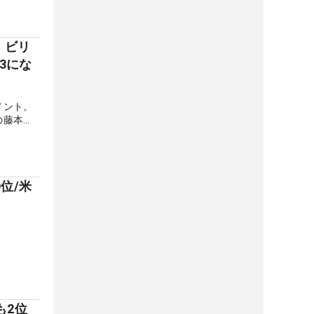
 ビリ
3にな
メント。
の藤本佳
ルの短期
位/米
も2位