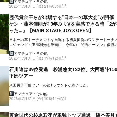
アマチュア・その他
5
2026年7月31日 (金) 21時00分
歴代賞金王らが出場する“日本一の草大会”が開催
ケン・藤本佳則が13年ぶりVを実感できる時「2が
った…」【MAIN STAGE JOYX OPEN】
日本一の草トーナメントを自称する初夏恒例のワンデートーナ
レジェンド・伊澤利光を筆頭に、今年の「関西オープン」優勝
則らが兵庫県にあるJOYXゴルフ倶楽部・上月コースで18ホー
アマチュア・その他
決戦に挑む！
6
2026年7月31日 (金) 19時12分
石川遼は39位発進 杉浦悠太122位、大西魁斗150
下部ツアー
米国男子下部ツアーの第1ラウンドが終了した。
アマチュア・その他
1
2026年7月31日 (金) 10時44分
黄金世代の杉原彩花が単独トップ通過 橋本美月