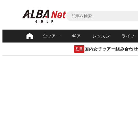
全ツアー
ギア
レッスン
ライフ
国内女子ツアー組み合わせ
注目