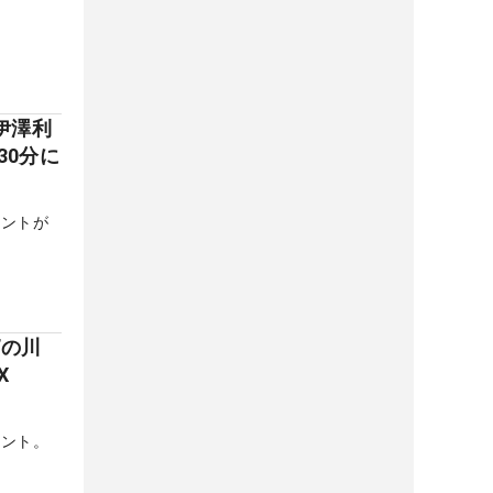
伊澤利
30分に
メントが
”の川
X
メント。