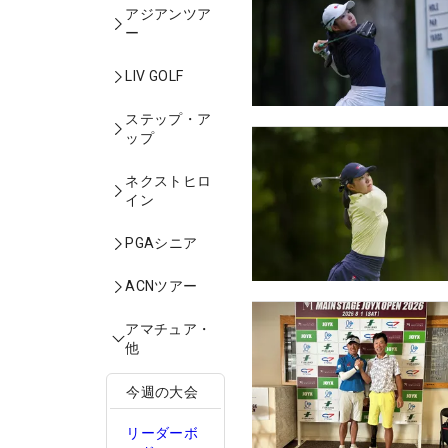
アジアンツア
ー
LIV GOLF
ステップ・ア
ップ
ネクストヒロ
イン
PGAシニア
ACNツアー
アマチュア・
他
今週の大会
リーダーボ