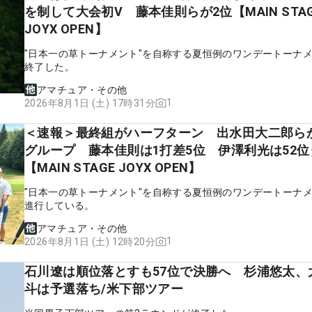
を制して大会初V 藤本佳則らが2位【MAIN STA
JOYX OPEN】
"日本一の草トーナメント"を自称する夏恒例のワンデートーナ
終了した。
アマチュア・その他
1
2026年8月1日 (土) 17時31分
＜速報＞最終組がハーフターン 出水田大二郎ら
グループ 藤本佳則は1打差5位 伊澤利光は52位
【MAIN STAGE JOYX OPEN】
"日本一の草トーナメント"を自称する夏恒例のワンデートーナ
進行している。
アマチュア・その他
1
2026年8月1日 (土) 12時20分
石川遼は順位落とすも57位で決勝へ 杉浦悠太、
斗は予選落ち/米下部ツアー