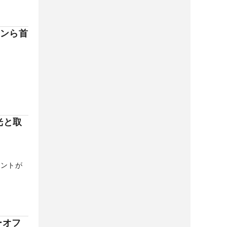
ウンら首
光と取
メントが
ーオフ