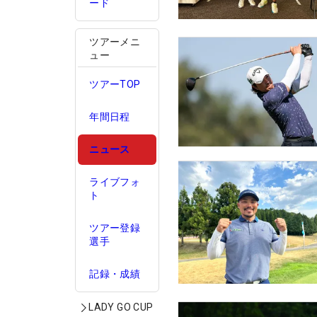
ード
ツアーメニ
ュー
ツアーTOP
年間日程
ニュース
ライブフォ
ト
ツアー登録
選手
記録・成績
LADY GO CUP