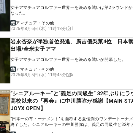
女子アマチュアゴルファー世界一を決める戦いは第2ラウンドが
なった。
アマチュア・その他
1
2026年8月6日 (木) 11時18分
岩永杏奈が単独首位発進、廣吉優梨菜4位 日本勢
出場/全米女子アマ
女子アマチュアゴルファー世界一を決める戦いが開幕した。
アマチュア・その他
5
2026年8月5日 (水) 11時45分
”シニアルーキー”と“義足の同級生” 32年ぶりにラ
高校以来の『再会』に中川勝弥が感謝【MAIN STA
JOYX OPEN】
"日本一の草トーナメント"を自称する夏恒例のワンデートーナ
終了した。シニアルーキーの中川勝弥は、義足の同級生と32年
ウンドで大会に感謝をした。