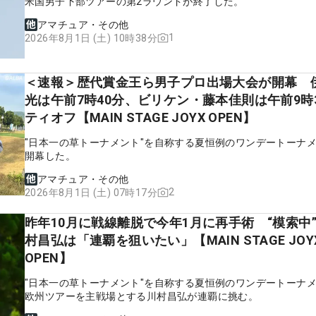
米国男子下部ツアーの第2ラウンドが終了した。
アマチュア・その他
1
2026年8月1日 (土) 10時38分
＜速報＞歴代賞金王ら男子プロ出場大会が開幕 
光は午前7時40分、ビリケン・藤本佳則は午前9時
ティオフ【MAIN STAGE JOYX OPEN】
"日本一の草トーナメント"を自称する夏恒例のワンデートーナ
開幕した。
アマチュア・その他
2
2026年8月1日 (土) 07時17分
昨年10月に戦線離脱で今年1月に再手術 “模索中
村昌弘は「連覇を狙いたい」【MAIN STAGE JOY
OPEN】
"日本一の草トーナメント"を自称する夏恒例のワンデートーナ
欧州ツアーを主戦場とする川村昌弘が連覇に挑む。