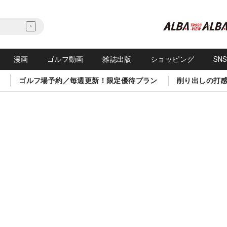
漫画
ゴルフ動画
雑誌出版
ショッピング
SN
ゴルフ場予約／毎週更新！限定優待プラン
削り出しの打