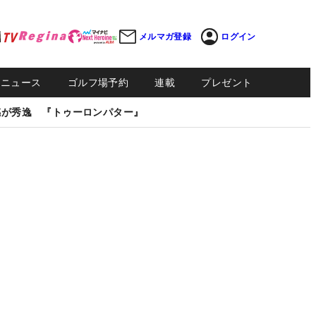
メルマガ登録
ログイン
Sニュース
ゴルフ場予約
連載
プレゼント
感が秀逸 『トゥーロンパター』