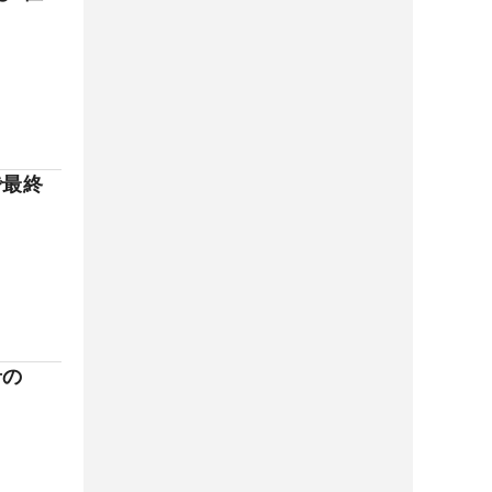
。
で最終
。
希の
。