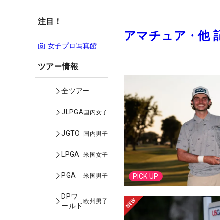
注目！
アマチュア・他 
女子プロ写真館
ツアー情報
全ツアー
JLPGA
国内女子
JGTO
国内男子
LPGA
米国女子
PGA
米国男子
PICK UP
DPワ
欧州男子
ールド