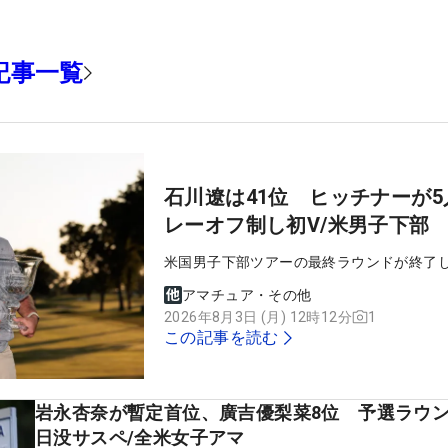
記事一覧
石川遼は41位 ヒッチナーが5
レーオフ制し初V/米男子下部
米国男子下部ツアーの最終ラウンドが終了
アマチュア・その他
2026年8月3日 (月) 12時12分
1
この記事を読む
岩永杏奈が暫定首位、廣吉優梨菜8位 予選ラウ
日没サスペ/全米女子アマ