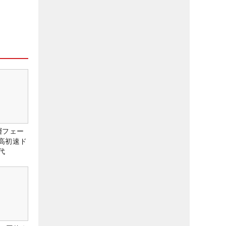
層フェー
高初速ド
代