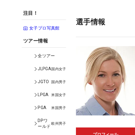
注目！
選手情報
女子プロ写真館
ツアー情報
全ツアー
JLPGA
国内女子
JGTO
国内男子
LPGA
米国女子
PGA
米国男子
DPワ
欧州男子
ールド
プロフィール