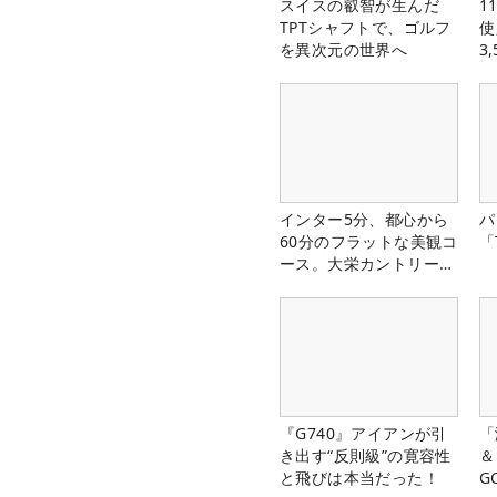
スイスの叡智が生んだ
1
TPTシャフトで、ゴルフ
使
を異次元の世界へ
3
中
インター5分、都心から
パ
60分のフラットな美観コ
「
ース。大栄カントリー俱
楽部（千葉県）
『G740』アイアンが引
「
き出す“反則級”の寛容性
＆
と飛びは本当だった！
G