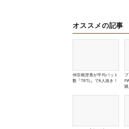
オススメの記事
仲宗根澄香が平均パット
プ
数『TRTL』で6人抜き！
F
購