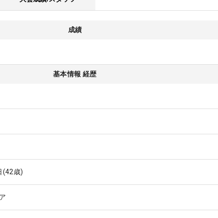
成績
基本情報 経歴
日
(42歳)
ア