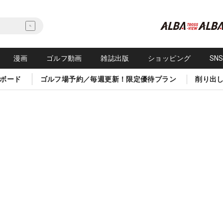
漫画
ゴルフ動画
雑誌出版
ショッピング
SN
ボード
ゴルフ場予約／毎週更新！限定優待プラン
削り出