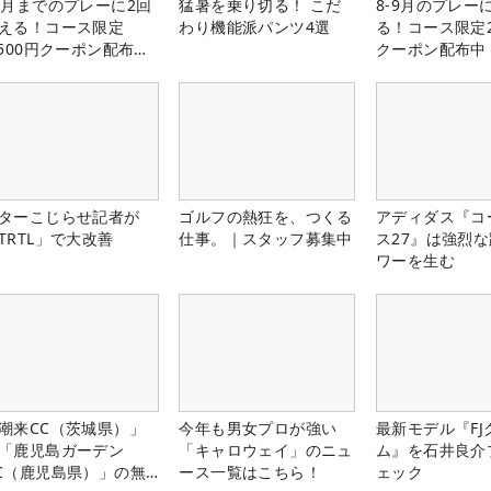
1月までのプレーに2回
猛暑を乗り切る！ こだ
8-9月のプレー
える！コース限定
わり機能派パンツ4選
る！コース限定2
,500円クーポン配布
クーポン配布中
！
ターこじらせ記者が
ゴルフの熱狂を、つくる
アディダス『コ
TRTL」で大改善
仕事。｜スタッフ募集中
ス27』は強烈
ワーを生む
潮来CC（茨城県）」
今年も男女プロが強い
最新モデル『FJ
「鹿児島ガーデン
「キャロウェイ」のニュ
ム』を石井良介
C（鹿児島県）」の無
ース一覧はこちら！
ェック