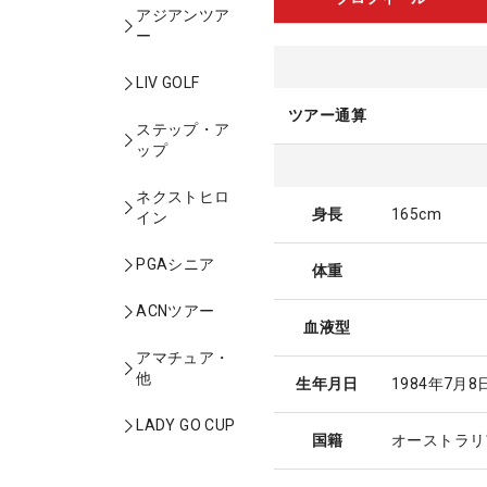
アジアンツア
ー
LIV GOLF
ツアー通算
ステップ・ア
ップ
ネクストヒロ
身長
165cm
イン
PGAシニア
体重
ACNツアー
血液型
アマチュア・
他
生年月日
1984年7月8
LADY GO CUP
国籍
オーストラリ