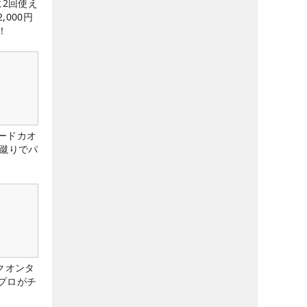
に2回使え
,000円
！
ードカオ
な蹴りでパ
クオンタ
プロがチ