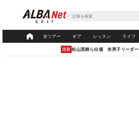
全ツアー
ギア
レッスン
ライフ
松山英樹ら出場 米男子リーダー
注目