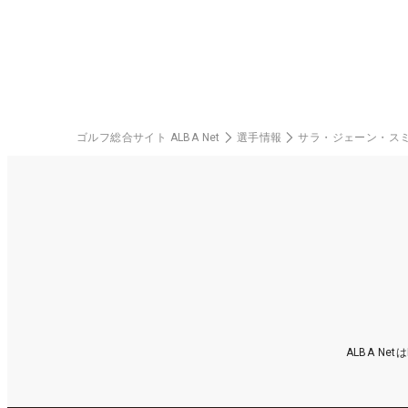
料
ゴルフ総合サイト ALBA Net
選手情報
サラ・ジェーン・ス
ALBA N