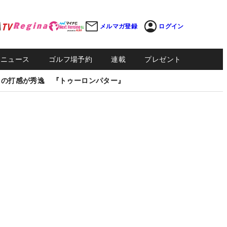
メルマガ登録
ログイン
Sニュース
ゴルフ場予約
連載
プレゼント
しの打感が秀逸 『トゥーロンパター』