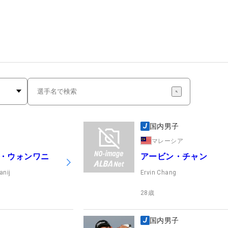
国内男子
マレーシア
・ウォンワニ
アービン・チャン
anij
Ervin Chang
28
歳
国内男子