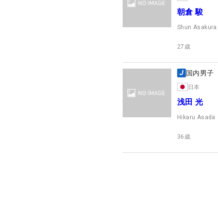
朝倉 駿
Shun Asakura
27
歳
国内男子
日本
浅田 光
Hikaru Asada
36
歳