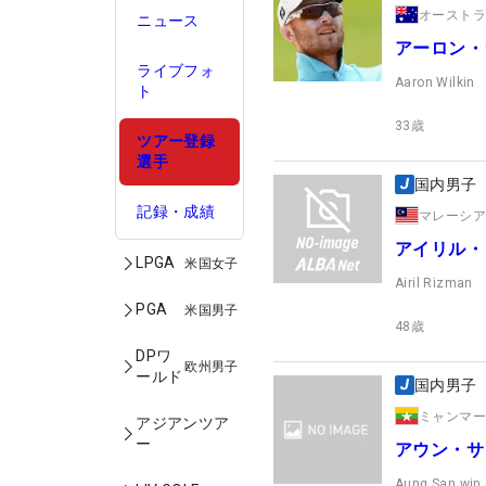
オースト
ニュース
アーロン・
ライブフォ
Aaron Wilkin
ト
33
歳
ツアー登録
選手
国内男子
記録・成績
マレーシア
アイリル・
LPGA
米国女子
Airil Rizman
PGA
米国男子
48
歳
DPワ
欧州男子
ールド
国内男子
ミャンマー
アジアンツア
ー
アウン・サ
Aung San win