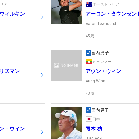
ラリア
オーストラリア
ウィルキン
アーロン・タウンゼン
Aaron Townsend
45
歳
国内男子
ミャンマー
リズマン
アウン・ウィン
Aung Winn
43
歳
国内男子
日本
ン・ウィン
青木 功
Isao Aoki