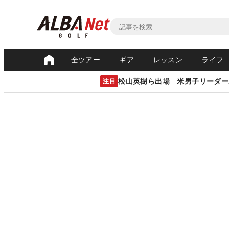
全ツアー
ギア
レッスン
ライフ
松山英樹ら出場 米男子リーダー
注目