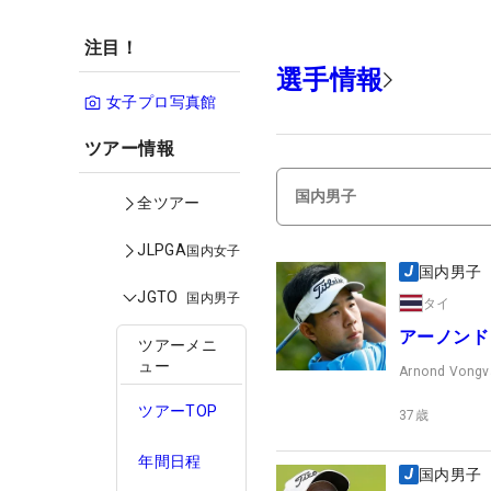
注目！
選手情報
女子プロ写真館
ツアー情報
全ツアー
JLPGA
国内女子
国内男子
JGTO
国内男子
タイ
アーノンド
ツアーメニ
ュー
Arnond Vongv
ツアーTOP
37
歳
年間日程
国内男子