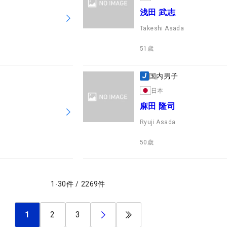
浅田 武志
Takeshi Asada
51
歳
国内男子
日本
麻田 隆司
Ryuji Asada
50
歳
1
-
30
件
/
2269
件
1
2
3