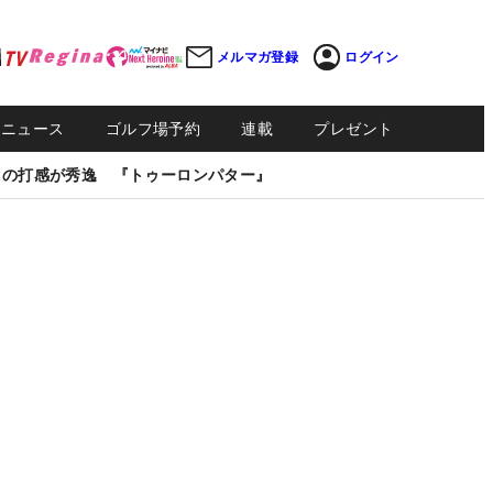
メルマガ登録
ログイン
Sニュース
ゴルフ場予約
連載
プレゼント
しの打感が秀逸 『トゥーロンパター』