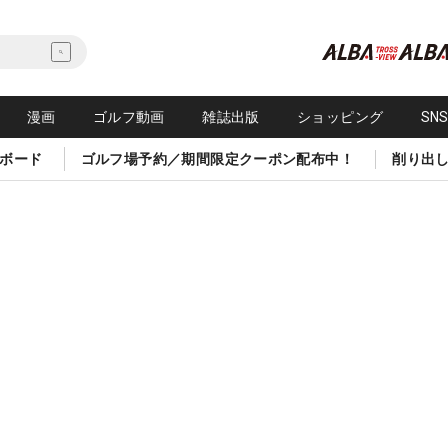
漫画
ゴルフ動画
雑誌出版
ショッピング
SN
ボード
ゴルフ場予約／期間限定クーポン配布中！
削り出