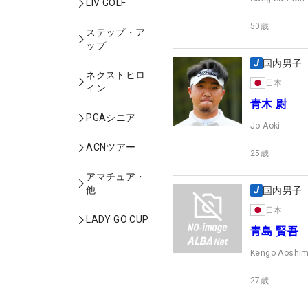
LIV GOLF
50
歳
ステップ・ア
ップ
国内男子
ネクストヒロ
日本
イン
青木 尉
PGAシニア
Jo Aoki
ACNツアー
25
歳
アマチュア・
他
国内男子
日本
LADY GO CUP
青島 賢吾
Kengo Aoshi
27
歳