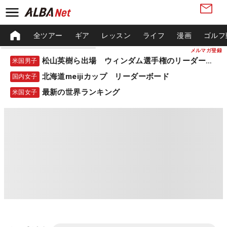
全ツアー
ギア
レッスン
ライフ
漫画
ゴルフ
メルマガ登録
松山英樹ら出場 ウィンダム選手権のリーダーボード
米国男子
北海道meijiカップ リーダーボード
国内女子
最新の世界ランキング
米国女子