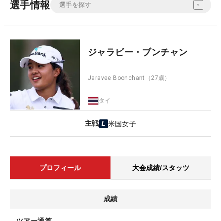
選手情報
ジャラビー・ブンチャン
Jaravee Boonchant
（27歳）
タイ
主戦
米国女子
プロフィール
大会成績/スタッツ
成績