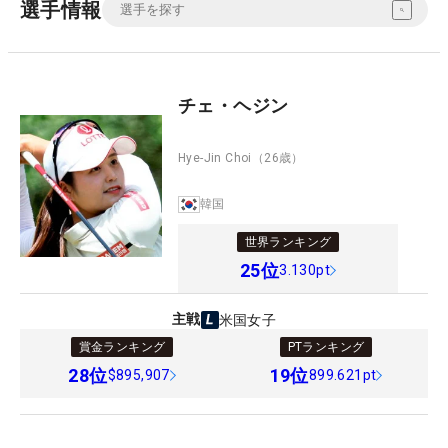
選手情報
チェ・ヘジン
Hye-Jin Choi
（26歳）
韓国
世界ランキング
25
位
3.130pt
主戦
米国女子
賞金ランキング
PTランキング
28
位
19
位
$895,907
899.621pt