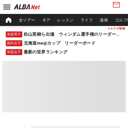
全ツアー
ギア
レッスン
ライフ
漫画
ゴルフ
メルマガ登録
松山英樹ら出場 ウィンダム選手権のリーダーボード
米国男子
北海道meijiカップ リーダーボード
国内女子
最新の世界ランキング
米国女子