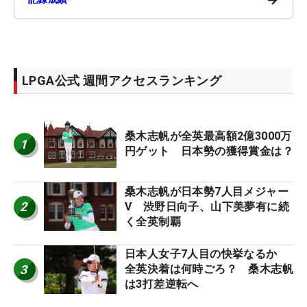
LPGA公式 週間アクセスランキング
桑木志帆が全英最高額2億3000万
1
円ゲット 日本勢の獲得賞金は？
桑木志帆が日本勢7人目メジャー
2
V 渋野日向子、山下美夢有に続
く全英制覇
日本人女子7人目の快挙なるか
3
全英決着は何時ごろ？ 桑木志帆
は3打差逆転へ