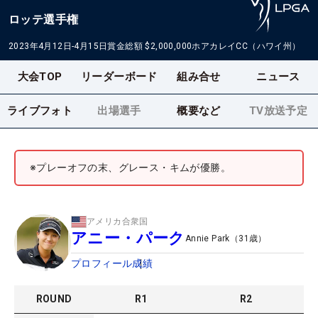
ロッテ選手権
2023年4月12日-4月15日
賞金総額
$2,000,000
ホアカレイCC（ハワイ州）
大会TOP
リーダーボード
組み合せ
ニュース
ライブフォト
出場選手
概要など
TV放送予定
※プレーオフの末、グレース・キムが優勝。
アメリカ合衆国
アニー・パーク
Annie Park
（
31
歳）
プロフィール
成績
ROUND
R
1
R
2