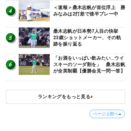
＜速報＞桑木志帆が首位浮上 勝
4
みなみは2打差で後半プレー中
桑木志帆が日本勢7人目の快挙
5
23歳ショットメーカー、その軌
跡を振り返る
「お酒をいっぱい飲みたい…ウイ
6
スキーのソーダ割を」 桑木志帆
が全英制覇【優勝会見一問一答】
ランキングをもっと見る
ページ上部へ