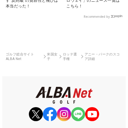
す“反則級”の寛容性と飛びは
ロウェイ」のニュース一覧は
本当だった！
こちら！
Recommended by
ゴルフ総合サイト
米国女
ロッテ選
アニー・パークのスコ
ALBA Net
子
手権
ア詳細