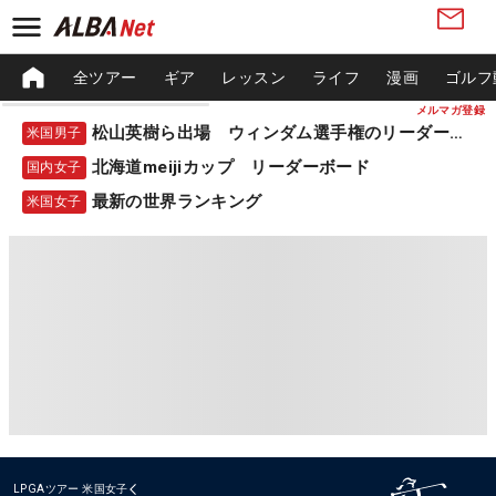
全ツアー
ギア
レッスン
ライフ
漫画
ゴルフ
メルマガ登録
松山英樹ら出場 ウィンダム選手権のリーダーボード
米国男子
北海道meijiカップ リーダーボード
国内女子
最新の世界ランキング
米国女子
LPGAツアー
米国女子