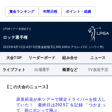
賞金ランキング
年間日程
ポイント・成績
LPGAツアー
米国女子
ロッテ選手権
2023年4月12日-4月15日
賞金総額
$2,000,000
ホアカレイCC（ハワイ州）
大会TOP
リーダーボード
組み合せ
ニュース
ライブフォト
出場選手
概要など
TV放送予定
【この大会のニュース】
原英莉花が米ツアーで限定ドライバーを投入し
ていた！ 最終日は292.5㍎を記録 「つかまっ
て、前にボンって飛ぶ」