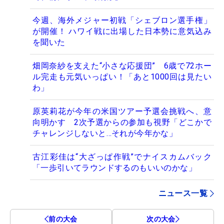
今週、海外メジャー初戦「シェブロン選手権」
が開催！ ハワイ戦に出場した日本勢に意気込み
を聞いた
畑岡奈紗を支えた“小さな応援団” 6歳で72ホー
ル完走も元気いっぱい！「あと1000回は見たい
わ」
原英莉花が今年の米国ツアー予選会挑戦へ、意
向明かす 2次予選からの参加も視野「どこかで
チャレンジしないと…それが今年かな」
古江彩佳は“大ざっぱ作戦”でナイスカムバック
「一歩引いてラウンドするのもいいのかな」
ニュース一覧
前の大会
次の大会