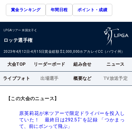
賞金ランキング
年間日程
ポイント・成績
LPGAツアー
米国女子
ロッテ選手権
2023年4月12日-4月15日
賞金総額
$2,000,000
ホアカレイCC（ハワイ州）
大会TOP
リーダーボード
組み合せ
ニュース
ライブフォト
出場選手
概要など
TV放送予定
【この大会のニュース】
原英莉花が米ツアーで限定ドライバーを投入し
ていた！ 最終日は292.5㍎を記録 「つかまっ
て、前にボンって飛ぶ」