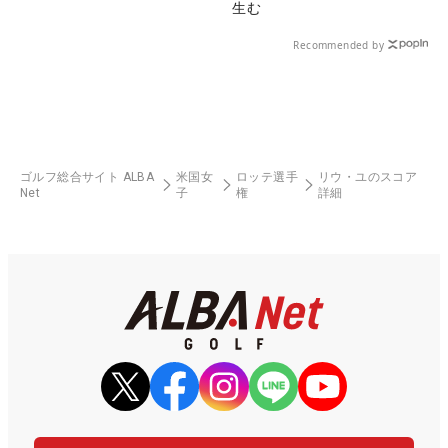
生む
Recommended by
ゴルフ総合サイト ALBA
米国女
ロッテ選手
リウ・ユのスコア
Net
子
権
詳細