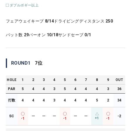
ダブルボギー以上
フェアウェイキープ
8/14
ドライビングディスタンス
250
パット数
29
パーオン
10/18
サンドセーブ
0/1
ROUND
1
7
位
HOLE
1
2
3
4
5
6
7
8
9
OUT
PAR
5
4
4
3
5
4
4
4
3
36
打数
4
4
4
3
4
4
4
5
2
34
SC
ー
ー
ー
ー
ー
-2
+1
-1
-1
-1