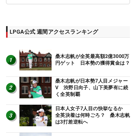
LPGA公式 週間アクセスランキング
桑木志帆が全英最高額2億3000万
1
円ゲット 日本勢の獲得賞金は？
桑木志帆が日本勢7人目メジャー
2
V 渋野日向子、山下美夢有に続
く全英制覇
日本人女子7人目の快挙なるか
3
全英決着は何時ごろ？ 桑木志帆
は3打差逆転へ