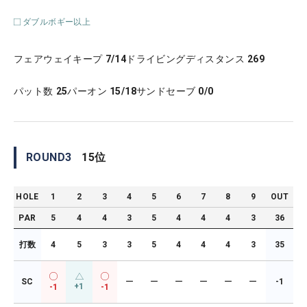
ダブルボギー以上
フェアウェイキープ
7/14
ドライビングディスタンス
269
パット数
25
パーオン
15/18
サンドセーブ
0/0
ROUND
3
15
位
HOLE
1
2
3
4
5
6
7
8
9
OUT
PAR
5
4
4
3
5
4
4
4
3
36
打数
4
5
3
3
5
4
4
4
3
35
SC
ー
ー
ー
ー
ー
ー
-1
+1
-1
-1