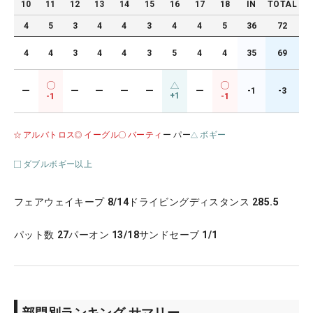
10
11
12
13
14
15
16
17
18
IN
TOTAL
4
5
3
4
4
3
4
4
5
36
72
4
4
3
4
4
3
5
4
4
35
69
ー
ー
ー
ー
ー
ー
-1
-3
+1
-1
-1
アルバトロス
イーグル
バーティ
ー パー
ボギー
ダブルボギー以上
フェアウェイキープ
8/14
ドライビングディスタンス
285.5
パット数
27
パーオン
13/18
サンドセーブ
1/1
部門別ランキング サマリー