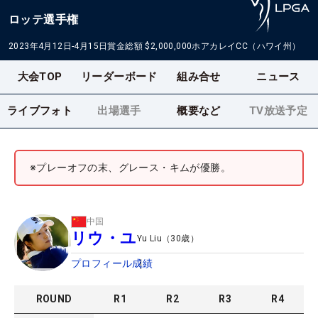
ロッテ選手権
2023年4月12日-4月15日
賞金総額
$2,000,000
ホアカレイCC（ハワイ州）
大会TOP
リーダーボード
組み合せ
ニュース
ライブフォト
出場選手
概要など
TV放送予定
※プレーオフの末、グレース・キムが優勝。
中国
リウ・ユ
Yu Liu
（
30
歳）
プロフィール
成績
ROUND
R
1
R
2
R
3
R
4