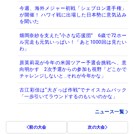
今週、海外メジャー初戦「シェブロン選手権」
が開催！ ハワイ戦に出場した日本勢に意気込み
を聞いた
畑岡奈紗を支えた“小さな応援団” 6歳で72ホー
ル完走も元気いっぱい！「あと1000回は見たい
わ」
原英莉花が今年の米国ツアー予選会挑戦へ、意
向明かす 2次予選からの参加も視野「どこかで
チャレンジしないと…それが今年かな」
古江彩佳は“大ざっぱ作戦”でナイスカムバック
「一歩引いてラウンドするのもいいのかな」
ニュース一覧
前の大会
次の大会