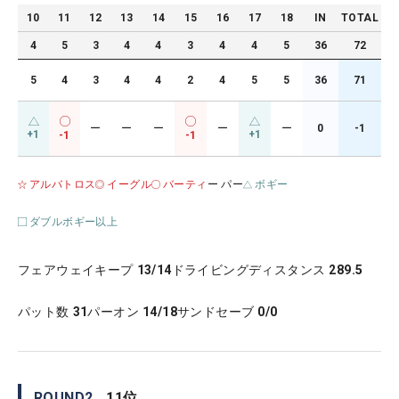
10
11
12
13
14
15
16
17
18
IN
TOTAL
4
5
3
4
4
3
4
4
5
36
72
5
4
3
4
4
2
4
5
5
36
71
ー
ー
ー
ー
ー
0
-1
+1
+1
-1
-1
アルバトロス
イーグル
バーティ
ー パー
ボギー
ダブルボギー以上
フェアウェイキープ
13/14
ドライビングディスタンス
289.5
パット数
31
パーオン
14/18
サンドセーブ
0/0
ROUND
2
11
位