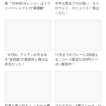
新『TENSEIオレンジ』はドラ
今年も男女プロが強い「キャ
イバーシャフトの“最適解”
ロウェイ」のニュース一覧は
こちら！
『G740』アイアンが引き出
11月までのプレーに2回使え
す“反則級”の寛容性と飛びは
る！コース限定3,500円クー
本当だった！
ポン配布中！
猛暑を乗り切る！ こだわり機
プロギアの「4層フェース」が