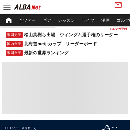
全ツアー
ギア
レッスン
ライフ
漫画
ゴルフ
メルマガ登録
松山英樹ら出場 ウィンダム選手権のリーダーボード
米国男子
北海道meijiカップ リーダーボード
国内女子
最新の世界ランキング
米国女子
LPGAツアー
米国女子