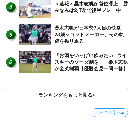
＜速報＞桑木志帆が首位浮上 勝
4
みなみは2打差で後半プレー中
桑木志帆が日本勢7人目の快挙
5
23歳ショットメーカー、その軌
跡を振り返る
「お酒をいっぱい飲みたい…ウイ
6
スキーのソーダ割を」 桑木志帆
が全英制覇【優勝会見一問一答】
ランキングをもっと見る
ページ上部へ