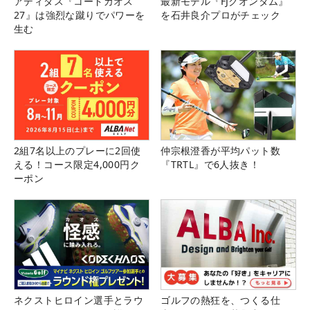
アディダス『コードカオス
最新モデル『FJクオンタム』
27』は強烈な蹴りでパワーを
を石井良介プロがチェック
生む
2組7名以上のプレーに2回使
仲宗根澄香が平均パット数
える！コース限定4,000円ク
『TRTL』で6人抜き！
ーポン
ネクストヒロイン選手とラウ
ゴルフの熱狂を、つくる仕