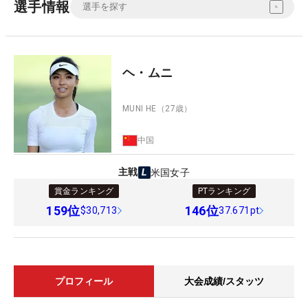
選手情報
ヘ・ムニ
MUNI HE
（27歳）
中国
主戦
米国女子
賞金ランキング
PTランキング
159
位
146
位
$30,713
37.671pt
プロフィール
大会成績/スタッツ