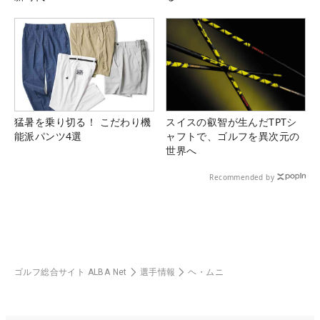
猛暑を乗り切る！ こだわり機
スイスの叡智が生んだTPTシ
能派パンツ4選
ャフトで、ゴルフを異次元の
世界へ
Recommended by
ゴルフ総合サイト ALBA Net
選手情報
ヘ・ムニ