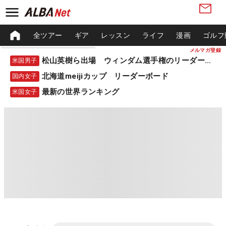
全ツアー
ギア
レッスン
ライフ
漫画
ゴルフ
メルマガ登録
松山英樹ら出場 ウィンダム選手権のリーダーボード
米国男子
北海道meijiカップ リーダーボード
国内女子
最新の世界ランキング
米国女子