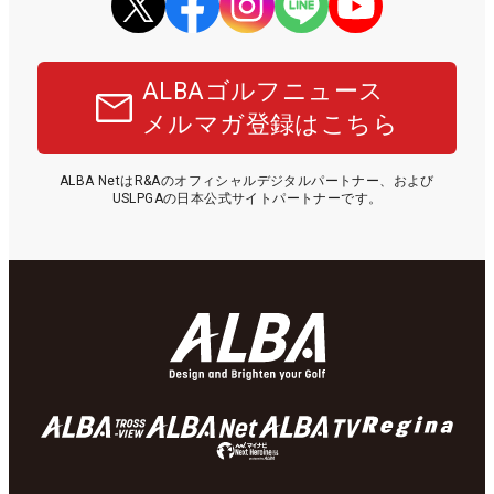
ALBAゴルフニュース
メルマガ登録はこちら
ALBA NetはR&Aのオフィシャルデジタルパートナー、および
USLPGAの日本公式サイトパートナーです。