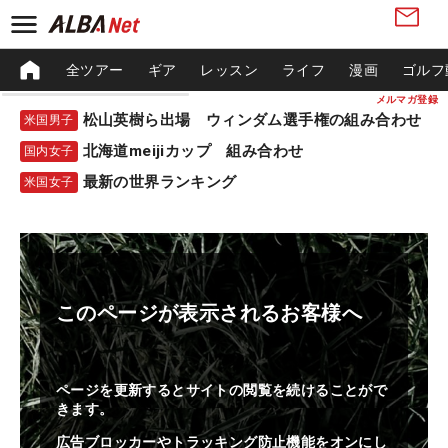
全ツアー
ギア
レッスン
ライフ
漫画
ゴルフ
メルマガ登録
松山英樹ら出場 ウィンダム選手権の組み合わせ
米国男子
北海道meijiカップ 組み合わせ
国内女子
最新の世界ランキング
米国女子
このページが表示されるお客様へ
ページを更新するとサイトの閲覧を続けることがで
きます。
広告ブロッカーやトラッキング防止機能をオンにし