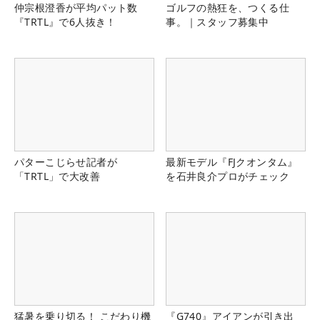
仲宗根澄香が平均パット数
ゴルフの熱狂を、つくる仕
『TRTL』で6人抜き！
事。｜スタッフ募集中
パターこじらせ記者が
最新モデル『FJクオンタム』
「TRTL」で大改善
を石井良介プロがチェック
猛暑を乗り切る！ こだわり機
『G740』アイアンが引き出