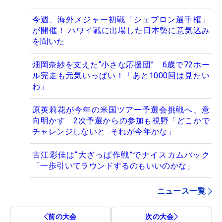
今週、海外メジャー初戦「シェブロン選手権」
が開催！ ハワイ戦に出場した日本勢に意気込み
を聞いた
畑岡奈紗を支えた“小さな応援団” 6歳で72ホー
ル完走も元気いっぱい！「あと1000回は見たい
わ」
原英莉花が今年の米国ツアー予選会挑戦へ、意
向明かす 2次予選からの参加も視野「どこかで
チャレンジしないと…それが今年かな」
古江彩佳は“大ざっぱ作戦”でナイスカムバック
「一歩引いてラウンドするのもいいのかな」
ニュース一覧
前の大会
次の大会