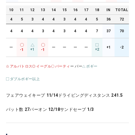
10
11
12
13
14
15
16
17
18
IN
TOTAL
4
5
3
4
4
3
4
4
5
36
72
4
4
4
3
4
3
4
4
7
37
70
ー
ー
ー
ー
ー
+1
-2
+1
+2
-1
-1
アルバトロス
イーグル
バーティ
ー パー
ボギー
ダブルボギー以上
フェアウェイキープ
11/14
ドライビングディスタンス
241.5
パット数
27
パーオン
12/18
サンドセーブ
1/3