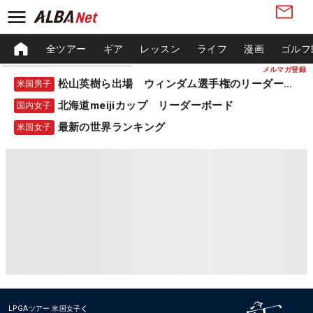
全ツアー
ギア
レッスン
ライフ
漫画
ゴルフ
メルマガ登録
松山英樹ら出場 ウィンダム選手権のリーダーボード
米国男子
北海道meijiカップ リーダーボード
国内女子
最新の世界ランキング
米国女子
LPGAツアー
米国女子