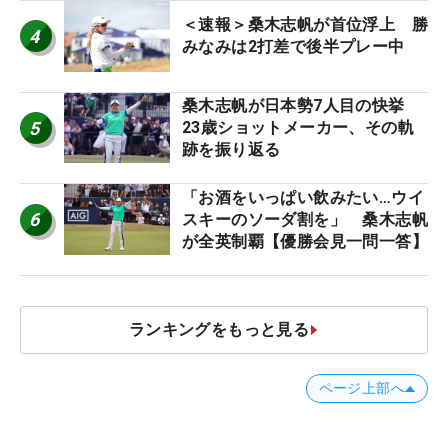
＜速報＞桑木志帆が首位浮上 勝
4
みなみは2打差で後半プレー中
桑木志帆が日本勢7人目の快挙
5
23歳ショットメーカー、その軌
跡を振り返る
「お酒をいっぱい飲みたい…ウイ
6
スキーのソーダ割を」 桑木志帆
が全英制覇【優勝会見一問一答】
ランキングをもっと見る
ページ上部へ