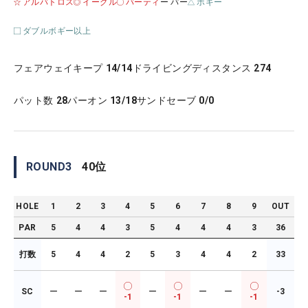
アルバトロス
イーグル
バーティ
ー パー
ボギー
ダブルボギー以上
フェアウェイキープ
14/14
ドライビングディスタンス
274
パット数
28
パーオン
13/18
サンドセーブ
0/0
ROUND
3
40
位
HOLE
1
2
3
4
5
6
7
8
9
OUT
PAR
5
4
4
3
5
4
4
4
3
36
打数
5
4
4
2
5
3
4
4
2
33
SC
ー
ー
ー
ー
ー
ー
-3
-1
-1
-1