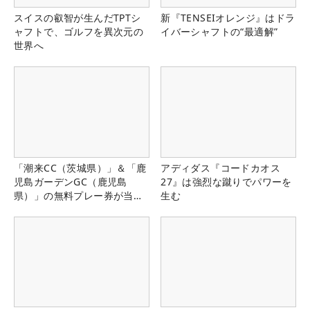
スイスの叡智が生んだTPTシ
新『TENSEIオレンジ』はドラ
ャフトで、ゴルフを異次元の
イバーシャフトの“最適解”
世界へ
「潮来CC（茨城県）」＆「鹿
アディダス『コードカオス
児島ガーデンGC（鹿児島
27』は強烈な蹴りでパワーを
県）」の無料プレー券が当た
生む
る！！