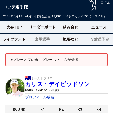
ロッテ選手権
2023年4月12日-4月15日
賞金総額
$2,000,000
ホアカレイCC（ハワイ州）
大会TOP
リーダーボード
組み合せ
ニュース
ライブフォト
出場選手
概要など
TV放送予定
※プレーオフの末、グレース・キムが優勝。
オーストラリア
カリス・デイビッドソン
Karis Davidson
（
28
歳）
プロフィール
成績
ROUND
R
1
R
2
R
3
R
4