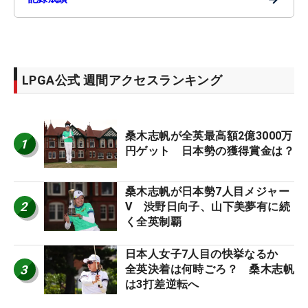
LPGA公式 週間アクセスランキング
桑木志帆が全英最高額2億3000万
1
円ゲット 日本勢の獲得賞金は？
桑木志帆が日本勢7人目メジャー
2
V 渋野日向子、山下美夢有に続
く全英制覇
日本人女子7人目の快挙なるか
3
全英決着は何時ごろ？ 桑木志帆
は3打差逆転へ