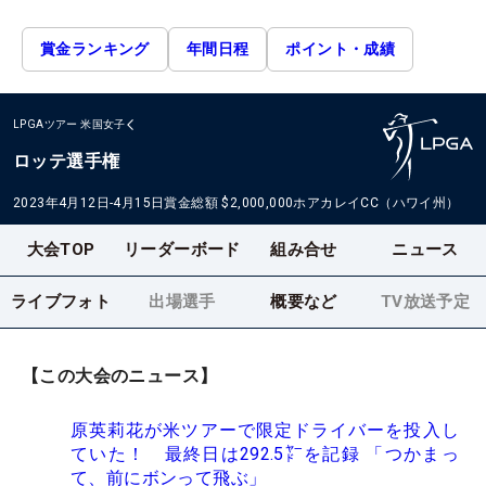
賞金ランキング
年間日程
ポイント・成績
LPGAツアー
米国女子
ロッテ選手権
2023年4月12日-4月15日
賞金総額
$2,000,000
ホアカレイCC（ハワイ州）
大会TOP
リーダーボード
組み合せ
ニュース
ライブフォト
出場選手
概要など
TV放送予定
【この大会のニュース】
原英莉花が米ツアーで限定ドライバーを投入し
ていた！ 最終日は292.5㍎を記録 「つかまっ
て、前にボンって飛ぶ」