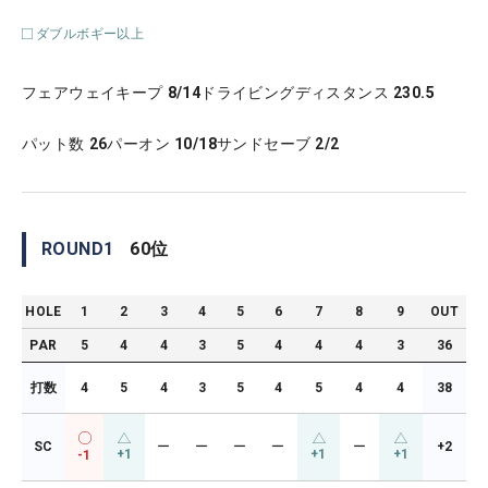
ダブルボギー以上
フェアウェイキープ
8/14
ドライビングディスタンス
230.5
パット数
26
パーオン
10/18
サンドセーブ
2/2
ROUND
1
60
位
HOLE
1
2
3
4
5
6
7
8
9
OUT
PAR
5
4
4
3
5
4
4
4
3
36
打数
4
5
4
3
5
4
5
4
4
38
SC
ー
ー
ー
ー
ー
+2
+1
+1
+1
-1