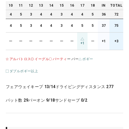
10
11
12
13
14
15
16
17
18
IN
TOTAL
4
5
3
4
4
3
4
4
5
36
72
4
5
3
4
4
3
4
5
5
37
75
ー
ー
ー
ー
ー
ー
ー
ー
+1
+3
+1
アルバトロス
イーグル
バーティ
ー パー
ボギー
ダブルボギー以上
フェアウェイキープ
13/14
ドライビングディスタンス
277
パット数
29
パーオン
9/18
サンドセーブ
0/2