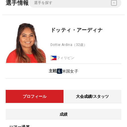
選手情報
ドッティ・アーディナ
Dottie Ardina
（32歳）
フィリピン
主戦
米国女子
プロフィール
大会成績/スタッツ
成績