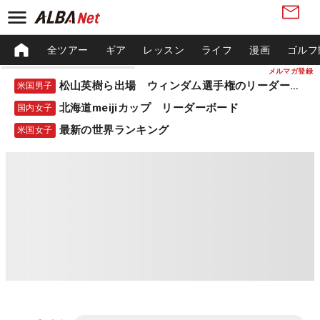
全ツアー
ギア
レッスン
ライフ
漫画
ゴルフ
メルマガ登録
松山英樹ら出場 ウィンダム選手権のリーダーボード
米国男子
北海道meijiカップ リーダーボード
国内女子
最新の世界ランキング
米国女子