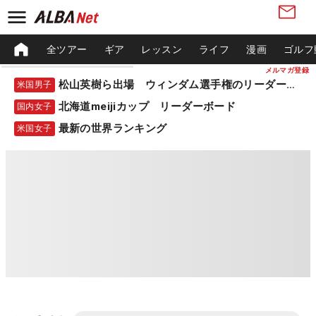
全ツアー
ギア
レッスン
ライフ
漫画
ゴルフ
メルマガ登録
松山英樹ら出場 ウィンダム選手権のリーダーボード
米国男子
北海道meijiカップ リーダーボード
国内女子
最新の世界ランキング
米国女子