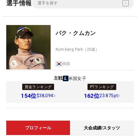
選手情報
パク・クムカン
Kum-kang Park
（25歳）
韓国
主戦
米国女子
賞金ランキング
PTランキング
154
位
162
位
$38,094
23.875pt
プロフィール
大会成績/スタッツ