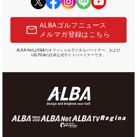
ALBAゴルフニュース
メルマガ登録はこちら
ALBA NetはR&Aのオフィシャルデジタルパートナー、および
USLPGAの日本公式サイトパートナーです。