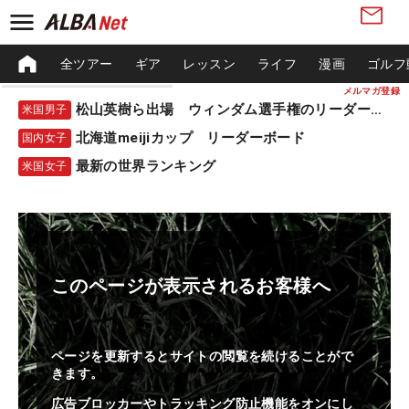
全ツアー
ギア
レッスン
ライフ
漫画
ゴルフ
メルマガ登録
松山英樹ら出場 ウィンダム選手権のリーダーボード
米国男子
北海道meijiカップ リーダーボード
国内女子
最新の世界ランキング
米国女子
このページが表示されるお客様へ
ページを更新するとサイトの閲覧を続けることがで
きます。
広告ブロッカーやトラッキング防止機能をオンにし