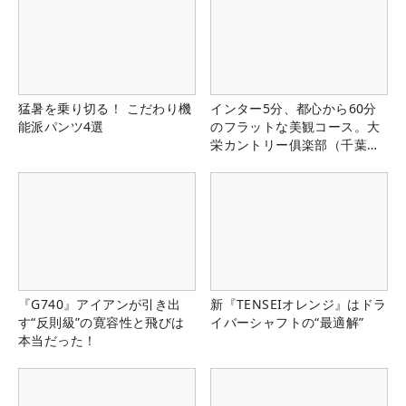
猛暑を乗り切る！ こだわり機
インター5分、都心から60分
能派パンツ4選
のフラットな美観コース。大
栄カントリー俱楽部（千葉
県）
『G740』アイアンが引き出
新『TENSEIオレンジ』はドラ
す“反則級”の寛容性と飛びは
イバーシャフトの“最適解”
本当だった！