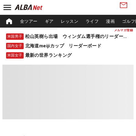
全ツアー
ギア
レッスン
ライフ
漫画
ゴルフ
メルマガ登録
松山英樹ら出場 ウィンダム選手権のリーダーボード
米国男子
北海道meijiカップ リーダーボード
国内女子
最新の世界ランキング
米国女子