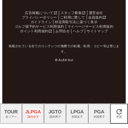
広告掲載について
スタッフ募集
運営会社
プライバシーポリシー
ご利用に際して
会員規約
ガイドライン
特定商取引法に基づく表示
ゴルフ場予約サービス利用規約
マイページサービス利用規約
ポイント利用規約
お問合せ
ヘルプ
サイトマップ
掲載されている全てのコンテンツの無断での転載、転用、コピー等は禁じま
す。
© ALBA Net
TOUR
JLPGA
JGTO
LPGA
PGA
閉じる
全ツアー
国内女子
国内男子
米国女子
米国男子
更新