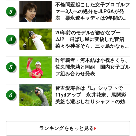
不倫問題起こした女子プロゴルフ
3
ァー3人への処分をJLPGAが発
表 栗永遼キャディは9年間の立
ち入り禁止
20年前のモデルが静かなブー
4
ム!? 飛ばし屋に変貌した菅沼
菜々や神谷そら、三ヶ島かなも使
う“名器”が人気な理由【ツアープ
ロたちの“飛ばしギア”】
昨年覇者・河本結は小祝さくら、
5
佐久間朱莉と同組 国内女子ゴル
フ組み合わせ発表
皆吉愛寿香は『L』シャフトで
6
11ydアップ 永井花奈、尾関彩
美悠も選ぶしなりシャフトの効果
【ツアープロたちの“飛ばしギ
ア”】
ランキングをもっと見る