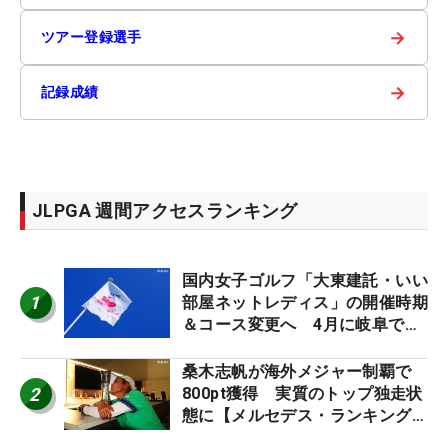
→
ツアー登録選手
→
記録成績
JLPGA 週間アクセスランキング
国内女子ゴルフ「大東建託・いい
1
部屋ネットレディス」の開催時期
＆コース変更へ 4月に岐阜で開
催
桑木志帆が海外メジャー制覇で
2
800pt獲得 実質のトップ独走状
態に【メルセデス・ランキング番
外編】