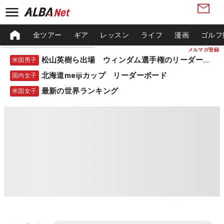
全ツアー
ギア
レッスン
ライフ
漫画
ゴルフ
メルマガ登録
松山英樹ら出場 ウィンダム選手権のリーダーボード
米国男子
北海道meijiカップ リーダーボード
国内女子
最新の世界ランキング
米国女子