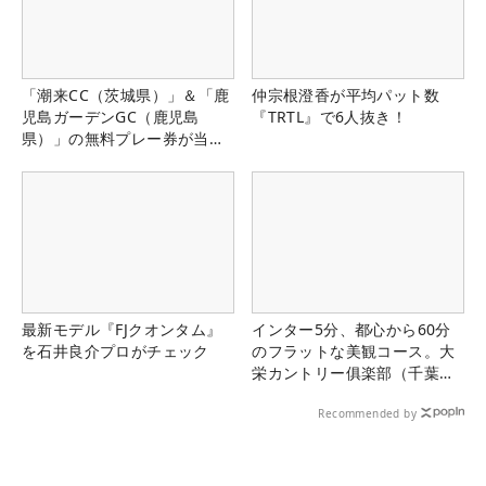
「潮来CC（茨城県）」＆「鹿
仲宗根澄香が平均パット数
児島ガーデンGC（鹿児島
『TRTL』で6人抜き！
県）」の無料プレー券が当た
る！！
最新モデル『FJクオンタム』
インター5分、都心から60分
を石井良介プロがチェック
のフラットな美観コース。大
栄カントリー俱楽部（千葉
県）
Recommended by