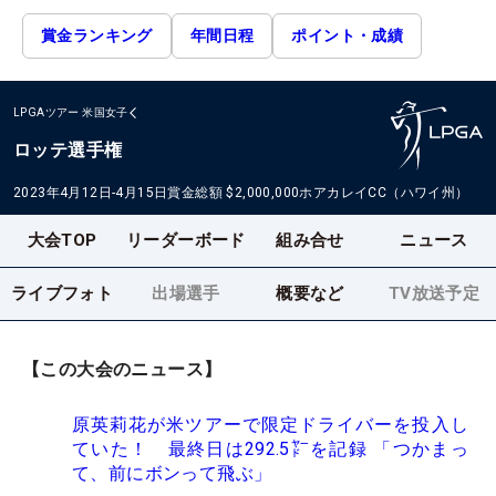
賞金ランキング
年間日程
ポイント・成績
LPGAツアー
米国女子
ロッテ選手権
2023年4月12日-4月15日
賞金総額
$2,000,000
ホアカレイCC（ハワイ州）
大会TOP
リーダーボード
組み合せ
ニュース
ライブフォト
出場選手
概要など
TV放送予定
【この大会のニュース】
原英莉花が米ツアーで限定ドライバーを投入し
ていた！ 最終日は292.5㍎を記録 「つかまっ
て、前にボンって飛ぶ」