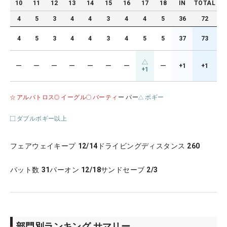
10
11
12
13
14
15
16
17
18
IN
TOTAL
4
5
3
4
4
3
4
4
5
36
72
4
5
3
4
4
3
4
5
5
37
73
ー
ー
ー
ー
ー
ー
ー
ー
+1
+1
+1
アルバトロス
イーグル
バーティ
ー パー
ボギー
ダブルボギー以上
フェアウェイキープ
12/14
ドライビングディスタンス
260
パット数
31
パーオン
12/18
サンドセーブ
2/3
部門別ランキング サマリー