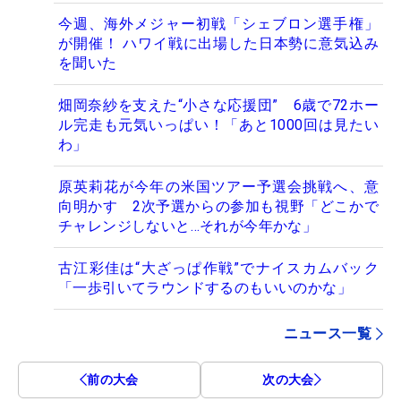
今週、海外メジャー初戦「シェブロン選手権」
が開催！ ハワイ戦に出場した日本勢に意気込み
を聞いた
畑岡奈紗を支えた“小さな応援団” 6歳で72ホー
ル完走も元気いっぱい！「あと1000回は見たい
わ」
原英莉花が今年の米国ツアー予選会挑戦へ、意
向明かす 2次予選からの参加も視野「どこかで
チャレンジしないと…それが今年かな」
古江彩佳は“大ざっぱ作戦”でナイスカムバック
「一歩引いてラウンドするのもいいのかな」
ニュース一覧
前の大会
次の大会