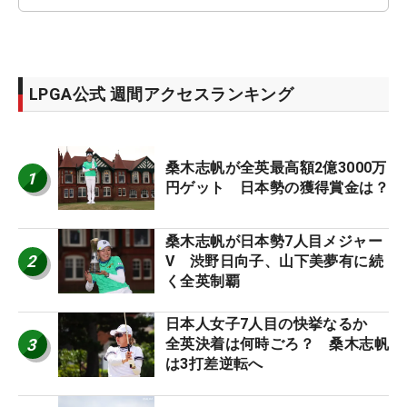
LPGA公式 週間アクセスランキング
桑木志帆が全英最高額2億3000万
1
円ゲット 日本勢の獲得賞金は？
桑木志帆が日本勢7人目メジャー
2
V 渋野日向子、山下美夢有に続
く全英制覇
日本人女子7人目の快挙なるか
3
全英決着は何時ごろ？ 桑木志帆
は3打差逆転へ