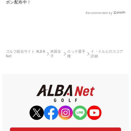
ポン配布中！
Recommended by
ゴルフ総合サイト ALBA
米国女
ロッテ選手
イ・イルヒのスコア
Net
子
権
詳細