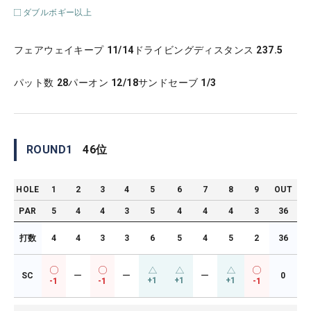
ダブルボギー以上
フェアウェイキープ
11/14
ドライビングディスタンス
237.5
パット数
28
パーオン
12/18
サンドセーブ
1/3
ROUND
1
46
位
HOLE
1
2
3
4
5
6
7
8
9
OUT
PAR
5
4
4
3
5
4
4
4
3
36
打数
4
4
3
3
6
5
4
5
2
36
SC
ー
ー
ー
0
+1
+1
+1
-1
-1
-1