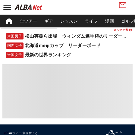
全ツアー
ギア
レッスン
ライフ
漫画
ゴルフ
メルマガ登録
松山英樹ら出場 ウィンダム選手権のリーダーボード
米国男子
北海道meijiカップ リーダーボード
国内女子
最新の世界ランキング
米国女子
LPGAツアー
米国女子