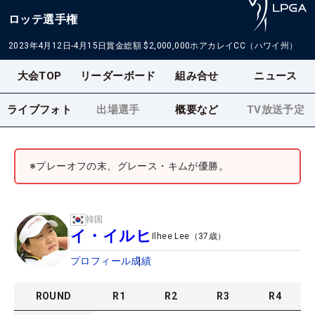
ロッテ選手権
2023年4月12日-4月15日
賞金総額
$2,000,000
ホアカレイCC（ハワイ州）
大会TOP
リーダーボード
組み合せ
ニュース
ライブフォト
出場選手
概要など
TV放送予定
※プレーオフの末、グレース・キムが優勝。
韓国
イ・イルヒ
Ilhee Lee
（
37
歳）
プロフィール
成績
ROUND
R
1
R
2
R
3
R
4