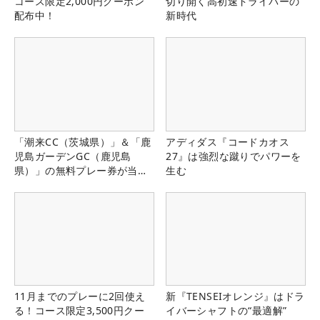
コース限定2,000円クーポン
切り開く高初速ドライバーの
配布中！
新時代
「潮来CC（茨城県）」＆「鹿
アディダス『コードカオス
児島ガーデンGC（鹿児島
27』は強烈な蹴りでパワーを
県）」の無料プレー券が当た
生む
る！！
11月までのプレーに2回使え
新『TENSEIオレンジ』はドラ
る！コース限定3,500円クー
イバーシャフトの“最適解”