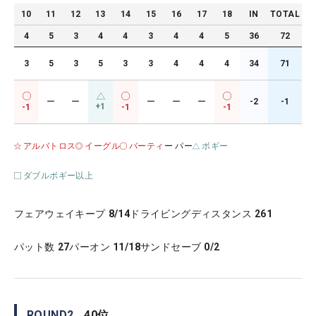
10
11
12
13
14
15
16
17
18
IN
TOTAL
4
5
3
4
4
3
4
4
5
36
72
3
5
3
5
3
3
4
4
4
34
71
ー
ー
ー
ー
ー
-2
-1
+1
-1
-1
-1
アルバトロス
イーグル
バーティ
ー パー
ボギー
ダブルボギー以上
フェアウェイキープ
8/14
ドライビングディスタンス
261
パット数
27
パーオン
11/18
サンドセーブ
0/2
ROUND
2
40
位