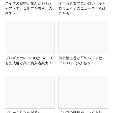
スイスの叡智が生んだTPTシ
今年も男女プロが強い「キャ
ャフトで、ゴルフを異次元の
ロウェイ」のニュース一覧は
世界へ
こちら！
プロギアのRS DUOはFW・UT
仲宗根澄香が平均パット数
も完成度が高く購入者続出！
『TRTL』で6人抜き！
パターこじらせ記者が
ゴルフの熱狂を、つくる仕