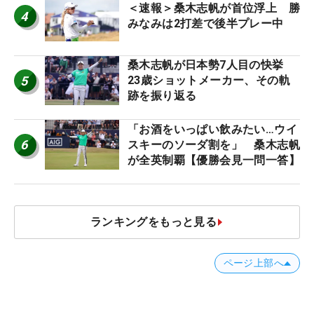
＜速報＞桑木志帆が首位浮上 勝
4
みなみは2打差で後半プレー中
桑木志帆が日本勢7人目の快挙
5
23歳ショットメーカー、その軌
跡を振り返る
「お酒をいっぱい飲みたい…ウイ
6
スキーのソーダ割を」 桑木志帆
が全英制覇【優勝会見一問一答】
ランキングをもっと見る
ページ上部へ