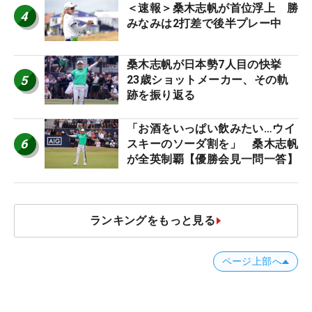
＜速報＞桑木志帆が首位浮上 勝
4
みなみは2打差で後半プレー中
桑木志帆が日本勢7人目の快挙
5
23歳ショットメーカー、その軌
跡を振り返る
「お酒をいっぱい飲みたい…ウイ
6
スキーのソーダ割を」 桑木志帆
が全英制覇【優勝会見一問一答】
ランキングをもっと見る
ページ上部へ