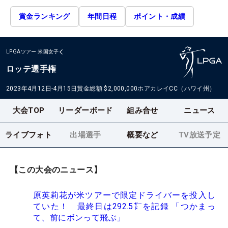
賞金ランキング
年間日程
ポイント・成績
LPGAツアー
米国女子
ロッテ選手権
2023年4月12日-4月15日
賞金総額
$2,000,000
ホアカレイCC（ハワイ州）
大会TOP
リーダーボード
組み合せ
ニュース
ライブフォト
出場選手
概要など
TV放送予定
【この大会のニュース】
原英莉花が米ツアーで限定ドライバーを投入し
ていた！ 最終日は292.5㍎を記録 「つかまっ
て、前にボンって飛ぶ」