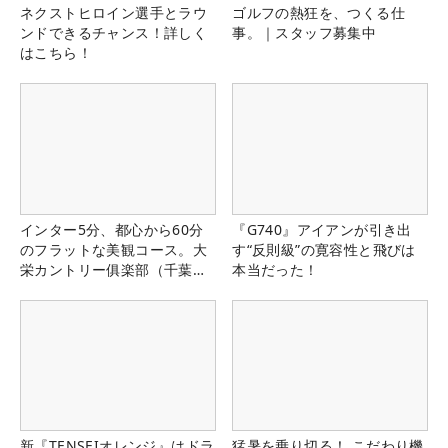
ネクストヒロイン選手とラウ
ゴルフの熱狂を、つくる仕
ンドできるチャンス！詳しく
事。｜スタッフ募集中
はこちら！
インター5分、都心から60分
『G740』アイアンが引き出
のフラットな美観コース。大
す“反則級”の寛容性と飛びは
栄カントリー俱楽部（千葉
本当だった！
県）
新『TENSEIオレンジ』はドラ
猛暑を乗り切る！ こだわり機