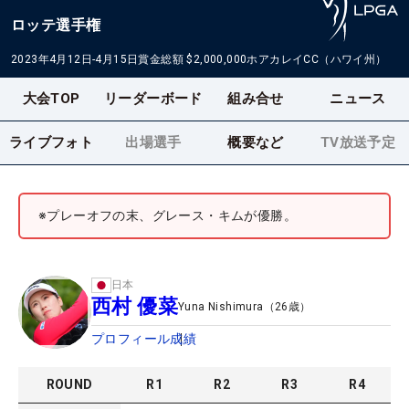
ロッテ選手権
2023年4月12日-4月15日
賞金総額
$2,000,000
ホアカレイCC（ハワイ州）
大会TOP
リーダーボード
組み合せ
ニュース
ライブフォト
出場選手
概要など
TV放送予定
※プレーオフの末、グレース・キムが優勝。
日本
西村 優菜
Yuna Nishimura
（
26
歳）
プロフィール
成績
ROUND
R
1
R
2
R
3
R
4