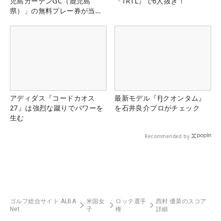
児島ガーデンGC（鹿児島
『TRTL』で6人抜き！
県）」の無料プレー券が当た
る！！
アディダス『コードカオス
最新モデル『FJクオンタム』
27』は強烈な蹴りでパワーを
を石井良介プロがチェック
生む
Recommended by
ゴルフ総合サイト ALBA
米国女
ロッテ選手
西村 優菜のスコア
Net
子
権
詳細