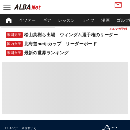
全ツアー
ギア
レッスン
ライフ
漫画
ゴルフ
メルマガ登録
松山英樹ら出場 ウィンダム選手権のリーダーボード
米国男子
北海道meijiカップ リーダーボード
国内女子
最新の世界ランキング
米国女子
LPGAツアー
米国女子