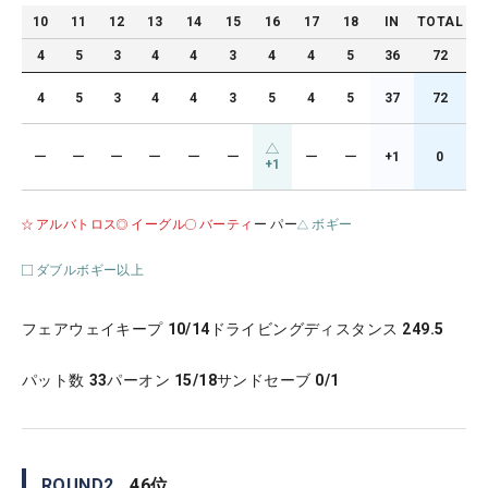
10
11
12
13
14
15
16
17
18
IN
TOTAL
4
5
3
4
4
3
4
4
5
36
72
4
5
3
4
4
3
5
4
5
37
72
ー
ー
ー
ー
ー
ー
ー
ー
+1
0
+1
アルバトロス
イーグル
バーティ
ー パー
ボギー
ダブルボギー以上
フェアウェイキープ
10/14
ドライビングディスタンス
249.5
パット数
33
パーオン
15/18
サンドセーブ
0/1
ROUND
2
46
位