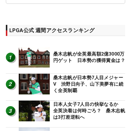
LPGA公式 週間アクセスランキング
桑木志帆が全英最高額2億3000万
1
円ゲット 日本勢の獲得賞金は？
桑木志帆が日本勢7人目メジャー
2
V 渋野日向子、山下美夢有に続
く全英制覇
日本人女子7人目の快挙なるか
3
全英決着は何時ごろ？ 桑木志帆
は3打差逆転へ