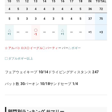
10
11
12
13
14
15
16
17
18
IN
TOTAL
4
5
3
4
4
3
4
4
5
36
72
5
5
3
3
4
3
5
4
5
37
75
ー
ー
ー
ー
ー
ー
+1
+3
+1
+1
-1
アルバトロス
イーグル
バーティ
ー パー
ボギー
ダブルボギー以上
フェアウェイキープ
10/14
ドライビングディスタンス
247
パット数
30
パーオン
10/18
サンドセーブ
1/4
部門別ランキング サマリー