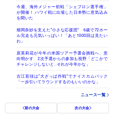
今週、海外メジャー初戦「シェブロン選手権」
が開催！ ハワイ戦に出場した日本勢に意気込み
を聞いた
畑岡奈紗を支えた“小さな応援団” 6歳で72ホー
ル完走も元気いっぱい！「あと1000回は見たい
わ」
原英莉花が今年の米国ツアー予選会挑戦へ、意
向明かす 2次予選からの参加も視野「どこかで
チャレンジしないと…それが今年かな」
古江彩佳は“大ざっぱ作戦”でナイスカムバック
「一歩引いてラウンドするのもいいのかな」
ニュース一覧
前の大会
次の大会