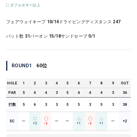
ダブルボギー以上
フェアウェイキープ
10/14
ドライビングディスタンス
247
パット数
31
パーオン
15/18
サンドセーブ
0/1
ROUND
1
60
位
HOLE
1
2
3
4
5
6
7
8
9
OUT
PAR
5
4
4
3
5
4
4
4
3
36
打数
5
6
3
3
5
5
3
5
3
38
SC
ー
ー
ー
ー
+2
+2
+1
+1
-1
-1