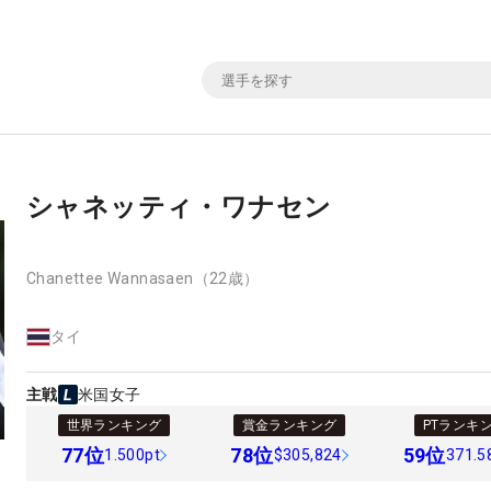
シャネッティ・ワナセン
Chanettee Wannasaen
（22歳）
タイ
主戦
米国女子
世界ランキング
賞金ランキング
PTランキ
77
位
78
位
59
位
1.500pt
$305,824
371.5