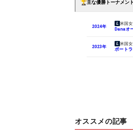
主な優勝トーナメン
米国女
2024
年
Danaオ
米国女
2023
年
ポートラ
オススメの記事