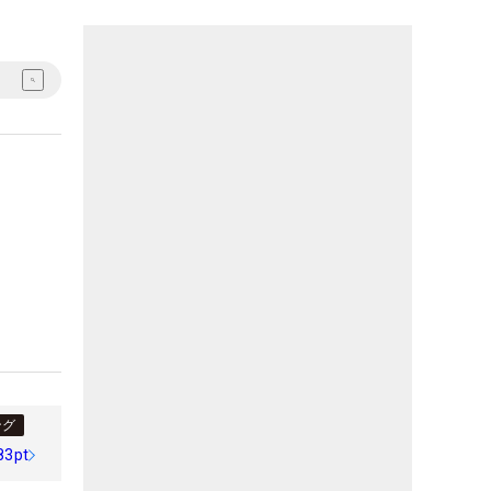
ング
83pt