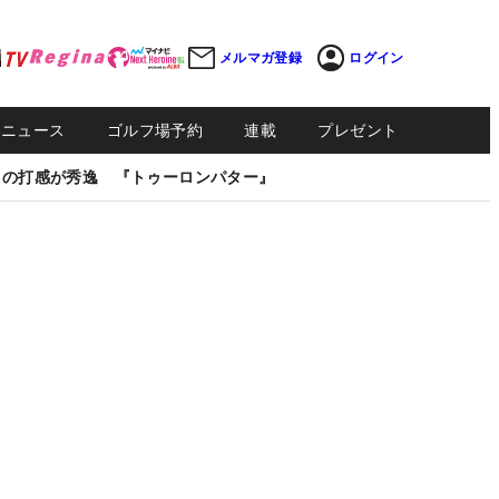
メルマガ登録
ログイン
Sニュース
ゴルフ場予約
連載
プレゼント
しの打感が秀逸 『トゥーロンパター』