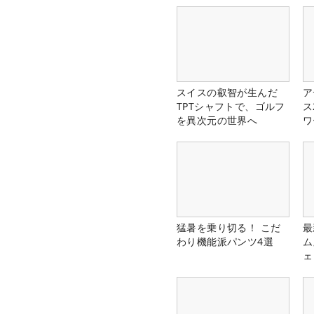
スイスの叡智が生んだ
ア
TPTシャフトで、ゴルフ
ス
を異次元の世界へ
ワ
猛暑を乗り切る！ こだ
最
わり機能派パンツ4選
ム
ェ