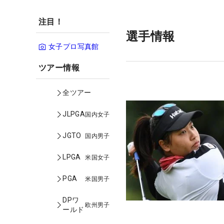
注目！
選手情報
女子プロ写真館
ツアー情報
全ツアー
JLPGA
国内女子
JGTO
国内男子
LPGA
米国女子
PGA
米国男子
DPワ
欧州男子
ールド