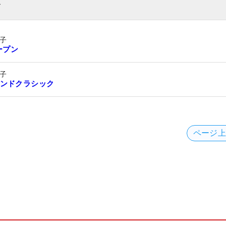
ト
子
ープン
子
ンドクラシック
ページ