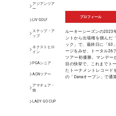
アジアンツア
ー
プロフィール
LIV GOLF
ステップ・ア
ルーキーシーズンの202
ップ
ントから出場権を掴んだ
ック」で、最終日に「63
ネクストヒロ
ージをみせ、トータル26
イン
ツアー初優勝。マンデー
PGAシニア
目の快挙で、これまでトー
たトーナメントレコードを
ACNツアー
の「Danaオープン」で通
アマチュア・
他
LADY GO CUP