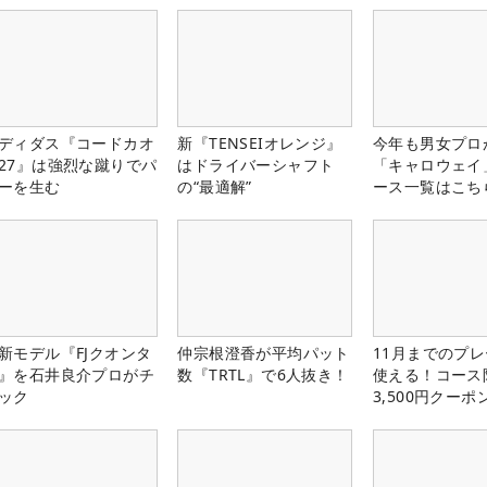
ディダス『コードカオ
新『TENSEIオレンジ』
今年も男女プロ
27』は強烈な蹴りでパ
はドライバーシャフト
「キャロウェイ
ーを生む
の“最適解”
ース一覧はこち
新モデル『FJクオンタ
仲宗根澄香が平均パット
11月までのプレ
』を石井良介プロがチ
数『TRTL』で6人抜き！
使える！コース
ック
3,500円クーポ
中！