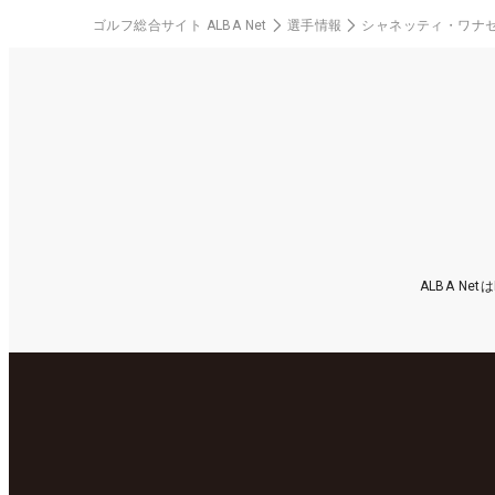
ゴルフ総合サイト ALBA Net
選手情報
シャネッティ・ワナ
ALBA N