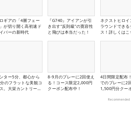
ロギアの「4層フェー
『G740』アイアンが引
ネクストヒロイ
」が切り開く高初速ド
き出す“反則級”の寛容性
ラウンドできる
イバーの新時代
と飛びは本当だった！
ス！詳しくはこ
ンター5分、都心から
8-9月のプレーに2回使え
4日間限定配布！
0分のフラットな美観コ
る！コース限定2,000円
でのプレーに2
ス。大栄カントリー俱
クーポン配布中！
1,500円分ク
部（千葉県）
中！
Recommended 