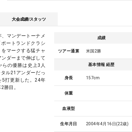
大会成績/スタッツ
3年、マンデートーナメ
成績
「ポートランドクラシ
」をマークする猛チャ
ツアー通算
米国2勝
アンダーまで伸ばして
基本情報 経歴
からの優勝は史上3人
タル21アンダーだっ
身長
157cm
5打更新した。24年
算2勝目。
体重
血液型
生年月日
2004年4月16日
(22歳)