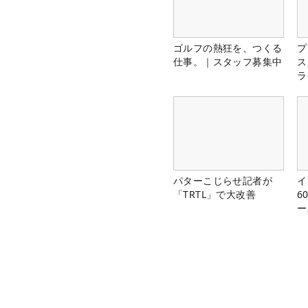
ゴルフの熱狂を、つくる
プ
仕事。｜スタッフ募集中
ス
ラ
パターこじらせ記者が
イ
「TRTL」で大改善
6
ー
楽