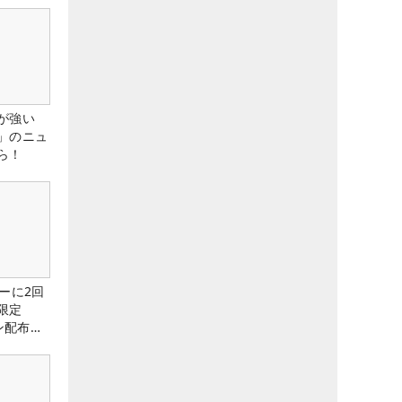
が強い
」のニュ
ら！
ーに2回
限定
ン配布