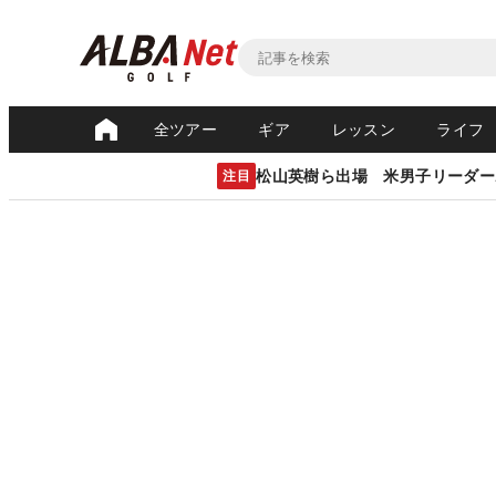
全ツアー
ギア
レッスン
ライフ
松山英樹ら出場 米男子リーダー
注目