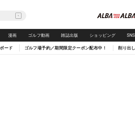
漫画
ゴルフ動画
雑誌出版
ショッピング
SN
ボード
ゴルフ場予約／期間限定クーポン配布中！
削り出