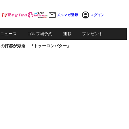
メルマガ登録
ログイン
Sニュース
ゴルフ場予約
連載
プレゼント
しの打感が秀逸 『トゥーロンパター』