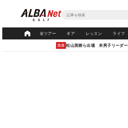
全ツアー
ギア
レッスン
ライフ
松山英樹ら出場 米男子リーダー
注目