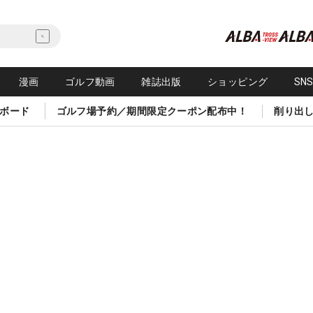
漫画
ゴルフ動画
雑誌出版
ショッピング
SN
ボード
ゴルフ場予約／期間限定クーポン配布中！
削り出